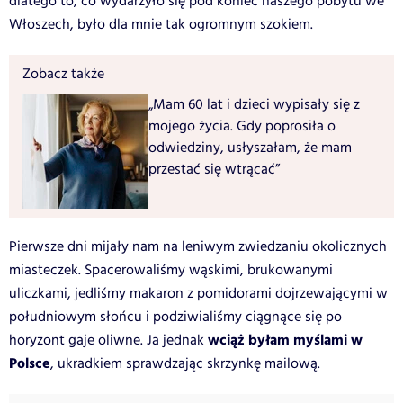
dlatego to, co wydarzyło się pod koniec naszego pobytu we
Włoszech, było dla mnie tak ogromnym szokiem.
Zobacz także
„Mam 60 lat i dzieci wypisały się z
mojego życia. Gdy poprosiła o
odwiedziny, usłyszałam, że mam
przestać się wtrącać”
Pierwsze dni mijały nam na leniwym zwiedzaniu okolicznych
miasteczek. Spacerowaliśmy wąskimi, brukowanymi
uliczkami, jedliśmy makaron z pomidorami dojrzewającymi w
południowym słońcu i podziwialiśmy ciągnące się po
wciąż byłam myślami w
horyzont gaje oliwne. Ja jednak
Polsce
, ukradkiem sprawdzając skrzynkę mailową.