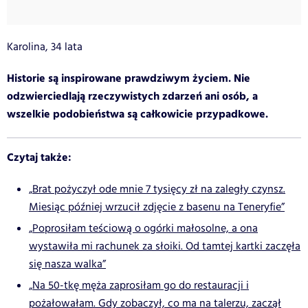
Karolina, 34 lata
Historie są inspirowane prawdziwym życiem. Nie
odzwierciedlają rzeczywistych zdarzeń ani osób, a
wszelkie podobieństwa są całkowicie przypadkowe.
Czytaj także:
„Brat pożyczył ode mnie 7 tysięcy zł na zaległy czynsz.
Miesiąc później wrzucił zdjęcie z basenu na Teneryfie”
„Poprosiłam teściową o ogórki małosolne, a ona
wystawiła mi rachunek za słoiki. Od tamtej kartki zaczęła
się nasza walka”
„Na 50-tkę męża zaprosiłam go do restauracji i
pożałowałam. Gdy zobaczył, co ma na talerzu, zaczął