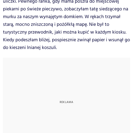
uliczki. Pewnego ranka, gdy mama poszła do miejscowej
piekarni po świeże pieczywo, zobaczyłam tatę siedzącego na
murku za naszym wynajętym domkiem. W rękach trzymał
starą, mocno zniszczoną i pożółkłą mapę. Nie był to
turystyczny przewodnik, jaki można kupić w każdym kiosku.
Kiedy podeszłam bliżej, pospiesznie zwinął papier i wsunął go
do kieszeni lnianej koszuli.