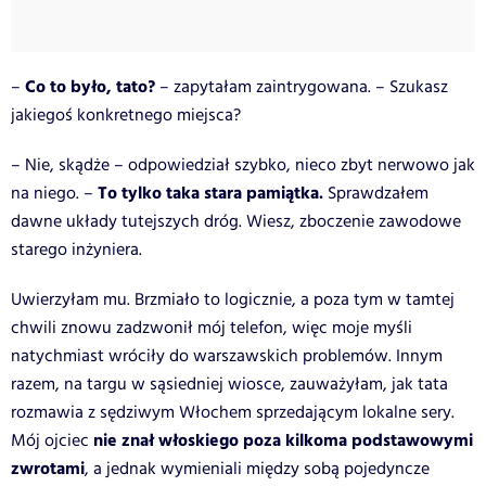
Co to było, tato?
–
– zapytałam zaintrygowana. – Szukasz
jakiegoś konkretnego miejsca?
– Nie, skądże – odpowiedział szybko, nieco zbyt nerwowo jak
To tylko taka stara pamiątka.
na niego. –
Sprawdzałem
dawne układy tutejszych dróg. Wiesz, zboczenie zawodowe
starego inżyniera.
Uwierzyłam mu. Brzmiało to logicznie, a poza tym w tamtej
chwili znowu zadzwonił mój telefon, więc moje myśli
natychmiast wróciły do warszawskich problemów. Innym
razem, na targu w sąsiedniej wiosce, zauważyłam, jak tata
rozmawia z sędziwym Włochem sprzedającym lokalne sery.
nie znał włoskiego poza kilkoma podstawowymi
Mój ojciec
zwrotami
, a jednak wymieniali między sobą pojedyncze