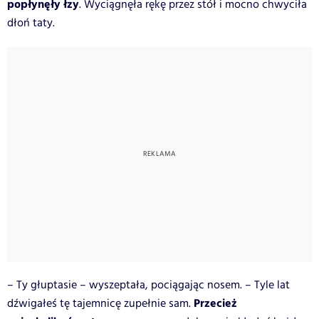
popłynęły łzy
. Wyciągnęła rękę przez stół i mocno chwyciła
dłoń taty.
– Ty głuptasie – wyszeptała, pociągając nosem. – Tyle lat
Przecież
dźwigałeś tę tajemnicę zupełnie sam.