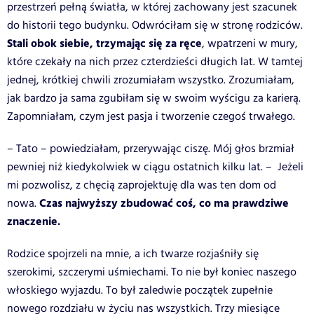
przestrzeń pełną światła, w której zachowany jest szacunek
do historii tego budynku. Odwróciłam się w stronę rodziców.
Stali obok siebie, trzymając się za ręce
, wpatrzeni w mury,
które czekały na nich przez czterdzieści długich lat. W tamtej
jednej, krótkiej chwili zrozumiałam wszystko. Zrozumiałam,
jak bardzo ja sama zgubiłam się w swoim wyścigu za karierą.
Zapomniałam, czym jest pasja i tworzenie czegoś trwałego.
– Tato – powiedziałam, przerywając ciszę. Mój głos brzmiał
pewniej niż kiedykolwiek w ciągu ostatnich kilku lat. – Jeżeli
mi pozwolisz, z chęcią zaprojektuję dla was ten dom od
Czas najwyższy zbudować coś, co ma prawdziwe
nowa.
znaczenie.
Rodzice spojrzeli na mnie, a ich twarze rozjaśniły się
szerokimi, szczerymi uśmiechami. To nie był koniec naszego
włoskiego wyjazdu. To był zaledwie początek zupełnie
nowego rozdziału w życiu nas wszystkich. Trzy miesiące