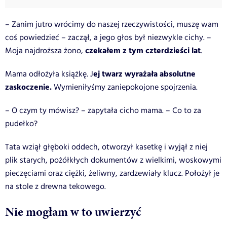
– Zanim jutro wrócimy do naszej rzeczywistości, muszę wam
coś powiedzieć – zaczął, a jego głos był niezwykle cichy. –
czekałem z tym czterdzieści lat
Moja najdroższa żono,
.
ej twarz wyrażała absolutne
Mama odłożyła książkę. J
zaskoczenie.
Wymieniłyśmy zaniepokojone spojrzenia.
– O czym ty mówisz? – zapytała cicho mama. – Co to za
pudełko?
Tata wziął głęboki oddech, otworzył kasetkę i wyjął z niej
plik starych, pożółkłych dokumentów z wielkimi, woskowymi
pieczęciami oraz ciężki, żeliwny, zardzewiały klucz. Położył je
na stole z drewna tekowego.
Nie mogłam w to uwierzyć