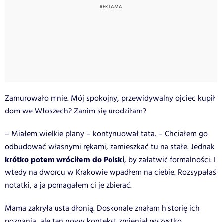
Zamurowało mnie. Mój spokojny, przewidywalny ojciec kupił
dom we Włoszech? Zanim się urodziłam?
– Miałem wielkie plany – kontynuował tata. – Chciałem go
odbudować własnymi rękami, zamieszkać tu na stałe. Jednak
krótko potem wróciłem do Polski
, by załatwić formalności. I
wtedy na dworcu w Krakowie wpadłem na ciebie. Rozsypałaś
notatki, a ja pomagałem ci je zbierać.
Mama zakryła usta dłonią. Doskonale znałam historię ich
poznania, ale ten nowy kontekst zmieniał wszystko.