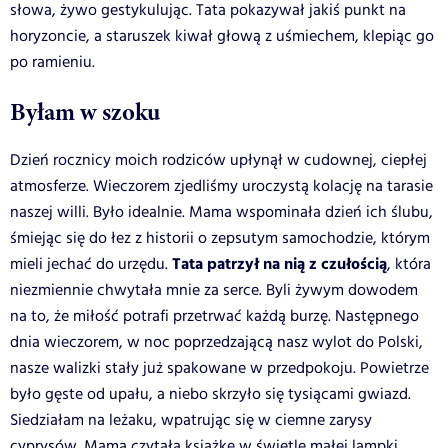
słowa, żywo gestykulując. Tata pokazywał jakiś punkt na
horyzoncie, a staruszek kiwał głową z uśmiechem, klepiąc go
po ramieniu.
Byłam w szoku
Dzień rocznicy moich rodziców upłynął w cudownej, ciepłej
atmosferze. Wieczorem zjedliśmy uroczystą kolację na tarasie
naszej willi. Było idealnie. Mama wspominała dzień ich ślubu,
śmiejąc się do łez z historii o zepsutym samochodzie, którym
Tata patrzył na nią z czułością
mieli jechać do urzędu.
, która
niezmiennie chwytała mnie za serce. Byli żywym dowodem
na to, że miłość potrafi przetrwać każdą burzę. Następnego
dnia wieczorem, w noc poprzedzającą nasz wylot do Polski,
nasze walizki stały już spakowane w przedpokoju. Powietrze
było gęste od upału, a niebo skrzyło się tysiącami gwiazd.
Siedziałam na leżaku, wpatrując się w ciemne zarysy
cyprysów. Mama czytała książkę w świetle małej lampki.