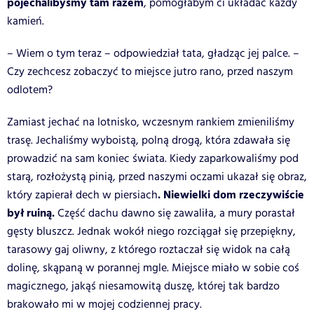
pojechalibyśmy tam razem
, pomogłabym ci układać każdy
kamień.
– Wiem o tym teraz – odpowiedział tata, gładząc jej palce. –
Czy zechcesz zobaczyć to miejsce jutro rano, przed naszym
odlotem?
Zamiast jechać na lotnisko, wczesnym rankiem zmieniliśmy
trasę. Jechaliśmy wyboistą, polną drogą, która zdawała się
prowadzić na sam koniec świata. Kiedy zaparkowaliśmy pod
starą, rozłożystą pinią, przed naszymi oczami ukazał się obraz,
. Niewielki dom rzeczywiście
który zapierał dech w piersiach
był ruiną.
Część dachu dawno się zawaliła, a mury porastał
gęsty bluszcz. Jednak wokół niego rozciągał się przepiękny,
tarasowy gaj oliwny, z którego roztaczał się widok na całą
dolinę, skąpaną w porannej mgle. Miejsce miało w sobie coś
magicznego, jakąś niesamowitą duszę, której tak bardzo
brakowało mi w mojej codziennej pracy.