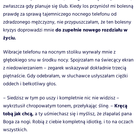
zwłaszcza gdy planuje się ślub. Kiedy los przyniósł mi bolesną
prawdę za sprawą tajemniczego nocnego telefonu od
zdradzonego mężczyzny, nie przypuszczałam, że ten bolesny
do zupełnie nowego rozdziału w
kryzys doprowadzi mnie
życiu.
Wibracje telefonu na nocnym stoliku wyrwały mnie z
głębokiego snu w środku nocy. Spojrzałam na świecący ekran
z niedowierzaniem – zegarek wskazywał dokładnie trzecią
piętnaście. Gdy odebrałam, w słuchawce usłyszałam ciężki
oddech i bełkotliwy głos.
– Siedzisz w tym po uszy i kompletnie nic nie widzisz –
Kręcą
wykrztusił chropowatym tonem, przełykając ślinę. –
tobą jak chcą,
a ty uśmiechasz się i myślisz, że złapałaś pana
Boga za nogi. Robią z ciebie kompletną idiotkę, i to na oczach
wszystkich.