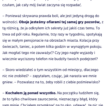
czułam, jak cały mój świat zaczyna się rozpadać.
– Ponieważ skrywana prawda boli, ale jest jedyną drogą do
Oboje jesteśmy ofiarami tej samej gry pozorów,
wolności.
z
tą różnicą, że ja odkryłem ich sekrety już jakiś czas temu. To
trwa od pół roku. Regularnie, trzy razy w tygodniu, spotykają
się w małym pensjonacie na obrzeżach miasta. Kolacja przy
świecach, taniec, a potem kilka godzin w wynajętym pokoju.
Jak mogłaś tego nie zauważyć? Czy jego nagłe wyjazdy i
wiecznie wyciszony telefon nie budziły twoich podejrzeń?
– Skoro wiedziałeś o tym wszystkim od miesięcy, dlaczego
nic nie zrobiłeś? – zapytałam, czując, jak narasta we mnie
gniew. – Pozwalasz na to, żeby robili z ciebie pośmiewisko?
Kochałem ją ponad wszystko.
–
Na początku łudziłem się,
że to tylko chwilowe zauroczenie, nieznaczący błąd, który
sam minie. Chciałem przymknąć na to oko, udawać, że nic się