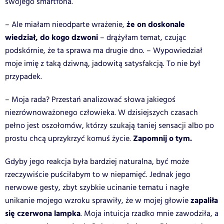
swojego smartfona.
że on doskonale
– Ale miałam nieodparte wrażenie,
wiedział, do kogo dzwoni
– drążyłam temat, czując
podskórnie, że ta sprawa ma drugie dno. – Wypowiedział
moje imię z taką dziwną, jadowitą satysfakcją. To nie był
przypadek.
– Moja rada? Przestań analizować słowa jakiegoś
niezrównoważonego człowieka. W dzisiejszych czasach
pełno jest oszołomów, którzy szukają taniej sensacji albo po
Zapomnij o tym.
prostu chcą uprzykrzyć komuś życie.
Gdyby jego reakcja była bardziej naturalna, być może
rzeczywiście puściłabym to w niepamięć. Jednak jego
nerwowe gesty, zbyt szybkie ucinanie tematu i nagłe
zapaliła
unikanie mojego wzroku sprawiły, że w mojej głowie
się czerwona lampka
. Moja intuicja rzadko mnie zawodziła, a