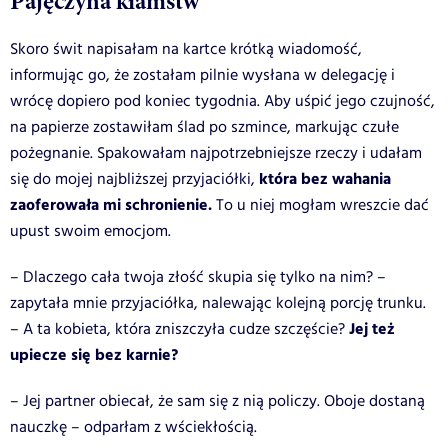
Pajęczyna kłamstw
Skoro świt napisałam na kartce krótką wiadomość,
informując go, że zostałam pilnie wysłana w delegację i
wrócę dopiero pod koniec tygodnia. Aby uśpić jego czujność,
na papierze zostawiłam ślad po szmince, markując czułe
pożegnanie. Spakowałam najpotrzebniejsze rzeczy i udałam
która bez wahania
się do mojej najbliższej przyjaciółki,
zaoferowała mi schronienie.
To u niej mogłam wreszcie dać
upust swoim emocjom.
– Dlaczego cała twoja złość skupia się tylko na nim? –
zapytała mnie przyjaciółka, nalewając kolejną porcję trunku.
Jej też
– A ta kobieta, która zniszczyła cudze szczęście?
upiecze się bez karnie?
– Jej partner obiecał, że sam się z nią policzy. Oboje dostaną
nauczkę – odparłam z wściekłością.