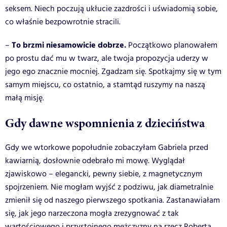
seksem. Niech poczują ukłucie zazdrości i uświadomią sobie,
co właśnie bezpowrotnie stracili.
To brzmi niesamowicie dobrze.
–
Początkowo planowałem
po prostu dać mu w twarz, ale twoja propozycja uderzy w
jego ego znacznie mocniej. Zgadzam się. Spotkajmy się w tym
samym miejscu, co ostatnio, a stamtąd ruszymy na naszą
małą misję.
Gdy dawne wspomnienia z dzieciństwa
Gdy we wtorkowe popołudnie zobaczyłam Gabriela przed
kawiarnią, dosłownie odebrało mi mowę. Wyglądał
zjawiskowo – elegancki, pewny siebie, z magnetycznym
spojrzeniem. Nie mogłam wyjść z podziwu, jak diametralnie
zmienił się od naszego pierwszego spotkania. Zastanawiałam
się, jak jego narzeczona mogła zrezygnować z tak
wartościowego i przystojnego mężczyzny na rzecz Roberta,