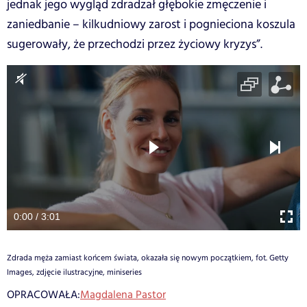
jednak jego wygląd zdradzał głębokie zmęczenie i
zaniedbanie – kilkudniowy zarost i pognieciona koszula
sugerowały, że przechodzi przez życiowy kryzys”.
0:00 / 3:01
Zdrada męża zamiast końcem świata, okazała się nowym początkiem, fot. Getty
Images, zdjęcie ilustracyjne, miniseries
OPRACOWAŁA:
Magdalena Pastor