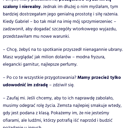
szalony i nierealny
. Jednak im dłużej o nim myślałam, tym
bardziej dostrzegałam jego genialną prostotę i siłę rażenia.
Kiedy Gabriel – bo tak miał na imię mój sprzymierzeniec –
zadzwonił, aby dogadać szczegóły wtorkowego wyjazdu,
przedstawiłam mu nowe warunki.
– Chcę, żebyś na to spotkanie przyszedł nienagannie ubrany.
Masz wyglądać jak milion dolarów – modna fryzura,
elegancki garnitur, najlepsze perfumy.
Mamy przecież tylko
– Po co te wszystkie przygotowania?
udowodnić im zdradę
– zdziwił się.
– Zaufaj mi. Jeśli chcemy, aby to ich naprawdę zabolało,
musimy odegrać rolę życia. Zemsta najlepiej smakuje wtedy,
gdy jest podana z klasą. Pokażemy im, że nie jesteśmy
ofiarami, ale ludźmi, którzy potrafią iść naprzód i budzić
pożądanie u innych.