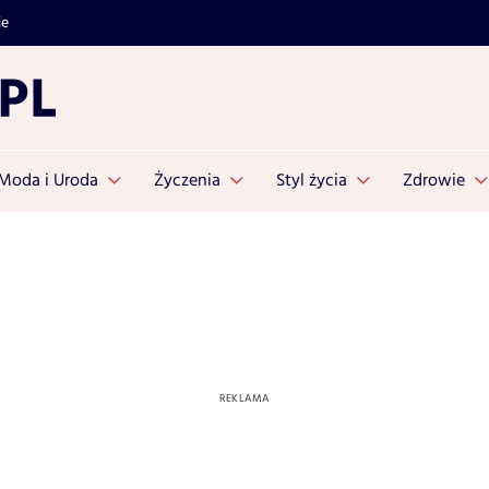
je
Moda i Uroda
Życzenia
Styl życia
Zdrowie