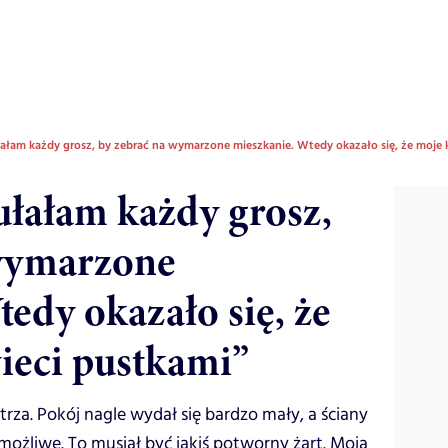
ułałam każdy grosz, by zebrać na wymarzone mieszkanie. Wtedy okazało się, że moje
iułałam każdy grosz,
 wymarzone
edy okazało się, że
ieci pustkami”
rza. Pokój nagle wydał się bardzo mały, a ściany
możliwe. To musiał być jakiś potworny żart. Moja