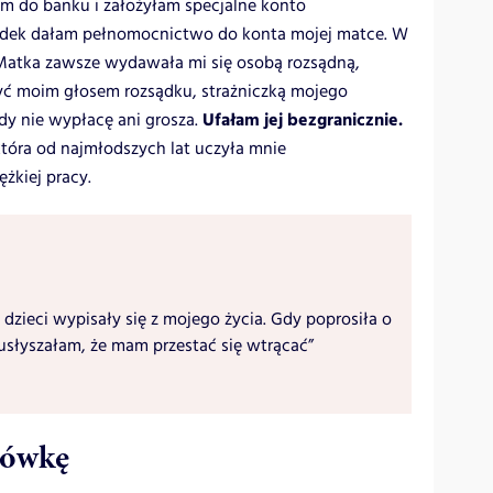
łam do banku i założyłam specjalne konto
adek dałam pełnomocnictwo do konta mojej matce. W
. Matka zawsze wydawała mi się osobą rozsądną,
być moim głosem rozsądku, strażniczką mojego
Ufałam jej bezgranicznie.
ody nie wypłacę ani grosza.
tóra od najmłodszych lat uczyła mnie
żkiej pracy.
 dzieci wypisały się z mojego życia. Gdy poprosiła o
usłyszałam, że mam przestać się wtrącać”
tówkę