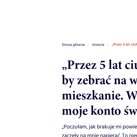
„Przez 5 lat ci
Strona główna
Historie
„Przez 5 lat c
by zebrać na
mieszkanie. Wt
moje konto św
„Poczułam, jak brakuje mi powiet
zaczęły na mnie napierać. To nie