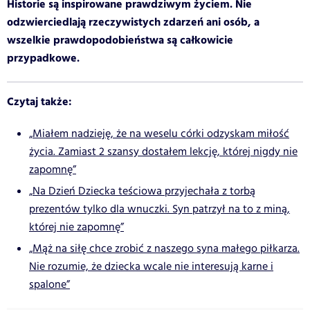
Historie są inspirowane prawdziwym życiem. Nie
odzwierciedlają rzeczywistych zdarzeń ani osób, a
wszelkie prawdopodobieństwa są całkowicie
przypadkowe.
Czytaj także:
„Miałem nadzieję, że na weselu córki odzyskam miłość
życia. Zamiast 2 szansy dostałem lekcję, której nigdy nie
zapomnę”
„Na Dzień Dziecka teściowa przyjechała z torbą
prezentów tylko dla wnuczki. Syn patrzył na to z miną,
której nie zapomnę”
„Mąż na siłę chce zrobić z naszego syna małego piłkarza.
Nie rozumie, że dziecka wcale nie interesują karne i
spalone”