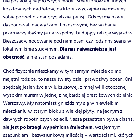
nie posiadają najdroższych modeli smartfonów ani innych
kosztownych gadżetów, na które zwyczajnie nie możemy
sobie pozwolić z nauczycielskiej pensji. Gdybyśmy nawet
dysponowali nadwyżkami finansowymi, bez wahania
przeznaczylibyśmy je na wspólny, budujący relacje wyjazd w
Bieszczady, nocowanie pod namiotem czy rodzinny seans w
Dla nas najważniejsza jest
lokalnym kinie studyjnym.
obecność
, a nie stan posiadania.
Choć fizycznie mieszkamy w tym samym mieście co moi
majętni rodzice, to nasze światy dzieli prawdziwy ocean. Oni
spędzają jesień życia w luksusowej, zimnej willi otoczonej
wysokim murem w jednej z najbardziej prestiżowych dzielnic
Warszawy. My natomiast gnieździmy się w niewielkim
mieszkaniu w starym bloku z wielkiej płyty, na jednym z
dawnych robotniczych osiedli. Nasza przestrzeń bywa ciasna,
ale jest po brzegi wypełniona śmiechem
, wzajemnym
szacunkiem i bezwarunkową miłością – wartościami, których