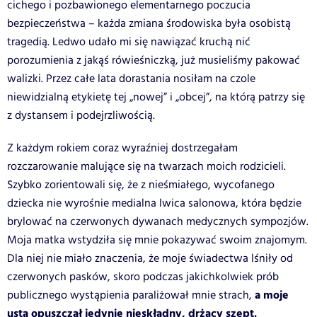
cichego i pozbawionego elementarnego poczucia
bezpieczeństwa – każda zmiana środowiska była osobistą
tragedią. Ledwo udało mi się nawiązać kruchą nić
porozumienia z jakąś rówieśniczką, już musieliśmy pakować
walizki. Przez całe lata dorastania nosiłam na czole
niewidzialną etykietę tej „nowej” i „obcej”, na którą patrzy się
z dystansem i podejrzliwością.
Z każdym rokiem coraz wyraźniej dostrzegałam
rozczarowanie malujące się na twarzach moich rodzicieli.
Szybko zorientowali się, że z nieśmiałego, wycofanego
dziecka nie wyrośnie medialna lwica salonowa, która będzie
brylować na czerwonych dywanach medycznych sympozjów.
Moja matka wstydziła się mnie pokazywać swoim znajomym.
Dla niej nie miało znaczenia, że moje świadectwa lśniły od
czerwonych pasków, skoro podczas jakichkolwiek prób
a moje
publicznego wystąpienia paraliżował mnie strach,
usta opuszczał jedynie nieskładny, drżący szept.