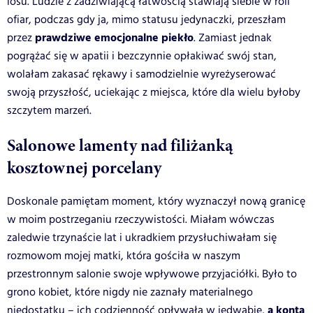
losu. Ludzie z zadziwiającą łatwością stawiają siebie w roli
ofiar, podczas gdy ja, mimo statusu jedynaczki, przeszłam
prawdziwe emocjonalne piekło
przez
. Zamiast jednak
pogrążać się w apatii i bezczynnie opłakiwać swój stan,
wolałam zakasać rękawy i samodzielnie wyreżyserować
swoją przyszłość, uciekając z miejsca, które dla wielu byłoby
szczytem marzeń.
Salonowe lamenty nad filiżanką
kosztownej porcelany
Doskonale pamiętam moment, który wyznaczył nową granicę
w moim postrzeganiu rzeczywistości. Miałam wówczas
zaledwie trzynaście lat i ukradkiem przysłuchiwałam się
rozmowom mojej matki, która gościła w naszym
przestronnym salonie swoje wpływowe przyjaciółki. Było to
grono kobiet, które nigdy nie zaznały materialnego
a konta
niedostatku – ich codzienność opływała w jedwabie,