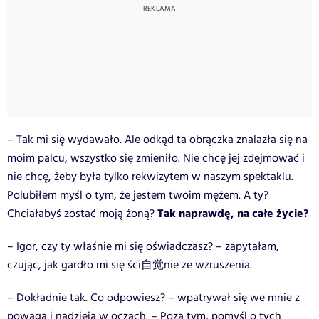
– Tak mi się wydawało. Ale odkąd ta obrączka znalazła się na
moim palcu, wszystko się zmieniło. Nie chcę jej zdejmować i
nie chcę, żeby była tylko rekwizytem w naszym spektaklu.
Polubiłem myśl o tym, że jestem twoim mężem. A ty?
Tak naprawdę, na całe życie?
Chciałabyś zostać moją żoną?
– Igor, czy ty właśnie mi się oświadczasz? – zapytałam,
czując, jak gardło mi się ści自觉nie ze wzruszenia.
– Dokładnie tak. Co odpowiesz? – wpatrywał się we mnie z
powagą i nadzieją w oczach. – Poza tym, pomyśl o tych