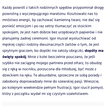
Każdy powrót z takich rodzinnych spędów przypominał drogę
powrotną z wyczerpującego maratonu. Kosztowało nas to
mnóstwo energii, by zachować kamienną twarz, nie dać się
ponieść emocjom i po raz setny tłumaczyć ze stoickim
spokojem, że jest nam dobrze bez urzędowych papierów i nie
planujemy żadnej ceremonii. Igor musiał wysłuchiwać od
męskiej części rodziny dwuznacznych żartów o tym, że jest
dopóty ma
sprytnym graczem, bo dopóki nie założy obrączki,
święty spokój
. Mnie z kolei bezczelnie pouczano, że jeśli
szybko nie zaciągnę mojego partnera przed ołtarz, to obudzę
się z ręką w nocniku, porzucona dla młodszej, być może z
dzieckiem na ręku. Te absurdalne, sprzeczne ze sobą porady i
zabobony doprowadzały mnie do szewskiej pasji. Wreszcie,
po kolejnym weekendzie pełnym frustracji, Igor rzucił pomysł,
który z początku wydał mi się czystym szaleństwem.