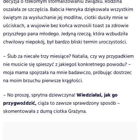
decyzja o rzekomym sformalizowaniu związku. Rodzina
oszalała ze szczęścia. Babcia Henryka dziękowała wszystkim
świętym za wysłuchanie jej modlitw, ciotki dusiły mnie w
uściskach, a wujowie bez końca wznosili toast za zdrowie
przyszłego pana młodego. Jedyną rzeczą, która wzbudziła
chwilowy niepokój, był bardzo bliski termin uroczystości.
– Ślub za niecałe trzy miesiące? Natalia, czy wy przypadkiem
nie musicie się spieszyć z jakiegoś konkretnego powodu? –
moja mama spojrzała na mnie badawczo, próbując dostrzec
na moim brzuchu pierwsze krągłości.
Wiedziałaś, jak go
– No proszę, sprytna dziewczyna!
przygwoździć,
ciąża to zawsze sprawdzony sposób –
skomentowała z dumą ciotka Grażyna.