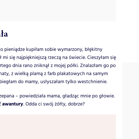
ała
o pieniądze kupiłam sobie wymarzony, błękitny
 mi się najpiękniejszą rzeczą na świecie. Cieszyłam się
rtego dnia rano zniknął z mojej półki. Znalazłam go po
aty, z wielką plamą z farb plakatowych na samym
obiegłam do mamy, usłyszałam tylko westchnienie.
ztrzepana – powiedziała mama, gładząc mnie po głowie.
ć awantury
. Odda ci swój żółty, dobrze?