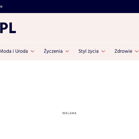
je
Moda i Uroda
Życzenia
Styl życia
Zdrowie