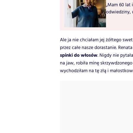
„Mam 60 lat i
odwiedziny, 
Ale ja nie chciałam jej żółtego swe
przez całe nasze dorastanie. Renat
spinki do włosów
. Nigdy nie pytał
na jaw, robiła minę skrzywdzonego n
wychodziłam na tę złą i małostkową