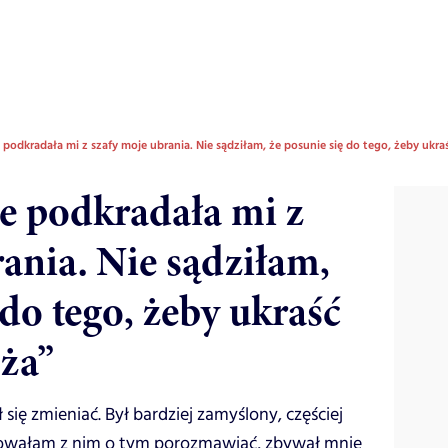
 podkradała mi z szafy moje ubrania. Nie sądziłam, że posunie się do tego, żeby ukr
ze podkradała mi z
ania. Nie sądziłam,
 do tego, żeby ukraść
ża”
ię zmieniać. Był bardziej zamyślony, częściej
óbowałam z nim o tym porozmawiać, zbywał mnie