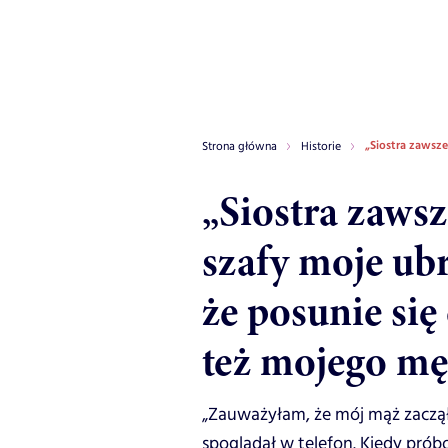
„Siostra zawsze
Strona główna
Historie
„Siostra zaws
szafy moje ubr
że posunie się
też mojego mę
„Zauważyłam, że mój mąż zaczął s
spoglądał w telefon. Kiedy pr