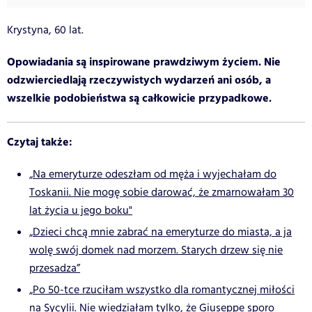
Krystyna, 60 lat.
Opowiadania są inspirowane prawdziwym życiem. Nie
odzwierciedlają rzeczywistych wydarzeń ani osób, a
wszelkie podobieństwa są całkowicie przypadkowe.
Czytaj także:
„Na emeryturze odeszłam od męża i wyjechałam do
Toskanii. Nie mogę sobie darować, że zmarnowałam 30
lat życia u jego boku"
„Dzieci chcą mnie zabrać na emeryturze do miasta, a ja
wolę swój domek nad morzem. Starych drzew się nie
przesadza”
„Po 50-tce rzuciłam wszystko dla romantycznej miłości
na Sycylii. Nie wiedziałam tylko, że Giuseppe sporo