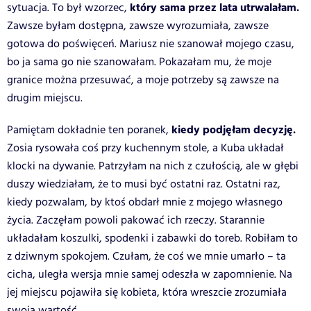
który sama przez lata utrwalałam.
sytuacja. To był wzorzec,
Zawsze byłam dostępna, zawsze wyrozumiała, zawsze
gotowa do poświęceń. Mariusz nie szanował mojego czasu,
bo ja sama go nie szanowałam. Pokazałam mu, że moje
granice można przesuwać, a moje potrzeby są zawsze na
drugim miejscu.
kiedy podjęłam decyzję.
Pamiętam dokładnie ten poranek,
Zosia rysowała coś przy kuchennym stole, a Kuba układał
klocki na dywanie. Patrzyłam na nich z czułością, ale w głębi
duszy wiedziałam, że to musi być ostatni raz. Ostatni raz,
kiedy pozwalam, by ktoś obdarł mnie z mojego własnego
życia. Zaczęłam powoli pakować ich rzeczy. Starannie
układałam koszulki, spodenki i zabawki do toreb. Robiłam to
z dziwnym spokojem. Czułam, że coś we mnie umarło – ta
cicha, uległa wersja mnie samej odeszła w zapomnienie. Na
jej miejscu pojawiła się kobieta, która wreszcie zrozumiała
swoją wartość.