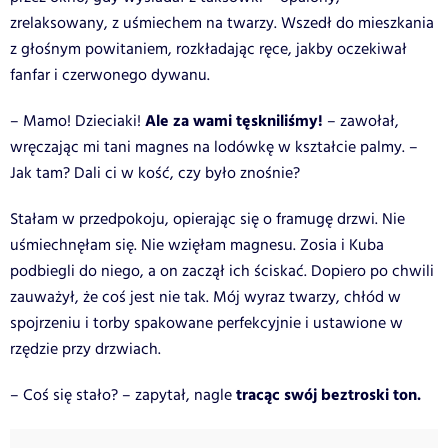
zrelaksowany, z uśmiechem na twarzy. Wszedł do mieszkania
z głośnym powitaniem, rozkładając ręce, jakby oczekiwał
fanfar i czerwonego dywanu.
Ale za wami tęskniliśmy!
– Mamo! Dzieciaki!
– zawołał,
wręczając mi tani magnes na lodówkę w kształcie palmy. –
Jak tam? Dali ci w kość, czy było znośnie?
Stałam w przedpokoju, opierając się o framugę drzwi. Nie
uśmiechnęłam się. Nie wzięłam magnesu. Zosia i Kuba
podbiegli do niego, a on zaczął ich ściskać. Dopiero po chwili
zauważył, że coś jest nie tak. Mój wyraz twarzy, chłód w
spojrzeniu i torby spakowane perfekcyjnie i ustawione w
rzędzie przy drzwiach.
tracąc swój beztroski ton.
– Coś się stało? – zapytał, nagle