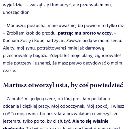
wyjeździe... – zaczął się tłumaczyć, ale przerwałam mu,
unosząc dłoń.
– Mariuszu, posłuchaj mnie uważnie, bo powiem to tylko raz.
patrząc mu prosto w oczy.
– Zrobiłam krok do przodu,
–
Kocham Zosię i Kubę nad życie. Zawsze będą w moim sercu.
Ale ty, mój synu, potraktowałeś mnie jak darmową
przechowalnię bagażu. Zdeptałeś moje plany, zignorowałeś
moje potrzeby i uznałeś, że masz prawo decydować o moim
czasie.
Mariusz otworzył usta, by coś powiedzieć
– Zabrałeś mi jedyną rzecz, o którą prosiłam po latach
oddania i ciężkiej pracy. Mój odpoczynek. Mój spokój. I wiesz
co? To moja wina, bo przez lata pozwalałam ci wierzyć, że
Ale to się właśnie
jestem tu tylko po to, by ci służyć.
skończyło.
To był ostatni raz, kiedy postawiłeś mnie przed