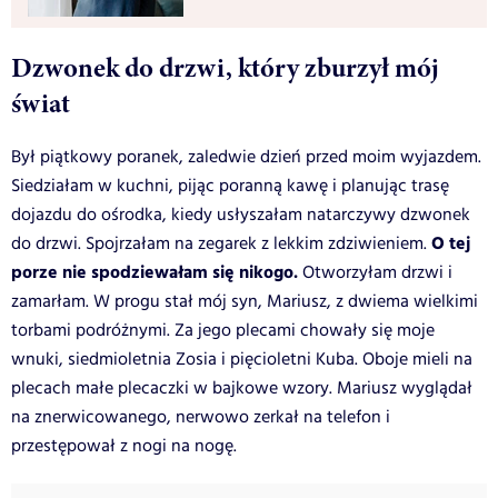
Dzwonek do drzwi, który zburzył mój
świat
Był piątkowy poranek, zaledwie dzień przed moim wyjazdem.
Siedziałam w kuchni, pijąc poranną kawę i planując trasę
dojazdu do ośrodka, kiedy usłyszałam natarczywy dzwonek
O tej
do drzwi. Spojrzałam na zegarek z lekkim zdziwieniem.
porze nie spodziewałam się nikogo.
Otworzyłam drzwi i
zamarłam. W progu stał mój syn, Mariusz, z dwiema wielkimi
torbami podróżnymi. Za jego plecami chowały się moje
wnuki, siedmioletnia Zosia i pięcioletni Kuba. Oboje mieli na
plecach małe plecaczki w bajkowe wzory. Mariusz wyglądał
na znerwicowanego, nerwowo zerkał na telefon i
przestępował z nogi na nogę.