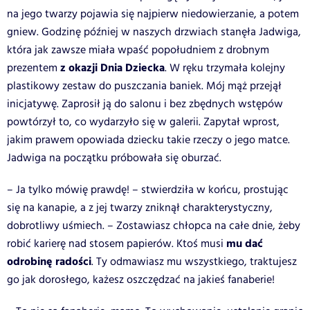
na jego twarzy pojawia się najpierw niedowierzanie, a potem
gniew. Godzinę później w naszych drzwiach stanęła Jadwiga,
która jak zawsze miała wpaść popołudniem z drobnym
z okazji Dnia Dziecka
prezentem
. W ręku trzymała kolejny
plastikowy zestaw do puszczania baniek. Mój mąż przejął
inicjatywę. Zaprosił ją do salonu i bez zbędnych wstępów
powtórzył to, co wydarzyło się w galerii. Zapytał wprost,
jakim prawem opowiada dziecku takie rzeczy o jego matce.
Jadwiga na początku próbowała się oburzać.
– Ja tylko mówię prawdę! – stwierdziła w końcu, prostując
się na kanapie, a z jej twarzy zniknął charakterystyczny,
dobrotliwy uśmiech. – Zostawiasz chłopca na całe dnie, żeby
mu dać
robić karierę nad stosem papierów. Ktoś musi
odrobinę radości
. Ty odmawiasz mu wszystkiego, traktujesz
go jak dorosłego, każesz oszczędzać na jakieś fanaberie!