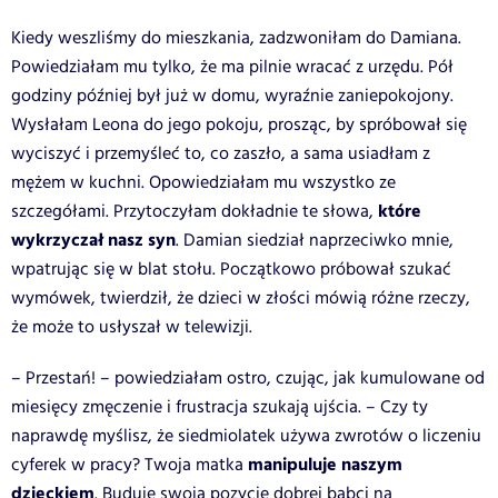
Kiedy weszliśmy do mieszkania, zadzwoniłam do Damiana.
Powiedziałam mu tylko, że ma pilnie wracać z urzędu. Pół
godziny później był już w domu, wyraźnie zaniepokojony.
Wysłałam Leona do jego pokoju, prosząc, by spróbował się
wyciszyć i przemyśleć to, co zaszło, a sama usiadłam z
mężem w kuchni. Opowiedziałam mu wszystko ze
które
szczegółami. Przytoczyłam dokładnie te słowa,
wykrzyczał nasz syn
. Damian siedział naprzeciwko mnie,
wpatrując się w blat stołu. Początkowo próbował szukać
wymówek, twierdził, że dzieci w złości mówią różne rzeczy,
że może to usłyszał w telewizji.
– Przestań! – powiedziałam ostro, czując, jak kumulowane od
miesięcy zmęczenie i frustracja szukają ujścia. – Czy ty
naprawdę myślisz, że siedmiolatek używa zwrotów o liczeniu
manipuluje naszym
cyferek w pracy? Twoja matka
dzieckiem
. Buduje swoją pozycję dobrej babci na