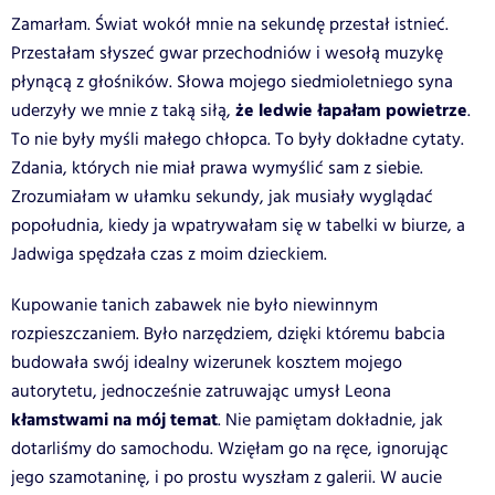
Zamarłam. Świat wokół mnie na sekundę przestał istnieć.
Przestałam słyszeć gwar przechodniów i wesołą muzykę
płynącą z głośników. Słowa mojego siedmioletniego syna
że ledwie łapałam powietrze
uderzyły we mnie z taką siłą,
.
To nie były myśli małego chłopca. To były dokładne cytaty.
Zdania, których nie miał prawa wymyślić sam z siebie.
Zrozumiałam w ułamku sekundy, jak musiały wyglądać
popołudnia, kiedy ja wpatrywałam się w tabelki w biurze, a
Jadwiga spędzała czas z moim dzieckiem.
Kupowanie tanich zabawek nie było niewinnym
rozpieszczaniem. Było narzędziem, dzięki któremu babcia
budowała swój idealny wizerunek kosztem mojego
autorytetu, jednocześnie zatruwając umysł Leona
kłamstwami na mój temat
. Nie pamiętam dokładnie, jak
dotarliśmy do samochodu. Wzięłam go na ręce, ignorując
jego szamotaninę, i po prostu wyszłam z galerii. W aucie