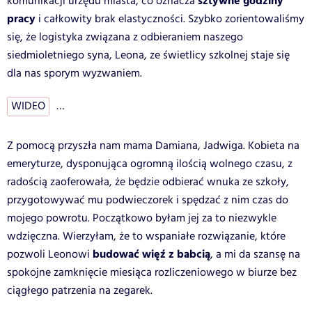
sztywne godziny
komunikacji urzędu miasta, co oznacza
pracy
i całkowity brak elastyczności. Szybko zorientowaliśmy
się, że logistyka związana z odbieraniem naszego
siedmioletniego syna, Leona, ze świetlicy szkolnej staje się
dla nas sporym wyzwaniem.
WIDEO
…
Z pomocą przyszła nam mama Damiana, Jadwiga. Kobieta na
emeryturze, dysponująca ogromną ilością wolnego czasu, z
radością zaoferowała, że będzie odbierać wnuka ze szkoły,
przygotowywać mu podwieczorek i spędzać z nim czas do
mojego powrotu. Początkowo byłam jej za to niezwykle
wdzięczna. Wierzyłam, że to wspaniałe rozwiązanie, które
budować więź z babcią
pozwoli Leonowi
, a mi da szansę na
spokojne zamknięcie miesiąca rozliczeniowego w biurze bez
ciągłego patrzenia na zegarek.