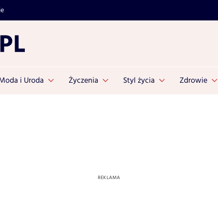
je
Moda i Uroda
Życzenia
Styl życia
Zdrowie