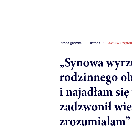
„Synowa wyrzuc
Strona główna
Historie
„Synowa wyrzu
rodzinnego ob
i najadłam si
zadzwonił wi
zrozumiałam”