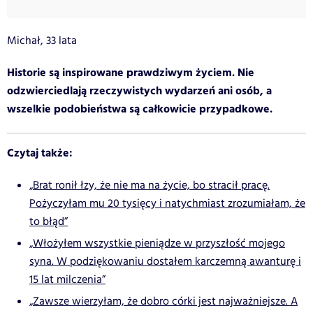
Michał, 33 lata
Historie są inspirowane prawdziwym życiem. Nie
odzwierciedlają rzeczywistych wydarzeń ani osób, a
wszelkie podobieństwa są całkowicie przypadkowe.
Czytaj także:
„Brat ronił łzy, że nie ma na życie, bo stracił pracę.
Pożyczyłam mu 20 tysięcy i natychmiast zrozumiałam, że
to błąd”
„Włożyłem wszystkie pieniądze w przyszłość mojego
syna. W podziękowaniu dostałem karczemną awanturę i
15 lat milczenia”
„Zawsze wierzyłam, że dobro córki jest najważniejsze. A