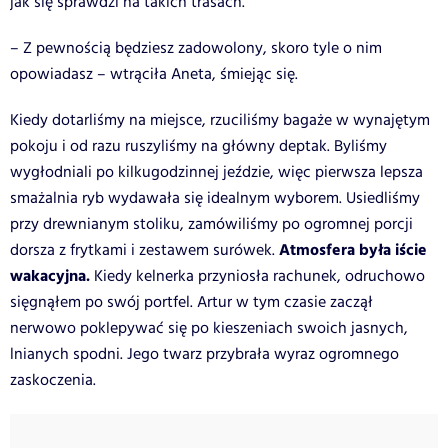
jak się sprawdzi na takich trasach.
– Z pewnością będziesz zadowolony, skoro tyle o nim
opowiadasz – wtrąciła Aneta, śmiejąc się.
Kiedy dotarliśmy na miejsce, rzuciliśmy bagaże w wynajętym
pokoju i od razu ruszyliśmy na główny deptak. Byliśmy
wygłodniali po kilkugodzinnej jeździe, więc pierwsza lepsza
smażalnia ryb wydawała się idealnym wyborem. Usiedliśmy
przy drewnianym stoliku, zamówiliśmy po ogromnej porcji
Atmosfera była iście
dorsza z frytkami i zestawem surówek.
wakacyjna.
Kiedy kelnerka przyniosła rachunek, odruchowo
sięgnąłem po swój portfel. Artur w tym czasie zaczął
nerwowo poklepywać się po kieszeniach swoich jasnych,
lnianych spodni. Jego twarz przybrała wyraz ogromnego
zaskoczenia.