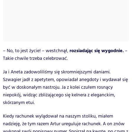
rozsiadając się wygodnie.
– No, to jest życie! – westchnął,
–
Takie chwile trzeba celebrować.
Ja i Aneta zadowoliliśmy się skromniejszymi daniami.
Szwagier jadł z apetytem, opowiadał anegdoty i wydawał się
być w doskonałym nastroju. Ja z kolei czułem rosnący
niepokój, widząc zbliżającego się kelnera z eleganckim,
skórzanym etui.
Kiedy rachunek wylądował na naszym stoliku, miałem
nadzieję, że tym razem Artur ureguluje rachunek. A on znów
wykonał swój popisowy numer. Spojrzał na kwotę, po czym z