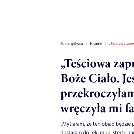
„Teściowa zapro
Strona główna
Historie
„Teściowa zap
Boże Ciało. Je
przekroczyłam 
wręczyła mi f
„Myślałam, że ten obiad będzie
dostałam do ręki mop, stertę ga