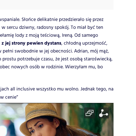
paniale. Słońce delikatnie przedzierało się przez
am w sercu dziwny, radosny spokój. To miał być ten
ełamię lody z moją teściową, Ireną. Od samego
z jej strony pewien dystans
m
, chłodną uprzejmość,
w pełni swobodnie w jej obecności. Adrian, mój mąż,
 prostu potrzebuje czasu, że jest osobą staroświecką,
 wobec nowych osób w rodzinie. Wierzyłam mu, bo
jach all inclusive wszystko mu wolno. Jednak tego, na
 w cenie”