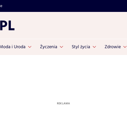
je
Moda i Uroda
Życzenia
Styl życia
Zdrowie