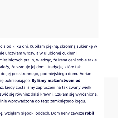
ia od kilku dni. Kupiłam piękną, skromną sukienkę w
nie ułożyłam włosy, a w ulubionej cukierni
eślniczych pralin, wiedząc, że Irena ceni sobie takie
ależy, że szanuję jej dom i tradycje, które tak
 do jej przestronnego, podmiejskiego domu Adrian
Byliśmy małżeństwem od
się pokrzepiająco.
raz, kiedy zostaliśmy zaproszeni na tak zwany wielki
awić się również dalsi krewni. Czułam się wyróżniona,
alnie wprowadzona do tego zamkniętego kręgu.
robił
mę, wzięłam głęboki oddech. Dom Ireny zawsze