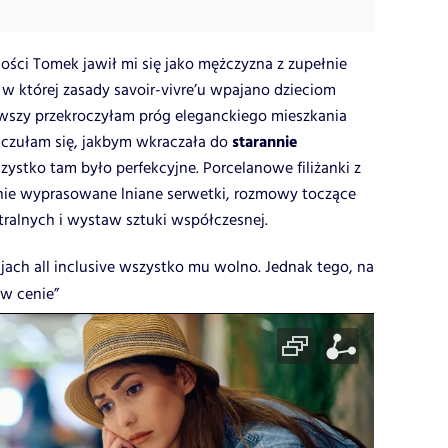
ści Tomek jawił mi się jako mężczyzna z zupełnie
 w której zasady savoir-vivre’u wpajano dzieciom
erwszy przekroczyłam próg eleganckiego mieszkania
starannie
, czułam się, jakbym wkraczała do
zystko tam było perfekcyjne. Porcelanowe filiżanki z
lnie wyprasowane lniane serwetki, rozmowy toczące
tralnych i wystaw sztuki współczesnej.
jach all inclusive wszystko mu wolno. Jednak tego, na
 w cenie”