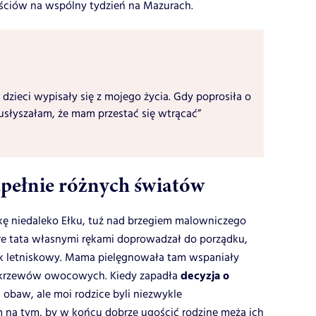
eściów na wspólny tydzień na Mazurach.
 dzieci wypisały się z mojego życia. Gdy poprosiła o
usłyszałam, że mam przestać się wtrącać”
pełnie różnych światów
ałkę niedaleko Ełku, tuż nad brzegiem malowniczego
które tata własnymi rękami doprowadzał do porządku,
k letniskowy. Mama pielęgnowała tam wspaniały
decyzja o
i krzewów owocowych. Kiedy zapadła
 obaw, ale moi rodzice byli niezwykle
m na tym, by w końcu dobrze ugościć rodzinę męża ich