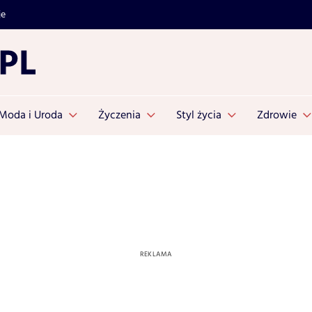
je
Moda i Uroda
Życzenia
Styl życia
Zdrowie