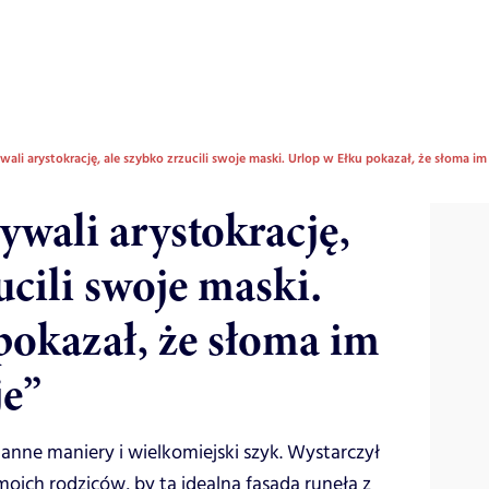
wali arystokrację, ale szybko zrzucili swoje maski. Urlop w Ełku pokazał, że słoma i
ywali arystokrację,
ucili swoje maski.
pokazał, że słoma im
je”
nne maniery i wielkomiejski szyk. Wystarczył
moich rodziców, by ta idealna fasada runęła z