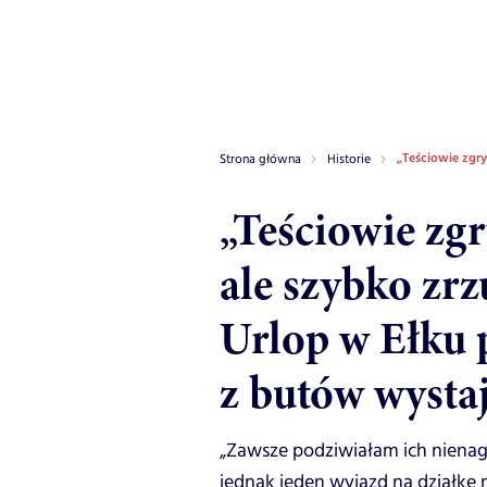
„Teściowie zgry
Strona główna
Historie
„Teściowie zgr
ale szybko zrz
Urlop w Ełku 
z butów wysta
„Zawsze podziwiałam ich nienaga
jednak jeden wyjazd na działkę 