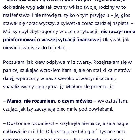
dokładnie wygląda tak zwany wkład twojej rodziny w to
małżeństwo. I nie mówię tu tylko o tym przyjęciu – jej głos
stawał się coraz wyższy, a sylwetka coraz bardziej napięta. –
nie raczył mnie
Mój syn był zbyt łagodny w ocenie sytuacji i
poinformować o waszej sytuacji finansowej
. Ukrywał, jak
niewiele wnosisz do tej relacji.
Poczułam, jak krew odpływa mi z twarzy. Rozejrzałam się w
panice, szukając wzrokiem Kamila, ale on stał kilka metrów
dalej, wpatrzony w nas z szeroko otwartymi oczami,
sparaliżowany całą sytuacją. Miałam złe przeczucia.
Mamo, nie rozumiem, o czym mówisz
–
– wykrztusiłam,
czując, jak łzy zaczynają piec mnie pod powiekami.
– Doskonale rozumiesz! – krzyknęła niemalże, a sala nagle
całkowicie ucichła. Orkiestra przestała grać. Tysiące oczu
skierowało się w naszą stronę. – Nie pozwolę, by cenna,