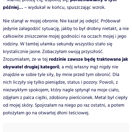
później…
– wydukał w końcu, spuszczając wzrok.
Nie stanął w mojej obronie. Nie kazał jej odejść. Próbował
jedynie załagodzić sytuację, jakby to był drobny nietakt, a nie
całkowite zniszczenie mojej godności na oczach mojej i jego
rodziny. W tamtej ułamku sekundy wszystko stało się
krystalicznie jasne. Zobaczyłam swoją przyszłość.
rodzinie zawsze będę traktowana jak
Zrozumiałam, że w tej
obywatel drugiej kategorii
, a mój własny mąż nigdy nie
znajdzie w sobie tyle siły, by mnie przed tym obronić. Dla
nich liczyły się tylko pieniądze, status i pozory. Powoli, z
niezwykłym spokojem, który nagle spłynął na moje ciało,
zdjęłam z palca ciężki, zdobiony pierścionek. Metal był ciepły
od mojej skóry. Spojrzałam na niego po raz ostatni, a potem
położyłam go na otwartej dłoni teściowej.