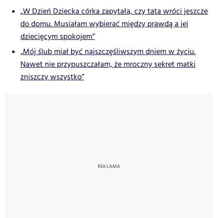
„W Dzień Dziecka córka zapytała, czy tata wróci jeszcze
do domu. Musiałam wybierać między prawdą a jej
dziecięcym spokojem”
„Mój ślub miał być najszczęśliwszym dniem w życiu.
Nawet nie przypuszczałam, że mroczny sekret matki
zniszczy wszystko”