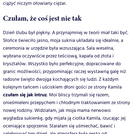
ciążyć niczym ołowiany ciężar.
Czułam, że coś jest nie tak
Dzień ślubu był piękny. A przynajmniej w teorii miał taki być.
Słońce świeciło jasno, moja suknia układała się idealnie, a
ceremonia w urzędzie była wzruszająca. Sala weselna,
wybrana oczywiście przez teściową, kapała od złota i
kryształów. Wszystko było perfekcyjne, dopracowane do
granic możliwości, przypominając raczej wystawną galę niż
radosne święto dwojga kochających się ludzi. Z każdym
kolejnym tańcem i uściskiem dłoni gości ze strony Kamila
czułam się jak intruz
. Moi bliscy trzymali się razem,
onieśmieleni przepychem i chłodnym traktowaniem ze strony
nowej rodziny. Widziałam, jak moja mama nerwowo
wygładza sukienkę, gdy mijała ją ciotka Kamila, rzucając jej
oceniające spojrzenie. Starałam się uśmiechać, bawić i
celebrować ten dzień, ale atmosfera była gęsta od