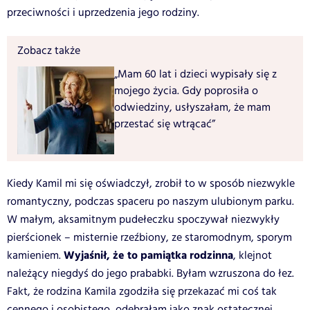
przeciwności i uprzedzenia jego rodziny.
Zobacz także
„Mam 60 lat i dzieci wypisały się z
mojego życia. Gdy poprosiła o
odwiedziny, usłyszałam, że mam
przestać się wtrącać”
Kiedy Kamil mi się oświadczył, zrobił to w sposób niezwykle
romantyczny, podczas spaceru po naszym ulubionym parku.
W małym, aksamitnym pudełeczku spoczywał niezwykły
pierścionek – misternie rzeźbiony, ze staromodnym, sporym
Wyjaśnił, że to pamiątka rodzinna
kamieniem.
, klejnot
należący niegdyś do jego prababki. Byłam wzruszona do łez.
Fakt, że rodzina Kamila zgodziła się przekazać mi coś tak
cennego i osobistego, odebrałam jako znak ostatecznej