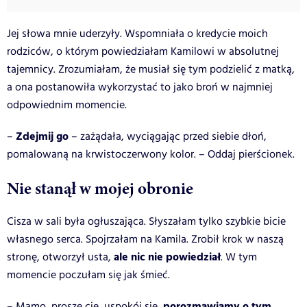
Jej słowa mnie uderzyły. Wspomniała o kredycie moich
rodziców, o którym powiedziałam Kamilowi w absolutnej
tajemnicy. Zrozumiałam, że musiał się tym podzielić z matką,
a ona postanowiła wykorzystać to jako broń w najmniej
odpowiednim momencie.
Zdejmij go
–
– zażądała, wyciągając przed siebie dłoń,
pomalowaną na krwistoczerwony kolor. – Oddaj pierścionek.
Nie stanął w mojej obronie
Cisza w sali była ogłuszająca. Słyszałam tylko szybkie bicie
własnego serca. Spojrzałam na Kamila. Zrobił krok w naszą
ale nic nie powiedział
stronę, otworzył usta,
. W tym
momencie poczułam się jak śmieć.
porozmawiamy o tym
– Mamo, proszę cię, uspokój się,