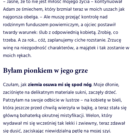
– Jasne, że to nie jest miłość mojego życia – kontynuował
Adam ze śmiechem, który brzmiał teraz w moich uszach jak
najgorsza obelga. – Ale muszę przejąć kontrolę nad
rodzinnym funduszem powierniczym, a ojciec postawił
twardy warunek: ślub z odpowiednią kobietą. Zrobię, co
trzeba. A za rok... cóż, zaplanujemy ciche rozstanie. Zrzucę
winę na niezgodność charakterów, a majątek i tak zostanie w
moich rękach.
Byłam pionkiem w jego grze
ziemia osuwa mi się spod nóg
Czułam, jak
. Moje dłonie,
zaciśnięte na delikatnym materiale sukni, zaczęły drżeć.
Patrzyłam na swoje odbicie w lustrze – na kobietę w bieli,
która jeszcze przed chwilą wierzyła w bajkę, a teraz stała się
główną bohaterką okrutnej mistyfikacji. Welon, który
wydawał mi się wcześniej tak lekki i zwiewny, teraz zdawał
się dusić, zaciskając niewidzialną pętlę na mojej szyi.