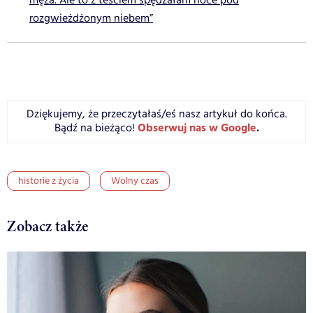
męża. Ale to z teściem spędzałam noce pod
rozgwieżdżonym niebem”
Dziękujemy, że przeczytałaś/eś nasz artykuł do końca.
Obserwuj nas w Google
.
Bądź na bieżąco!
historie z życia
Wolny czas
Zobacz także