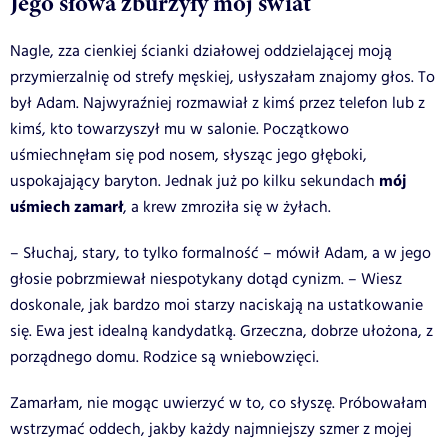
Jego słowa zburzyły mój świat
Nagle, zza cienkiej ścianki działowej oddzielającej moją
przymierzalnię od strefy męskiej, usłyszałam znajomy głos. To
był Adam. Najwyraźniej rozmawiał z kimś przez telefon lub z
kimś, kto towarzyszył mu w salonie. Początkowo
uśmiechnęłam się pod nosem, słysząc jego głęboki,
mój
uspokajający baryton. Jednak już po kilku sekundach
uśmiech zamarł
, a krew zmroziła się w żyłach.
– Słuchaj, stary, to tylko formalność – mówił Adam, a w jego
głosie pobrzmiewał niespotykany dotąd cynizm. – Wiesz
doskonale, jak bardzo moi starzy naciskają na ustatkowanie
się. Ewa jest idealną kandydatką. Grzeczna, dobrze ułożona, z
porządnego domu. Rodzice są wniebowzięci.
Zamarłam, nie mogąc uwierzyć w to, co słyszę. Próbowałam
wstrzymać oddech, jakby każdy najmniejszy szmer z mojej