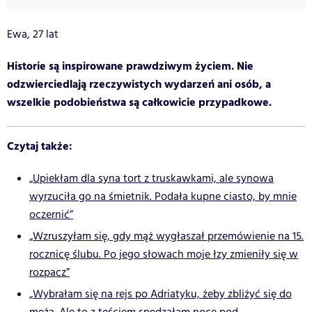
Ewa, 27 lat
Historie są inspirowane prawdziwym życiem. Nie
odzwierciedlają rzeczywistych wydarzeń ani osób, a
wszelkie podobieństwa są całkowicie przypadkowe.
Czytaj także:
„Upiekłam dla syna tort z truskawkami, ale synowa
wyrzuciła go na śmietnik. Podała kupne ciasto, by mnie
oczernić”
„Wzruszyłam się, gdy mąż wygłaszał przemówienie na 15.
rocznicę ślubu. Po jego słowach moje łzy zmieniły się w
rozpacz”
„Wybrałam się na rejs po Adriatyku, żeby zbliżyć się do