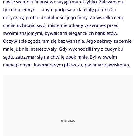
nasze warunki finansowe wyjątkowo szybko. Zależało mu
tylko na jednym – abym podpisała klauzulę poufności
dotyczącą profilu działalności jego firmy. Za wszelką cenę
chciał uchronić swój misternie utkany wizerunek przed
swoimi znajomymi, bywalcami eleganckich bankietów.
Oczywiście zgodziłam się bez wahania. Jego sekrety zupełnie
mnie już nie interesowały. Gdy wychodziliśmy z budynku
sądu, zatrzymał się na chwilę obok mnie. Był w swoim
nienagannym, kaszmirowym płaszczu, pachniał zjawiskowo.