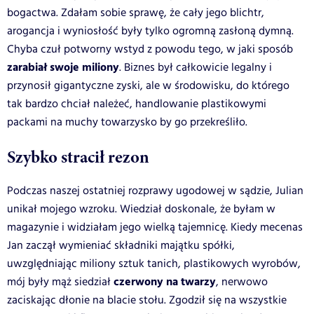
bogactwa. Zdałam sobie sprawę, że cały jego blichtr,
arogancja i wyniosłość były tylko ogromną zasłoną dymną.
Chyba czuł potworny wstyd z powodu tego, w jaki sposób
zarabiał swoje miliony
. Biznes był całkowicie legalny i
przynosił gigantyczne zyski, ale w środowisku, do którego
tak bardzo chciał należeć, handlowanie plastikowymi
packami na muchy towarzysko by go przekreśliło.
Szybko stracił rezon
Podczas naszej ostatniej rozprawy ugodowej w sądzie, Julian
unikał mojego wzroku. Wiedział doskonale, że byłam w
magazynie i widziałam jego wielką tajemnicę. Kiedy mecenas
Jan zaczął wymieniać składniki majątku spółki,
uwzględniając miliony sztuk tanich, plastikowych wyrobów,
czerwony na twarzy
mój były mąż siedział
, nerwowo
zaciskając dłonie na blacie stołu. Zgodził się na wszystkie