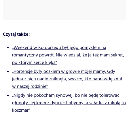
Czytaj także:
„Weekend w Kołobrzegu był jego pomysłem na
romantyczny powrót. Nie wiedział, że ja też mam sekret,
po którym serce klęka”
„Hortensje były oczkiem w głowie mojej mamy. Gdy
jedna z nich nagle zniknęła, wyszło, kto naprawdę knuł
w naszej rodzinie”
„Nigdy nie pokocham synowej, bo nie będę tolerować
głupoty. Jej krem z dyni jest ohydny, a sałatka z rukolą to
koszmar”