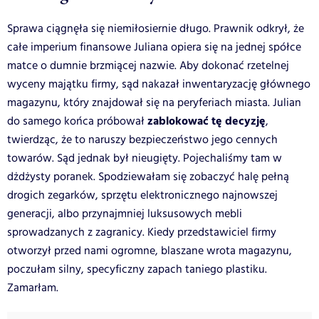
Sprawa ciągnęła się niemiłosiernie długo. Prawnik odkrył, że
całe imperium finansowe Juliana opiera się na jednej spółce
matce o dumnie brzmiącej nazwie. Aby dokonać rzetelnej
wyceny majątku firmy, sąd nakazał inwentaryzację głównego
magazynu, który znajdował się na peryferiach miasta. Julian
zablokować tę decyzję
do samego końca próbował
,
twierdząc, że to naruszy bezpieczeństwo jego cennych
towarów. Sąd jednak był nieugięty. Pojechaliśmy tam w
dżdżysty poranek. Spodziewałam się zobaczyć halę pełną
drogich zegarków, sprzętu elektronicznego najnowszej
generacji, albo przynajmniej luksusowych mebli
sprowadzanych z zagranicy. Kiedy przedstawiciel firmy
otworzył przed nami ogromne, blaszane wrota magazynu,
poczułam silny, specyficzny zapach taniego plastiku.
Zamarłam.