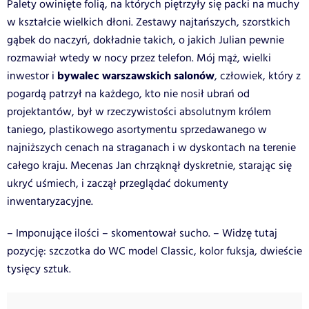
Palety owinięte folią, na których piętrzyły się packi na muchy
w kształcie wielkich dłoni. Zestawy najtańszych, szorstkich
gąbek do naczyń, dokładnie takich, o jakich Julian pewnie
rozmawiał wtedy w nocy przez telefon. Mój mąż, wielki
bywalec warszawskich salonów
inwestor i
, człowiek, który z
pogardą patrzył na każdego, kto nie nosił ubrań od
projektantów, był w rzeczywistości absolutnym królem
taniego, plastikowego asortymentu sprzedawanego w
najniższych cenach na straganach i w dyskontach na terenie
całego kraju. Mecenas Jan chrząknął dyskretnie, starając się
ukryć uśmiech, i zaczął przeglądać dokumenty
inwentaryzacyjne.
– Imponujące ilości – skomentował sucho. – Widzę tutaj
pozycję: szczotka do WC model Classic, kolor fuksja, dwieście
tysięcy sztuk.