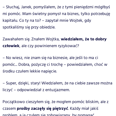
– Słuchaj, Janek, pomyślałem, że z tymi pieniędzmi mógłbyś
mi pomóc. Mam świetny pomysł na biznes, tylko potrzebuję
kapitału. Co ty na to? – zapytał mnie Wojtek, gdy
spotkaliśmy się przy obiedzie.
wiedziałem, że to dobry
Zawahałem się. Znałem Wojtka,
człowiek
, ale czy powinienem ryzykować?
– No wiesz, nie znam się na biznesie, ale jeśli to ma ci
pomóc... Dobra, pożyczę ci trochę – powiedziałem, choć w
środku czułem lekkie napięcie.
– Super, dzięki, stary! Wiedziałem, że na ciebie zawsze można
liczyć – odpowiedział z entuzjazmem.
Początkowo cieszyłem się, że mogłem pomóc bliskim, ale z
prośby zaczęły się piętrzyć
czasem
. Każdy miał jakiś
problem, a ja czułem się zobowiązany, by pomagać.