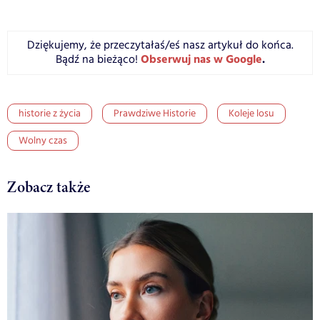
Dziękujemy, że przeczytałaś/eś nasz artykuł do końca.
Obserwuj nas w Google
.
Bądź na bieżąco!
historie z życia
Prawdziwe Historie
Koleje losu
Wolny czas
Zobacz także