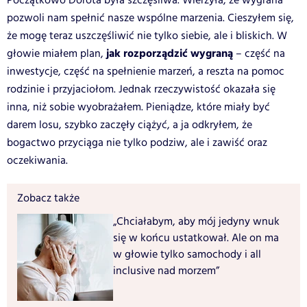
Początkowo Dorota była szczęśliwa. Wierzyła, że wygrana
pozwoli nam spełnić nasze wspólne marzenia. Cieszyłem się,
że mogę teraz uszczęśliwić nie tylko siebie, ale i bliskich. W
jak rozporządzić wygraną
głowie miałem plan,
– część na
inwestycje, część na spełnienie marzeń, a reszta na pomoc
rodzinie i przyjaciołom. Jednak rzeczywistość okazała się
inna, niż sobie wyobrażałem. Pieniądze, które miały być
darem losu, szybko zaczęły ciążyć, a ja odkryłem, że
bogactwo przyciąga nie tylko podziw, ale i zawiść oraz
oczekiwania.
Zobacz także
„Chciałabym, aby mój jedyny wnuk
się w końcu ustatkował. Ale on ma
w głowie tylko samochody i all
inclusive nad morzem”