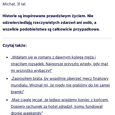
Michał, 31 lat
Historie są inspirowane prawdziwym życiem. Nie
odzwierciedlają rzeczywistych zdarzeń ani osób, a
wszelkie podobieństwa są całkowicie przypadkowe.
Czytaj także:
„Wdałam się w romans z dawnym kolegą męża i
straciłam rozsądek. Najgorsze przyszło wtedy, gdy mąż
mi wszystko wybaczył”
„Zaprosiłem brata, by wspólnie obejrzeć mecz finałowy
mundialu. Wyznał mi, że nigdy nie graliśmy do tej samej
bramki”
„Mąż ciągle jęczał, że ledwo wiążemy koniec z końcem.
Dopiero rachunek za hotel zdradził, komu fundował
drogie weekendy”