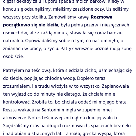
ciężar dekady żalu i uporu spada z moich barków. Kiedy w
końcu się odsunęliśmy, mieliśmy zaszklone oczy. Usiedliśmy
Rozmowa
wszyscy przy stoliku. Zamówiliśmy kawę.
początkowo się nie kleiła
, była pełna przerw i niezręcznych
uśmiechów, ale z każdą minutą stawała się coraz bardziej
naturalna. Opowiadaliśmy sobie o tym, co nas ominęło, o
zmianach w pracy, o życiu. Patryk wreszcie poznał moją żonę
osobiście.
Patrzyłem na teściową, która siedziała cicho, uśmiechając się
do siebie, popijając chłodną wodę. Dopiero teraz
zrozumiałem, ile trudu włożyła w to wszystko. Zaplanowała
ten wyjazd co do minuty nie dlatego, że chciała mnie
kontrolować. Zrobiła to, bo chciała oddać mi mojego brata.
Reszta wakacji na Santorini minęła w zupełnie innej
atmosferze. Notes teściowej zniknął na dnie jej walizki.
Spędzaliśmy czas na długich rozmowach, spacerach bez celu
i nadrabianiu straconych lat. Ta mała, grecka wyspa, która