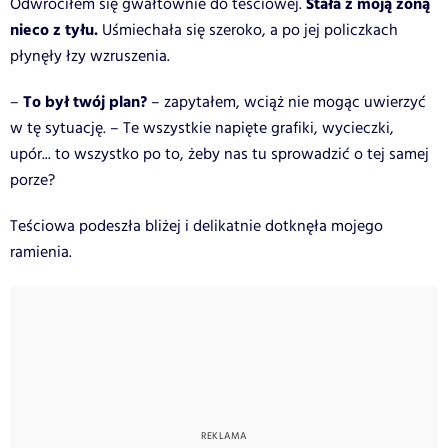
Stała z moją żoną
Odwróciłem się gwałtownie do teściowej.
nieco z tyłu.
Uśmiechała się szeroko, a po jej policzkach
płynęły łzy wzruszenia.
To był twój plan?
–
– zapytałem, wciąż nie mogąc uwierzyć
w tę sytuację. – Te wszystkie napięte grafiki, wycieczki,
upór... to wszystko po to, żeby nas tu sprowadzić o tej samej
porze?
Teściowa podeszła bliżej i delikatnie dotknęła mojego
ramienia.