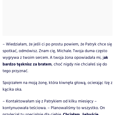
– Wiedziałam, że jeśli ci po prostu powiem, że Patryk chce się
spotkać, odmówisz. Znam cię, Michale. Twoja duma często
ak
wygrywa z twoim sercem. A twoja żona opowiadała mi, j
bardzo tęsknisz za bratem
, choć nigdy nie chciałeś się do
tego przyznać.
Spojrzałem na moją żonę, która kiwnęła głową, ocierając łzę z
kącika oka.
– Kontaktowałam się z Patrykiem od kilku miesięcy –
kontynuowała teściowa. – Planowaliśmy to wszystko. On
Chciałam, żebyście
przyleciał tu specjalnie dla ciebie.