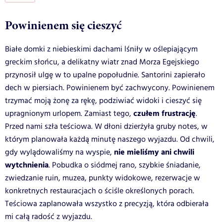
Powinienem się cieszyć
Białe domki z niebieskimi dachami lśniły w oślepiającym
greckim słońcu, a delikatny wiatr znad Morza Egejskiego
przynosił ulgę w to upalne popołudnie. Santorini zapierało
dech w piersiach. Powinienem być zachwycony. Powinienem
trzymać moją żonę za rękę, podziwiać widoki i cieszyć się
czułem frustrację
upragnionym urlopem. Zamiast tego,
.
Przed nami szła teściowa. W dłoni dzierżyła gruby notes, w
którym planowała każdą minutę naszego wyjazdu. Od chwili,
nie mieliśmy ani chwili
gdy wylądowaliśmy na wyspie,
wytchnienia
. Pobudka o siódmej rano, szybkie śniadanie,
zwiedzanie ruin, muzea, punkty widokowe, rezerwacje w
konkretnych restauracjach o ściśle określonych porach.
Teściowa zaplanowała wszystko z precyzją, która odbierała
mi całą radość z wyjazdu.