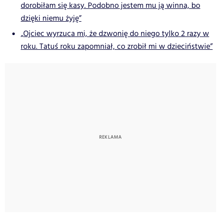
dorobiłam się kasy. Podobno jestem mu ją winna, bo
dzięki niemu żyję”
„Ojciec wyrzuca mi, że dzwonię do niego tylko 2 razy w
roku. Tatuś roku zapomniał, co zrobił mi w dzieciństwie”