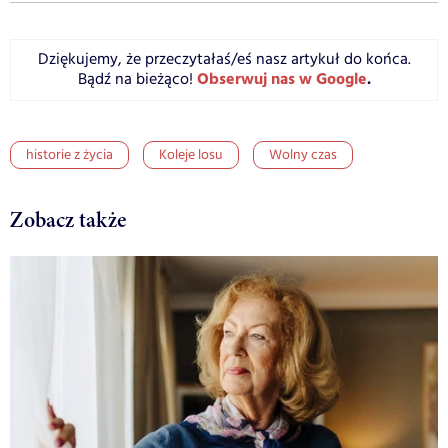
Dziękujemy, że przeczytałaś/eś nasz artykuł do końca.
Obserwuj nas w Google
.
Bądź na bieżąco!
historie z życia
Koleje losu
Wolny czas
Zobacz także