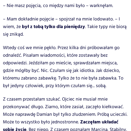
– Nie masz pojęcia, co między nami było – warknęłam.
– Mam dokładnie pojęcie – spojrzał na mnie lodowato. – I
był z tobą tylko dla pieniędzy
wiem, że
. Takie typy nie biorą
się znikąd.
Wtedy coś we mnie pękło. Przez kilka dni próbowałam go
odnaleźć. Pisałam wiadomości, które zostawały bez
odpowiedzi. Jeździłam po mieście, sprawdzałam miejsca,
gdzie mógłby być. Nic. Czułam się jak idiotka. Jak dziecko,
któremu zabrano zabawkę. Tylko że to nie była zabawka. To
był jedyny człowiek, przy którym czułam się... sobą.
Z czasem przestałam szukać. Ojciec nie musiał mnie
przekonywać długo. Ziarno, które zasiał, zaczęło kiełkować.
Może naprawdę Damian był tylko złudzeniem. Próbą ucieczki.
Zaczęłam układać
Może to wszystko było jednostronne.
sobie życie
. Bez niego. Z czasem poznałam Marcina. Stabilny,