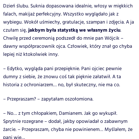
Dzień ślubu. Suknia dopasowana idealnie, włosy w miękkich
falach, makijaż perfekcyjny. Wszystko wyglądało jak z
wybiegu. Wokół uśmiechy, gratulacje, szampan i zdjęcia. A ja
jakbym była statystką we własnym życiu
czułam się,
.
Chwilę przed ceremonią podszedł do mnie pan Wójcik –
dawny współpracownik ojca. Człowiek, który znał go chyba
lepiej niż ktokolwiek inny.
– Edytko, wygląda pani przepięknie. Pani ojciec pewnie
dumny z siebie, że znowu coś tak pięknie załatwił. A ta
historia z ochroniarzem… no, był skuteczny, nie ma co.
– Przepraszam? – zapytałam oszołomiona.
– No… z tym chłopakiem, Damianem. Jak go wykupił.
Sprytnie rozegrane – dodał, jakby opowiadał o zabawnym
żarcie. – Przepraszam, chyba nie powinienem… Myślałem, że
pani wie…