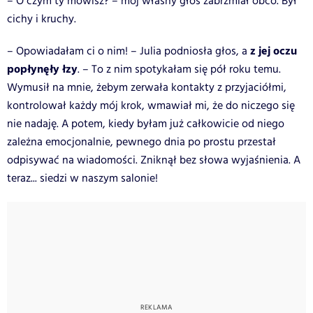
– O czym ty mówisz? – mój własny głos zabrzmiał obco. Był
cichy i kruchy.
z jej oczu
– Opowiadałam ci o nim! – Julia podniosła głos, a
popłynęły łzy
. – To z nim spotykałam się pół roku temu.
Wymusił na mnie, żebym zerwała kontakty z przyjaciółmi,
kontrolował każdy mój krok, wmawiał mi, że do niczego się
nie nadaję. A potem, kiedy byłam już całkowicie od niego
zależna emocjonalnie, pewnego dnia po prostu przestał
odpisywać na wiadomości. Zniknął bez słowa wyjaśnienia. A
teraz... siedzi w naszym salonie!