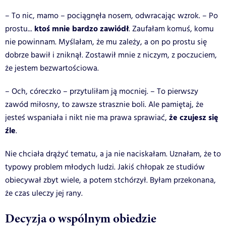
– To nic, mamo – pociągnęła nosem, odwracając wzrok. – Po
ktoś mnie bardzo zawiódł
prostu...
. Zaufałam komuś, komu
nie powinnam. Myślałam, że mu zależy, a on po prostu się
dobrze bawił i zniknął. Zostawił mnie z niczym, z poczuciem,
że jestem bezwartościowa.
– Och, córeczko – przytuliłam ją mocniej. – To pierwszy
zawód miłosny, to zawsze strasznie boli. Ale pamiętaj, że
że czujesz się
jesteś wspaniała i nikt nie ma prawa sprawiać,
źle
.
Nie chciała drążyć tematu, a ja nie naciskałam. Uznałam, że to
typowy problem młodych ludzi. Jakiś chłopak ze studiów
obiecywał zbyt wiele, a potem stchórzył. Byłam przekonana,
że czas uleczy jej rany.
Decyzja o wspólnym obiedzie