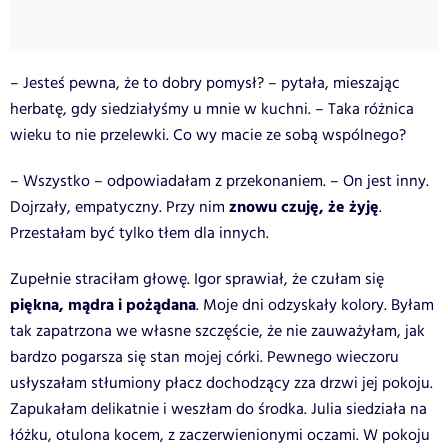
– Jesteś pewna, że to dobry pomysł? – pytała, mieszając
herbatę, gdy siedziałyśmy u mnie w kuchni. – Taka różnica
wieku to nie przelewki. Co wy macie ze sobą wspólnego?
– Wszystko – odpowiadałam z przekonaniem. – On jest inny.
znowu czuję, że żyję
Dojrzały, empatyczny. Przy nim
.
Przestałam być tylko tłem dla innych.
Zupełnie straciłam głowę. Igor sprawiał, że czułam się
piękna, mądra i pożądana
. Moje dni odzyskały kolory. Byłam
tak zapatrzona we własne szczęście, że nie zauważyłam, jak
bardzo pogarsza się stan mojej córki. Pewnego wieczoru
usłyszałam stłumiony płacz dochodzący zza drzwi jej pokoju.
Zapukałam delikatnie i weszłam do środka. Julia siedziała na
łóżku, otulona kocem, z zaczerwienionymi oczami. W pokoju