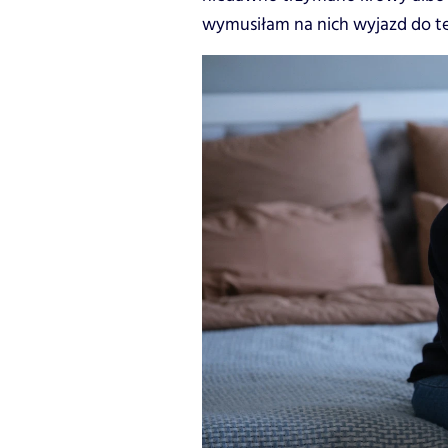
wymusiłam na nich wyjazd do te