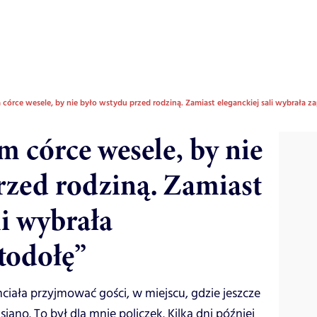
órce wesele, by nie było wstydu przed rodziną. Zamiast eleganckiej sali wybrała z
 córce wesele, by nie
rzed rodziną. Zamiast
li wybrała
todołę”
ciała przyjmować gości, w miejscu, gdzie jeszcze
no. To był dla mnie policzek. Kilka dni później