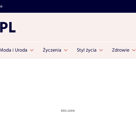
je
Moda i Uroda
Życzenia
Styl życia
Zdrowie