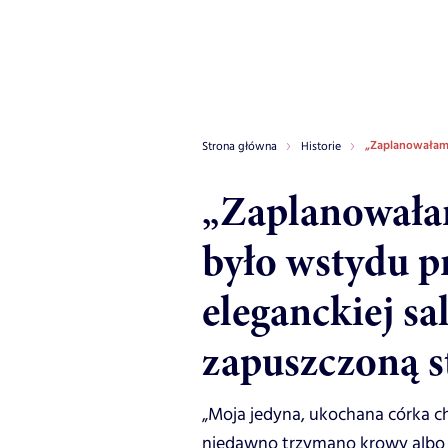
„Zaplanowałam c
Strona główna
Historie
„Zaplanowałam
było wstydu p
eleganckiej sa
zapuszczoną s
„Moja jedyna, ukochana córka ch
niedawno trzymano krowy albo sia