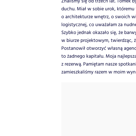
Znaliśmy się od trzech lat. Tomek 
duchu. Miał w sobie urok, któremu 
o architekturze wnętrz, o swoich w
logistycznej, co uważałam za nudn
Szybko jednak okazało się, że bar
w biurze projektowym, twierdząc, ż
Postanowił otworzyć własną agencj
to żadnego kapitału. Moja najlepsz
z rezerwą. Pamiętam nasze spotkani
zamieszkaliśmy razem w moim wy