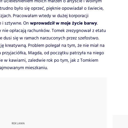
był ucieleśnieniem moich marzeń o artyście i wolnym
trudno było się oprzeć, pięknie opowiadał o świecie,
izjach. Pracowałam wtedy w dużej korporacji
wprowadził w moje życie barwy
e i sztywne. On
.
wy nie opłacają rachunków. Tomek zrezygnował z etatu
e dusi się w ramach narzuconych przez szefostwo.
ę kreatywną. Problem polegał na tym, że nie miał na
a przyjaciółka, Magda, od początku patrzyła na niego
e w kawiarni, zaledwie rok po tym, jak z Tomkiem
najmowanym mieszkaniu.