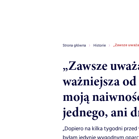
„Zawsze uważała
Strona główna
Historie
„Zawsze uważa
ważniejsza od
moją naiwność
jednego, ani 
„Dopiero na kilka tygodni prze
byłam jedynie wygodnym oparcie