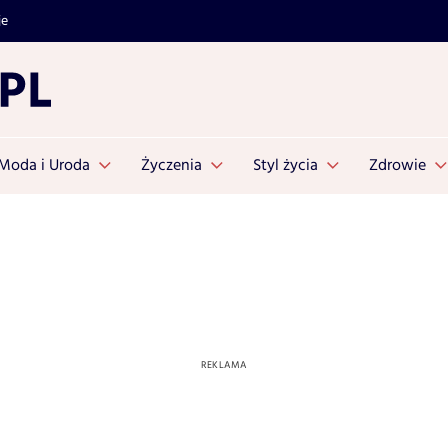
je
Moda i Uroda
Życzenia
Styl życia
Zdrowie