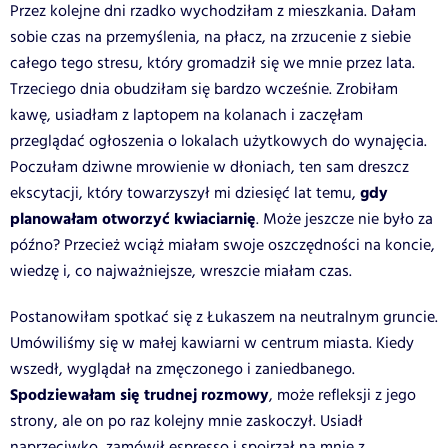
Przez kolejne dni rzadko wychodziłam z mieszkania. Dałam
sobie czas na przemyślenia, na płacz, na zrzucenie z siebie
całego tego stresu, który gromadził się we mnie przez lata.
Trzeciego dnia obudziłam się bardzo wcześnie. Zrobiłam
kawę, usiadłam z laptopem na kolanach i zaczęłam
przeglądać ogłoszenia o lokalach użytkowych do wynajęcia.
Poczułam dziwne mrowienie w dłoniach, ten sam dreszcz
gdy
ekscytacji, który towarzyszył mi dziesięć lat temu,
planowałam otworzyć kwiaciarnię
. Może jeszcze nie było za
późno? Przecież wciąż miałam swoje oszczędności na koncie,
wiedzę i, co najważniejsze, wreszcie miałam czas.
Postanowiłam spotkać się z Łukaszem na neutralnym gruncie.
Umówiliśmy się w małej kawiarni w centrum miasta. Kiedy
wszedł, wyglądał na zmęczonego i zaniedbanego.
Spodziewałam się trudnej rozmowy
, może refleksji z jego
strony, ale on po raz kolejny mnie zaskoczył. Usiadł
naprzeciwko, zamówił espresso i spojrzał na mnie z