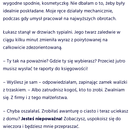
wygodne spodnie, kosmetyczkę. Nie dbałam o to, żeby były
idealnie poskładane. Moje ręce działały mechanicznie,
podczas gdy umysł pracował na najwyższych obrotach.
Łukasz stanął w drzwiach sypialni. Jego twarz zaledwie w
ciągu kilku minut zmieniła wyraz z poirytowanej na
całkowicie zdezorientowaną.
– Ty tak na poważnie? Gdzie ty się wybierasz? Przecież jutro
musisz wysłać te raporty do księgowości!
– Wyślesz je sam – odpowiedziałam, zapinając zamek walizki
z trzaskiem. – Albo zatrudnisz kogoś, kto to zrobi. Zwalniam
się. Z firmy i z tego małżeństwa.
– Chyba oszalałaś. Zrobiłaś awanturę o ciasto i teraz uciekasz
Jesteś niepoważna!
z domu?
Zobaczysz, uspokoisz się do
wieczora i będziesz mnie przepraszać.