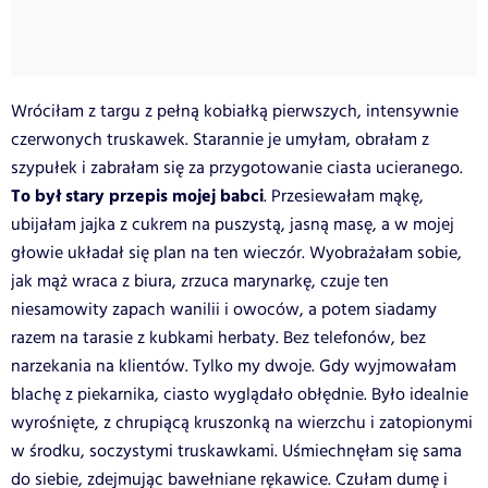
Wróciłam z targu z pełną kobiałką pierwszych, intensywnie
czerwonych truskawek. Starannie je umyłam, obrałam z
szypułek i zabrałam się za przygotowanie ciasta ucieranego.
To był stary przepis mojej babci
. Przesiewałam mąkę,
ubijałam jajka z cukrem na puszystą, jasną masę, a w mojej
głowie układał się plan na ten wieczór. Wyobrażałam sobie,
jak mąż wraca z biura, zrzuca marynarkę, czuje ten
niesamowity zapach wanilii i owoców, a potem siadamy
razem na tarasie z kubkami herbaty. Bez telefonów, bez
narzekania na klientów. Tylko my dwoje. Gdy wyjmowałam
blachę z piekarnika, ciasto wyglądało obłędnie. Było idealnie
wyrośnięte, z chrupiącą kruszonką na wierzchu i zatopionymi
w środku, soczystymi truskawkami. Uśmiechnęłam się sama
do siebie, zdejmując bawełniane rękawice. Czułam dumę i