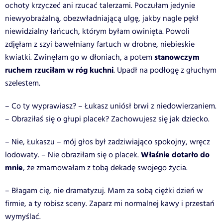
ochoty krzyczeć ani rzucać talerzami. Poczułam jedynie
niewyobrażalną, obezwładniającą ulgę, jakby nagle pękł
niewidzialny łańcuch, którym byłam owinięta. Powoli
zdjęłam z szyi bawełniany fartuch w drobne, niebieskie
stanowczym
kwiatki. Zwinęłam go w dłoniach, a potem
ruchem rzuciłam w róg kuchni
. Upadł na podłogę z głuchym
szelestem.
– Co ty wyprawiasz? – Łukasz uniósł brwi z niedowierzaniem.
– Obraziłaś się o głupi placek? Zachowujesz się jak dziecko.
– Nie, Łukaszu – mój głos był zadziwiająco spokojny, wręcz
Właśnie dotarło do
lodowaty. – Nie obraziłam się o placek.
mnie
, że zmarnowałam z tobą dekadę swojego życia.
– Błagam cię, nie dramatyzuj. Mam za sobą ciężki dzień w
firmie, a ty robisz sceny. Zaparz mi normalnej kawy i przestań
wymyślać.