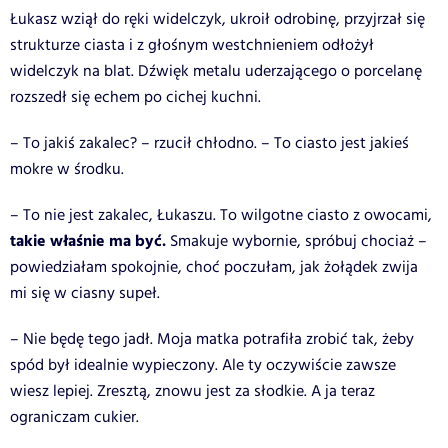
Łukasz wziął do ręki widelczyk, ukroił odrobinę, przyjrzał się
strukturze ciasta i z głośnym westchnieniem odłożył
widelczyk na blat. Dźwięk metalu uderzającego o porcelanę
rozszedł się echem po cichej kuchni.
– To jakiś zakalec? – rzucił chłodno. – To ciasto jest jakieś
mokre w środku.
– To nie jest zakalec, Łukaszu. To wilgotne ciasto z owocami,
takie właśnie ma być.
Smakuje wybornie, spróbuj chociaż –
powiedziałam spokojnie, choć poczułam, jak żołądek zwija
mi się w ciasny supeł.
– Nie będę tego jadł. Moja matka potrafiła zrobić tak, żeby
spód był idealnie wypieczony. Ale ty oczywiście zawsze
wiesz lepiej. Zresztą, znowu jest za słodkie. A ja teraz
ograniczam cukier.