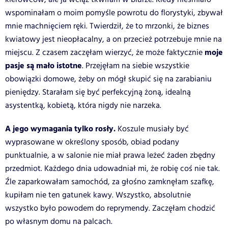
wspominałam o moim pomyśle powrotu do florystyki, zbywał
mnie machnięciem ręki. Twierdził, że to mrzonki, że biznes
kwiatowy jest nieopłacalny, a on przecież potrzebuje mnie na
moje
miejscu. Z czasem zaczęłam wierzyć, że może faktycznie
pasje są mało istotne
. Przejęłam na siebie wszystkie
obowiązki domowe, żeby on mógł skupić się na zarabianiu
pieniędzy. Starałam się być perfekcyjną żoną, idealną
asystentką, kobietą, która nigdy nie narzeka.
A jego wymagania tylko rosły.
Koszule musiały być
wyprasowane w określony sposób, obiad podany
punktualnie, a w salonie nie miał prawa leżeć żaden zbędny
przedmiot. Każdego dnia udowadniał mi, że robię coś nie tak.
Źle zaparkowałam samochód, za głośno zamknęłam szafkę,
kupiłam nie ten gatunek kawy. Wszystko, absolutnie
wszystko było powodem do reprymendy. Zaczęłam chodzić
po własnym domu na palcach.