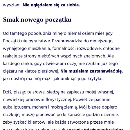
Nie oglądałam się za siebie.
wyszłam.
Smak nowego początku
Od tamtego popołudnia minęło niemal osiem miesięcy.
Początki nie były łatwe. Przeprowadzka do mniejszego,
wynajętego mieszkania, formalności rozwodowe, chłodne
reakcje ze strony niektórych wspólnych znajomych. Ale
każdego ranka, gdy otwierałam oczy, nie czułam już tego
Nie musiałam zastanawiać się
ciężaru na klatce piersiowej.
,
jaki nastrój ma mój mąż i jak uniknąć jego krytyki.
Dziś, pisząc te słowa, siedzę na zapleczu mojej własnej,
niewielkiej pracowni florystycznej. Powietrze pachnie
eukaliptusem, mchem i mokrą ziemią. Mój biznes dopiero
raczkuje, muszę pracować po kilkanaście godzin dziennie,
żeby zyskać klientów, ale każda stworzona przeze mnie
sprawia mi niewyobrażalną
wiązanka i każda dekoracja sali