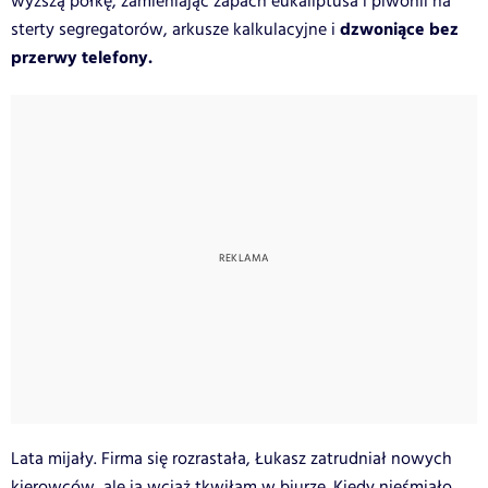
wyższą półkę, zamieniając zapach eukaliptusa i piwonii na
dzwoniące bez
sterty segregatorów, arkusze kalkulacyjne i
przerwy telefony.
Lata mijały. Firma się rozrastała, Łukasz zatrudniał nowych
kierowców, ale ja wciąż tkwiłam w biurze. Kiedy nieśmiało