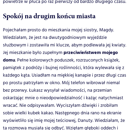
powietrze w płuca po raz pierwszy od bardzo długiego czasu.
Spokój na drugim końcu miasta
Pojechałam prosto do mieszkania mojej siostry, Magdy.
Wiedziałam, że jest na dwutygodniowym wyjeździe
służbowym i zostawiła mi klucze, abym podlewała jej kwiaty.
przeciwieństwem mojego
Jej mieszkanie było zupełnym
domu
. Pełne kolorowych poduszek, rozrzuconych książek,
pamiątek z podróży i bujnej roślinności, która wylewała się z
każdego kąta. Usiadłam na miękkiej kanapie i przez długi czas
po prostu patrzyłam w okno. Mój telefon wibrował niemal
bez przerwy. Łukasz wysyłał wiadomości, na przemian
oskarżając mnie o nieodpowiedzialność i każąc natychmiast
wracać. Nie odpisywałam. Wyciszyłam dźwięki i zrobiłam
sobie wielki kubek kakao. Następnego dnia rano na ekranie
wyświetliło się imię mojej teściowej, Danuty. Wiedziałam, że
ta rozmowa musiała się odbyć. Wzięłam głęboki oddech i