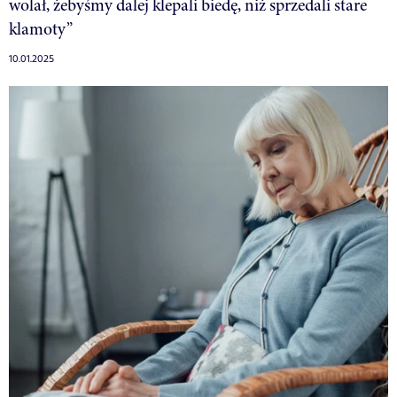
wolał, żebyśmy dalej klepali biedę, niż sprzedali stare
klamoty”
10.01.2025