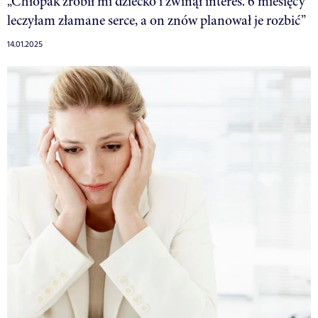
„Chłopak zrobił mi dziecko i zwinął interes. 6 miesięcy
leczyłam złamane serce, a on znów planował je rozbić”
14.01.2025