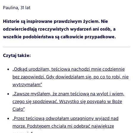
Paulina, 31 lat
Historie są inspirowane prawdziwym życiem. Nie
odzwierciedlają rzeczywistych wydarzeń ani osób, a
wszelkie podobieństwa są całkowicie przypadkowe.
Czytaj także:
„Odkąd urodziłam, teściowa nachodzi mnie codziennie
bez zapowiedzi. Gdy dowiedziałam się, po co to robi, nie
wytrzymałam”
„Zawsze myślałem, że znam teściową na wylot i wiem,
czego się spodziewać. Wszystko się posypało w Boże
Ciało”
„Przez teściową odwołałam upragniony wyjazd nad
morze. Podstępem chciała mi odebrać największe