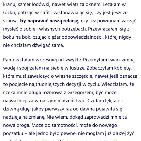
kranu, szmer lodówki, nawet wiatr za oknem. Leżałam w
łóżku, patrząc w sufit i zastanawiając się, czy jest jeszcze
by naprawić naszą relację
szansa,
, czy też powinnam zacząć
myśleć o sobie i własnych potrzebach. Przewracałam się z
boku na bok, czując ciężar odpowiedzialności, której nigdy
nie chciałam dźwigać sama.
Rano wstałam wcześniej niż zwykle. Przemyłam twarz zimną
wodą i spojrzałam na siebie w lustrze. Zobaczyłam kobietę,
która musi zawalczyć o własne szczęście, nawet jeśli oznacza
to podjęcie najtrudniejszych decyzji w życiu. Wiedziałam, że
czeka mnie długa rozmowa z Grzegorzem, być może
najważniejsza w naszym małżeństwie. Czułam lęk, ale i
dziwną ulgę, jakby pierwszy raz od dawna pojawiła się
nadzieja na zmianę. Nie wiem, dokąd zaprowadzi mnie ta
nowa droga. Może do samotności, może do nowego
początku – ale jedno było pewne: nie mogłam już dłużej żyć