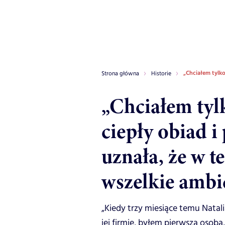
„Chciałem tylko
Strona główna
Historie
„Chciałem ty
ciepły obiad i
uznała, że w t
wszelkie ambi
„Kiedy trzy miesiące temu Nata
jej firmie, byłem pierwszą osobą