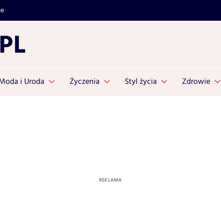
je
Moda i Uroda
Życzenia
Styl życia
Zdrowie