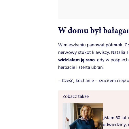
W domu był bałaga
W mieszkaniu panował półmrok. Z s
nerwowy stukot klawiszy. Natalia si
widziałem ją rano
, gdy w pośpiech
herbacie i sterta ubrań.
– Cześć, kochanie – rzuciłem ciepło
Zobacz także
„Mam 60 lat i
odwiedziny, 