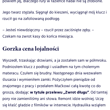
powiem jej, dlaczego rury w łazience nadal nie są zrobione.
Jego twarz stężała. Sięgnął do kieszeni, wyciągnął mój klucz i
rzucił go na zafoliowaną podłogę.
– Jesteś niewdzięczny – rzucił przez zaciśnięte zęby. –
Czekam na zwrot kasy do końca miesiąca.
Gorzka cena lojalności
Wyszedł, trzaskając drzwiami, a ja zostałem sam w półmroku.
Podniosłem klucz z podłogi i usiadłem na tym cholernym
materacu. Czułem się brudny. Następnego dnia wezwałem
ślusarza i wymieniłem zamki. Pożyczyłem pieniądze od
znajomego z pracy i przelałem Maćkowi całą kwotę co do
w tytule przelewu „Zwrot długu”
grosza, dodając
. Od tamtej
pory nie zamieniliśmy ani słowa. Remont idzie wolniej. Uczę
się kłaść gładzie z filmików w internecie. Hydraulika wziąłem