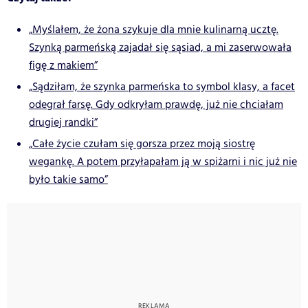
„Myślałem, że żona szykuje dla mnie kulinarną ucztę.
Szynką parmeńską zajadał się sąsiad, a mi zaserwowała
figę z makiem”
„Sądziłam, że szynka parmeńska to symbol klasy, a facet
odegrał farsę. Gdy odkryłam prawdę, już nie chciałam
drugiej randki”
„Całe życie czułam się gorsza przez moją siostrę
wegankę. A potem przyłapałam ją w spiżarni i nic już nie
było takie samo”