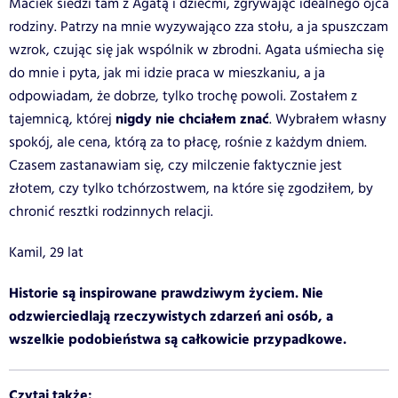
Maciek siedzi tam z Agatą i dziećmi, zgrywając idealnego ojca
rodziny. Patrzy na mnie wyzywająco zza stołu, a ja spuszczam
wzrok, czując się jak wspólnik w zbrodni. Agata uśmiecha się
do mnie i pyta, jak mi idzie praca w mieszkaniu, a ja
odpowiadam, że dobrze, tylko trochę powoli. Zostałem z
nigdy nie chciałem znać
tajemnicą, której
. Wybrałem własny
spokój, ale cena, którą za to płacę, rośnie z każdym dniem.
Czasem zastanawiam się, czy milczenie faktycznie jest
złotem, czy tylko tchórzostwem, na które się zgodziłem, by
chronić resztki rodzinnych relacji.
Kamil, 29 lat
Historie są inspirowane prawdziwym życiem. Nie
odzwierciedlają rzeczywistych zdarzeń ani osób, a
wszelkie podobieństwa są całkowicie przypadkowe.
Czytaj także: