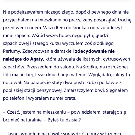
Nie podejrzewałem niczego złego, dopóki pewnego dnia nie
przyjechałem na mieszkanie po pracy, żeby posprzątać trochę
przed weekendem. Wszedłem do środka i od razu uderzył
mnie zapach. Wśród wszechobecnego pyłu, gładzi
szpachlowej i starego kurzu wyczułem coś słodkiego.
zdecydowanie nie
Perfumy. Zdecydowanie damskie i
należące do Agaty
, która używała delikatnych, cytrusowych
zapachów. Przeszedłem do salonu. Na środku, na rozłożonej
folii malarskiej, leżał dmuchany materac. Wyglądało, jakby tu
nocował. Na parapecie stały dwa puste kubki po kawie z
pobliskiej stacji benzynowej. Zmarszczyłem brwi. Sięgnąłem
po telefon i wybrałem numer brata.
– Cześć, jestem na mieszkaniu – powiedziałem, starając się
brzmieć naturalnie. – Byłeś tu dzisiaj?
– Jasne, wpadłem na chwilę sprawdzić te rury w łazience –