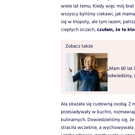
wiele lat temu. Kiedy więc mój br
wszyscy byliśmy ciekawi, jak mama 
się w kłopoty, ale tym razem, patrz
czułam, że to kt
ciepłych oczach,
Zobacz także
„Mam 60 lat i
odwiedziny, 
Ala okazała się cudowną osobą. Z m
przesiadywały w kuchni, rozmawiają
kulinarnych. Dowiedzieliśmy się, że
straciła wcześnie, a wychowywała j