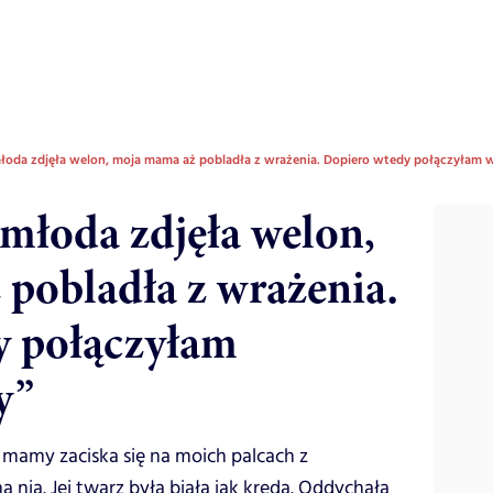
łoda zdjęła welon, moja mama aż pobladła z wrażenia. Dopiero wtedy połączyłam w
młoda zdjęła welon,
pobladła z wrażenia.
y połączyłam
y”
 mamy zaciska się na moich palcach z
a nią. Jej twarz była biała jak kreda. Oddychała