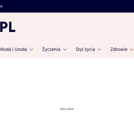
je
Moda i Uroda
Życzenia
Styl życia
Zdrowie