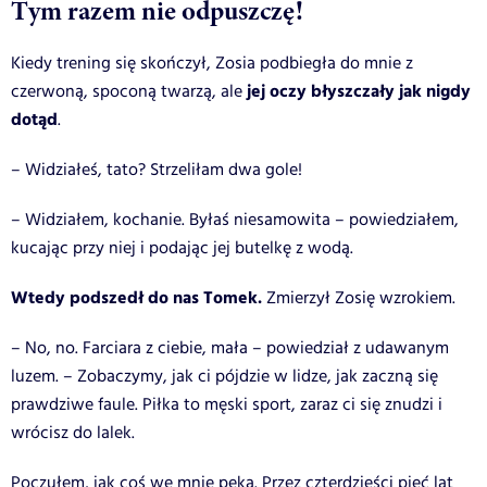
Tym razem nie odpuszczę!
Kiedy trening się skończył, Zosia podbiegła do mnie z
jej oczy błyszczały jak nigdy
czerwoną, spoconą twarzą, ale
dotąd
.
– Widziałeś, tato? Strzeliłam dwa gole!
– Widziałem, kochanie. Byłaś niesamowita – powiedziałem,
kucając przy niej i podając jej butelkę z wodą.
Wtedy podszedł do nas Tomek.
Zmierzył Zosię wzrokiem.
– No, no. Farciara z ciebie, mała – powiedział z udawanym
luzem. – Zobaczymy, jak ci pójdzie w lidze, jak zaczną się
prawdziwe faule. Piłka to męski sport, zaraz ci się znudzi i
wrócisz do lalek.
Poczułem, jak coś we mnie pęka. Przez czterdzieści pięć lat