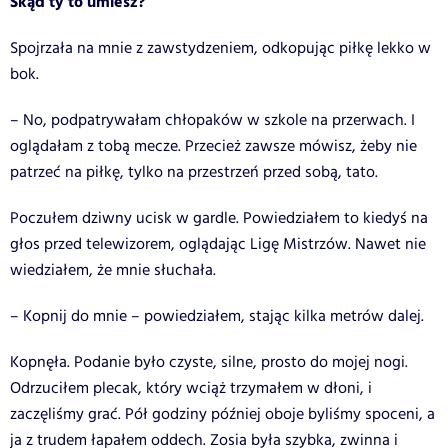
Skąd ty to umiesz?
Spojrzała na mnie z zawstydzeniem, odkopując piłkę lekko w
bok.
– No, podpatrywałam chłopaków w szkole na przerwach. I
oglądałam z tobą mecze. Przecież zawsze mówisz, żeby nie
patrzeć na piłkę, tylko na przestrzeń przed sobą, tato.
Poczułem dziwny ucisk w gardle. Powiedziałem to kiedyś na
głos przed telewizorem, oglądając Ligę Mistrzów. Nawet nie
wiedziałem, że mnie słuchała.
– Kopnij do mnie – powiedziałem, stając kilka metrów dalej.
Kopnęła. Podanie było czyste, silne, prosto do mojej nogi.
Odrzuciłem plecak, który wciąż trzymałem w dłoni, i
zaczęliśmy grać. Pół godziny później oboje byliśmy spoceni, a
ja z trudem łapałem oddech. Zosia była szybka, zwinna i