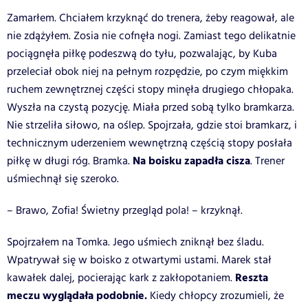
Zamarłem. Chciałem krzyknąć do trenera, żeby reagował, ale
nie zdążyłem. Zosia nie cofnęła nogi. Zamiast tego delikatnie
pociągnęła piłkę podeszwą do tyłu, pozwalając, by Kuba
przeleciał obok niej na pełnym rozpędzie, po czym miękkim
ruchem zewnętrznej części stopy minęła drugiego chłopaka.
Wyszła na czystą pozycję. Miała przed sobą tylko bramkarza.
Nie strzeliła siłowo, na oślep. Spojrzała, gdzie stoi bramkarz, i
technicznym uderzeniem wewnętrzną częścią stopy posłała
Na boisku zapadła cisza
piłkę w długi róg. Bramka.
. Trener
uśmiechnął się szeroko.
– Brawo, Zofia! Świetny przegląd pola! – krzyknął.
Spojrzałem na Tomka. Jego uśmiech zniknął bez śladu.
Wpatrywał się w boisko z otwartymi ustami. Marek stał
Reszta
kawałek dalej, pocierając kark z zakłopotaniem.
meczu wyglądała podobnie.
Kiedy chłopcy zrozumieli, że