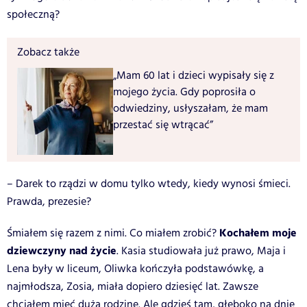
społeczną?
Zobacz także
„Mam 60 lat i dzieci wypisały się z
mojego życia. Gdy poprosiła o
odwiedziny, usłyszałam, że mam
przestać się wtrącać”
– Darek to rządzi w domu tylko wtedy, kiedy wynosi śmieci.
Prawda, prezesie?
Kochałem moje
Śmiałem się razem z nimi. Co miałem zrobić?
dziewczyny nad życie
. Kasia studiowała już prawo, Maja i
Lena były w liceum, Oliwka kończyła podstawówkę, a
najmłodsza, Zosia, miała dopiero dziesięć lat. Zawsze
chciałem mieć dużą rodzinę. Ale gdzieś tam, głęboko na dnie