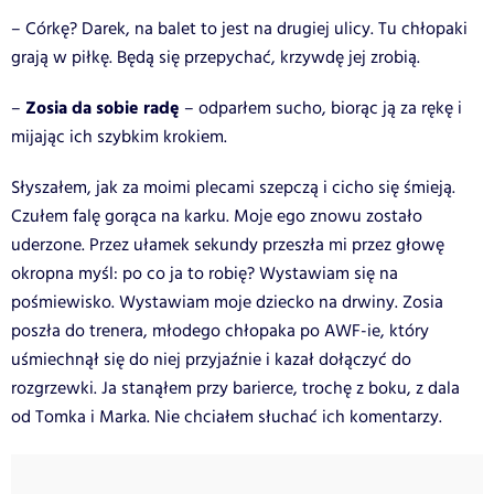
– Córkę? Darek, na balet to jest na drugiej ulicy. Tu chłopaki
grają w piłkę. Będą się przepychać, krzywdę jej zrobią.
Zosia da sobie radę
–
– odparłem sucho, biorąc ją za rękę i
mijając ich szybkim krokiem.
Słyszałem, jak za moimi plecami szepczą i cicho się śmieją.
Czułem falę gorąca na karku. Moje ego znowu zostało
uderzone. Przez ułamek sekundy przeszła mi przez głowę
okropna myśl: po co ja to robię? Wystawiam się na
pośmiewisko. Wystawiam moje dziecko na drwiny. Zosia
poszła do trenera, młodego chłopaka po AWF-ie, który
uśmiechnął się do niej przyjaźnie i kazał dołączyć do
rozgrzewki. Ja stanąłem przy barierce, trochę z boku, z dala
od Tomka i Marka. Nie chciałem słuchać ich komentarzy.