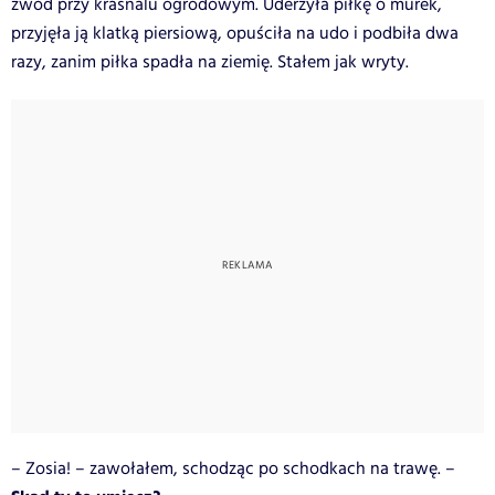
zwód przy krasnalu ogrodowym. Uderzyła piłkę o murek,
przyjęła ją klatką piersiową, opuściła na udo i podbiła dwa
razy, zanim piłka spadła na ziemię. Stałem jak wryty.
– Zosia! – zawołałem, schodząc po schodkach na trawę. –