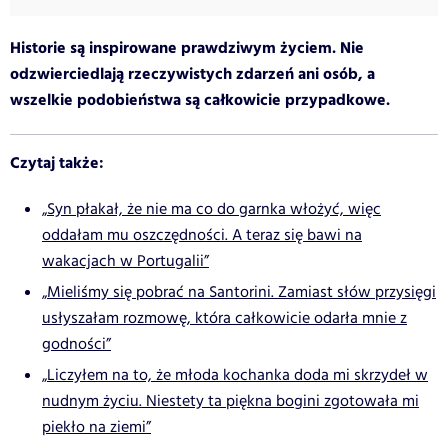
Historie są inspirowane prawdziwym życiem. Nie
odzwierciedlają rzeczywistych zdarzeń ani osób, a
wszelkie podobieństwa są całkowicie przypadkowe.
Czytaj także:
„Syn płakał, że nie ma co do garnka włożyć, więc
oddałam mu oszczędności. A teraz się bawi na
wakacjach w Portugalii”
„Mieliśmy się pobrać na Santorini. Zamiast słów przysięgi
usłyszałam rozmowę, która całkowicie odarła mnie z
godności”
„Liczyłem na to, że młoda kochanka doda mi skrzydeł w
nudnym życiu. Niestety ta piękna bogini zgotowała mi
piekło na ziemi”