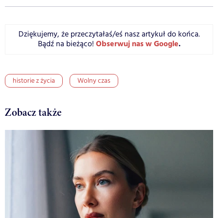
Dziękujemy, że przeczytałaś/eś nasz artykuł do końca.
Obserwuj nas w Google
.
Bądź na bieżąco!
historie z życia
Wolny czas
Zobacz także