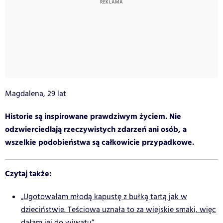
Magdalena, 29 lat
Historie są inspirowane prawdziwym życiem. Nie
odzwierciedlają rzeczywistych zdarzeń ani osób, a
wszelkie podobieństwa są całkowicie przypadkowe.
Czytaj także:
„Ugotowałam młodą kapustę z bułką tartą jak w
dzieciństwie. Teściowa uznała to za wiejskie smaki, więc
dałam jej do wiwatu”