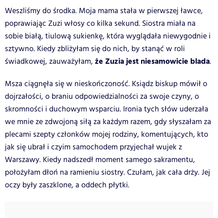
Weszliśmy do środka. Moja mama stała w pierwszej ławce,
poprawiając Zuzi włosy co kilka sekund. Siostra miała na
sobie białą, tiulową sukienkę, która wyglądała niewygodnie i
sztywno. Kiedy zbliżyłam się do nich, by stanąć w roli
że Zuzia jest niesamowicie blada
świadkowej, zauważyłam,
.
Msza ciągnęła się w nieskończoność. Ksiądz biskup mówił o
dojrzałości, o braniu odpowiedzialności za swoje czyny, o
skromności i duchowym wsparciu. Ironia tych słów uderzała
we mnie ze zdwojoną siłą za każdym razem, gdy słyszałam za
plecami szepty członków mojej rodziny, komentujących, kto
jak się ubrał i czyim samochodem przyjechał wujek z
Warszawy. Kiedy nadszedł moment samego sakramentu,
położyłam dłoń na ramieniu siostry. Czułam, jak cała drży. Jej
oczy były zaszklone, a oddech płytki.