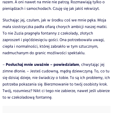
razem. A oni nawet na mnie nie patrzą. Rozmawiają tylko o
pieniądzach i samochodach. Czuję się jak jakiś rekwizyt.
Słuchając jej, czułam, jak w środku coś we mnie pęka. Moja
mała siostrzyczka padła ofiarą chorych ambicji naszej matki.
To nie Zuzia pragnęła fontanny z czekolady, złotych
zaproszeń i pięćdziesięciu gości. Ona potrzebowała uwagi,
ciepła i normalności, której zabrakło w tym sztucznym,
nadmuchanym do granic możliwości spektaklu.
Posłuchaj mnie uważnie – powiedziałam
–
, chwytając jej
zimne dłonie. – Jesteś cudowną, mądrą dziewczyną. To, co tu
się dzisiaj dzieje, nie świadczy o tobie. To są ich problemy, ich
potrzeba pokazania się. Bierzmowanie to twój osobisty krok.
Twój, rozumiesz? Nikt ci tego nie zabierze, nawet jeśli ubierze
to w czekoladową fontannę.