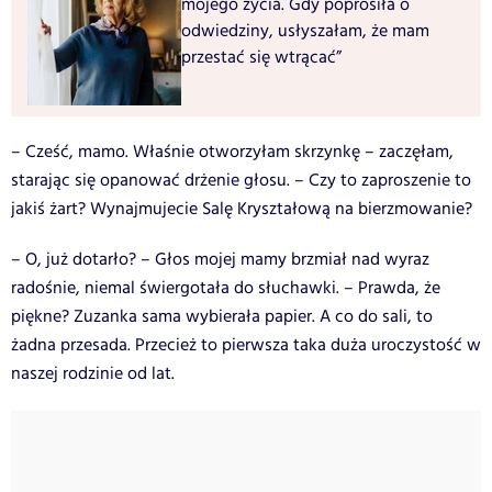
mojego życia. Gdy poprosiła o
odwiedziny, usłyszałam, że mam
przestać się wtrącać”
– Cześć, mamo. Właśnie otworzyłam skrzynkę – zaczęłam,
starając się opanować drżenie głosu. – Czy to zaproszenie to
jakiś żart? Wynajmujecie Salę Kryształową na bierzmowanie?
– O, już dotarło? – Głos mojej mamy brzmiał nad wyraz
radośnie, niemal świergotała do słuchawki. – Prawda, że
piękne? Zuzanka sama wybierała papier. A co do sali, to
żadna przesada. Przecież to pierwsza taka duża uroczystość w
naszej rodzinie od lat.