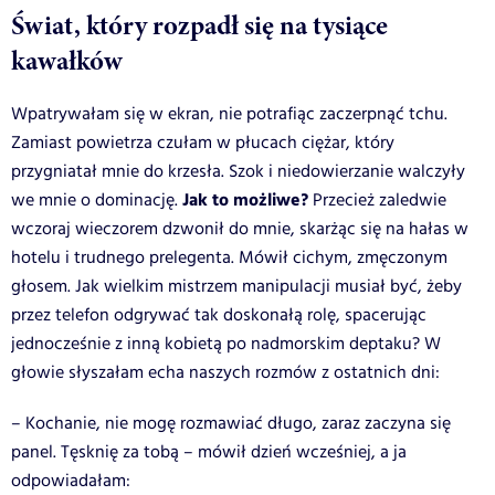
Świat, który rozpadł się na tysiące
kawałków
Wpatrywałam się w ekran, nie potrafiąc zaczerpnąć tchu.
Zamiast powietrza czułam w płucach ciężar, który
przygniatał mnie do krzesła. Szok i niedowierzanie walczyły
Jak to możliwe?
we mnie o dominację.
Przecież zaledwie
wczoraj wieczorem dzwonił do mnie, skarżąc się na hałas w
hotelu i trudnego prelegenta. Mówił cichym, zmęczonym
głosem. Jak wielkim mistrzem manipulacji musiał być, żeby
przez telefon odgrywać tak doskonałą rolę, spacerując
jednocześnie z inną kobietą po nadmorskim deptaku? W
głowie słyszałam echa naszych rozmów z ostatnich dni:
– Kochanie, nie mogę rozmawiać długo, zaraz zaczyna się
panel. Tęsknię za tobą – mówił dzień wcześniej, a ja
odpowiadałam: