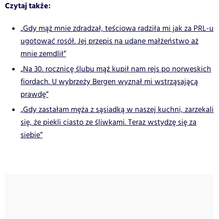
Czytaj także:
„Gdy mąż mnie zdradzał, teściowa radziła mi jak za PRL-u
ugotować rosół. Jej przepis na udane małżeństwo aż
mnie zemdlił”
„Na 30. rocznicę ślubu mąż kupił nam rejs po norweskich
fiordach. U wybrzeży Bergen wyznał mi wstrząsającą
prawdę”
„Gdy zastałam męża z sąsiadką w naszej kuchni, zarzekali
się, że piekli ciasto ze śliwkami. Teraz wstydzę się za
siebie”