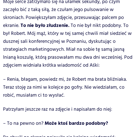
Moje serce zatrzymało się na ułamek sekundy, po czym
zaczęło bić z taką siłą, że czułam jego pulsowanie w
skroniach. Powiększyłam zdjęcie, przesuwając palcem po
To nie było złudzenie.
ekranie.
To nie był nikt podobny. To
był Robert. Mój mąż, który w tej samej chwili miał siedzieć w
dusznej sali konferencyjnej w Poznaniu, dyskutując o
strategiach marketingowych. Miał na sobie tę samą jasną
lnianą koszulę, którą prasowałam mu dwa dni wcześniej. Pod
zdjęciem widniała krótka wiadomość od Aśki:
– Renia, błagam, powiedz mi, że Robert ma brata bliźniaka.
Teraz stoję za nimi w kolejce po gofry. Nie wiedziałam, co
robić, musiałam ci to wysłać.
Patrzyłam jeszcze raz na zdjęcie i napisałam do niej:
Może ktoś bardzo podobny?
– To na pewno on?