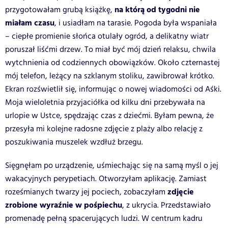
na którą od tygodni nie
przygotowałam grubą książkę,
miałam czasu
, i usiadłam na tarasie. Pogoda była wspaniała
– ciepłe promienie słońca otulały ogród, a delikatny wiatr
poruszał liśćmi drzew. To miał być mój dzień relaksu, chwila
wytchnienia od codziennych obowiązków. Około czternastej
mój telefon, leżący na szklanym stoliku, zawibrował krótko.
Ekran rozświetlił się, informując o nowej wiadomości od Aśki.
Moja wieloletnia przyjaciółka od kilku dni przebywała na
urlopie w Ustce, spędzając czas z dziećmi. Byłam pewna, że
przesyła mi kolejne radosne zdjęcie z plaży albo relację z
poszukiwania muszelek wzdłuż brzegu.
Sięgnęłam po urządzenie, uśmiechając się na samą myśl o jej
wakacyjnych perypetiach. Otworzyłam aplikację. Zamiast
zdjęcie
roześmianych twarzy jej pociech, zobaczyłam
zrobione wyraźnie w pośpiechu
, z ukrycia. Przedstawiało
promenadę pełną spacerujących ludzi. W centrum kadru