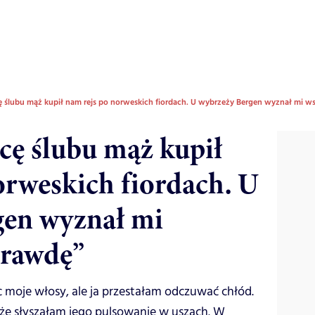
cę ślubu mąż kupił nam rejs po norweskich fiordach. U wybrzeży Bergen wyznał mi w
cę ślubu mąż kupił
orweskich fiordach. U
gen wyznał mi
prawdę”
iąc moje włosy, ale ja przestałam odczuwać chłód.
 że słyszałam jego pulsowanie w uszach. W