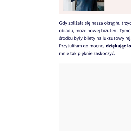
Gdy zbliżała się nasza okrągła, trz
obiadu, może nowej biżuterii. Tym
środku były bilety na luksusowy re
dziękując l
Przytuliłam go mocno,
mnie tak pięknie zaskoczyć.