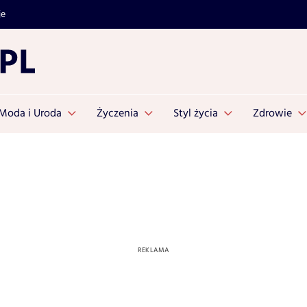
je
Moda i Uroda
Życzenia
Styl życia
Zdrowie