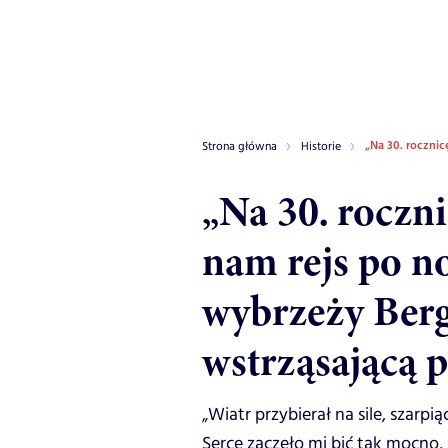
„Na 30. roczni
Strona główna
Historie
„Na 30. roczni
nam rejs po n
wybrzeży Ber
wstrząsającą 
„Wiatr przybierał na sile, szarp
Serce zaczęło mi bić tak mocno,