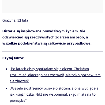
Grażyna, 52 lata
Historie są inspirowane prawdziwym życiem. Nie
odzwierciedlają rzeczywistych zdarzeń ani osób, a
wszelkie podobieństwa są całkowicie przypadkowe.
Czytaj także:
„Po latach ciszy spotkałam się z ojcem. Chciałam
zrozumieć, dlaczego nas zostawił, ale tylko pozbawiłam
się złudzeń”
„Wesele siostrzenicy ociekało złotem, a ona wyglądała
jak księżniczka. Nikt nie wspominał, skąd miała na to
pieniądze”