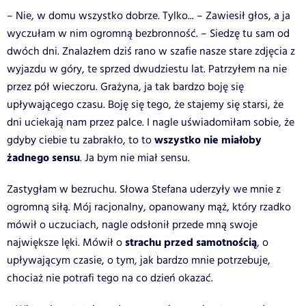
– Nie, w domu wszystko dobrze. Tylko... – Zawiesił głos, a ja
wyczułam w nim ogromną bezbronność. – Siedzę tu sam od
dwóch dni. Znalazłem dziś rano w szafie nasze stare zdjęcia z
wyjazdu w góry, te sprzed dwudziestu lat. Patrzyłem na nie
przez pół wieczoru. Grażyna, ja tak bardzo boję się
upływającego czasu. Boję się tego, że stajemy się starsi, że
dni uciekają nam przez palce. I nagle uświadomiłam sobie, że
wszystko nie miałoby
gdyby ciebie tu zabrakło, to to
żadnego sensu
. Ja bym nie miał sensu.
Zastygłam w bezruchu. Słowa Stefana uderzyły we mnie z
ogromną siłą. Mój racjonalny, opanowany mąż, który rzadko
mówił o uczuciach, nagle odsłonił przede mną swoje
strachu przed samotnością
największe lęki. Mówił o
, o
upływającym czasie, o tym, jak bardzo mnie potrzebuje,
chociaż nie potrafi tego na co dzień okazać.