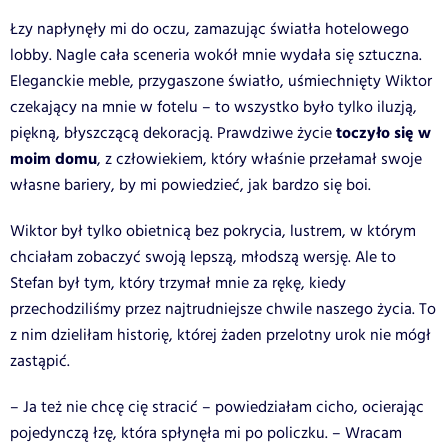
Łzy napłynęły mi do oczu, zamazując światła hotelowego
lobby. Nagle cała sceneria wokół mnie wydała się sztuczna.
Eleganckie meble, przygaszone światło, uśmiechnięty Wiktor
czekający na mnie w fotelu – to wszystko było tylko iluzją,
toczyło się w
piękną, błyszczącą dekoracją. Prawdziwe życie
moim domu
, z człowiekiem, który właśnie przełamał swoje
własne bariery, by mi powiedzieć, jak bardzo się boi.
Wiktor był tylko obietnicą bez pokrycia, lustrem, w którym
chciałam zobaczyć swoją lepszą, młodszą wersję. Ale to
Stefan był tym, który trzymał mnie za rękę, kiedy
przechodziliśmy przez najtrudniejsze chwile naszego życia. To
z nim dzieliłam historię, której żaden przelotny urok nie mógł
zastąpić.
– Ja też nie chcę cię stracić – powiedziałam cicho, ocierając
pojedynczą łzę, która spłynęła mi po policzku. – Wracam