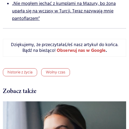
„Nie mogłem jechać z kumplami na Mazury, bo żona
uparła się na wczasy w Turcji. Teraz nazywają mnie
pantoflarzem”
Dziękujemy, że przeczytałaś/eś nasz artykuł do końca.
Obserwuj nas w Google
.
Bądź na bieżąco!
historie z życia
Wolny czas
Zobacz także