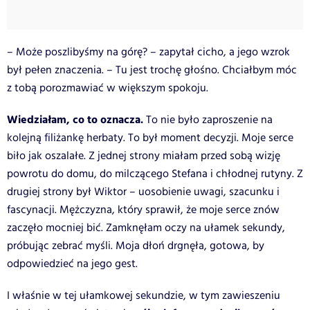
– Może poszlibyśmy na górę? – zapytał cicho, a jego wzrok
był pełen znaczenia. – Tu jest trochę głośno. Chciałbym móc
z tobą porozmawiać w większym spokoju.
Wiedziałam, co to oznacza.
To nie było zaproszenie na
kolejną filiżankę herbaty. To był moment decyzji. Moje serce
biło jak oszalałe. Z jednej strony miałam przed sobą wizję
powrotu do domu, do milczącego Stefana i chłodnej rutyny. Z
drugiej strony był Wiktor – uosobienie uwagi, szacunku i
fascynacji. Mężczyzna, który sprawił, że moje serce znów
zaczęło mocniej bić. Zamknęłam oczy na ułamek sekundy,
próbując zebrać myśli. Moja dłoń drgnęła, gotowa, by
odpowiedzieć na jego gest.
I właśnie w tej ułamkowej sekundzie, w tym zawieszeniu