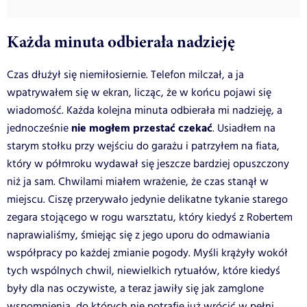
Każda minuta odbierała nadzieję
Czas dłużył się niemiłosiernie. Telefon milczał, a ja
wpatrywałem się w ekran, licząc, że w końcu pojawi się
wiadomość. Każda kolejna minuta odbierała mi nadzieję, a
nie mogłem przestać czekać
jednocześnie
. Usiadłem na
starym stołku przy wejściu do garażu i patrzyłem na fiata,
który w półmroku wydawał się jeszcze bardziej opuszczony
niż ja sam. Chwilami miałem wrażenie, że czas stanął w
miejscu. Ciszę przerywało jedynie delikatne tykanie starego
zegara stojącego w rogu warsztatu, który kiedyś z Robertem
naprawialiśmy, śmiejąc się z jego uporu do odmawiania
współpracy po każdej zmianie pogody. Myśli krążyły wokół
tych wspólnych chwil, niewielkich rytuałów, które kiedyś
były dla nas oczywiste, a teraz jawiły się jak zamglone
wspomnienia, do których nie potrafię już wrócić w pełni.