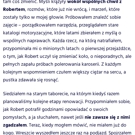
wokół wspólnych chwil z
tam coś zmienić. Myśli krążyły
Robertem
, rozmów, które już nie wrócą, i marzeń, które
zostały tylko w mojej głowie. Próbowałem znaleźć sobie
zajęcie – porządkowałem narzędzia, przeglądałem stare
katalogi motoryzacyjne, które latami zbierałem z myślą o
wspólnych naprawach. Każda rzecz, na którą natrafiałem,
przypominała mi o minionych latach: o pierwszej przejażdżce,
o tym, jak Robert uczył się zmieniać koło, o nieporadnych, ale
pełnych zapału próbach polerowania karoserii. Z każdym
kolejnym wspomnieniem czułem większy ciężar na sercu, a
pustka zdawała się rosnąć.
Siedziałem na starym taborecie, na którym kiedyś razem
planowaliśmy kolejne etapy renowacji. Przypomniałem sobie,
jak Robert potrafił godzinami opowiadać o swoich
nie zawsze się z nimi
pomysłach, a ja słuchałem, nawet jeśli
zgadzałem
. Teraz, kiedy mogłem mówić, nie miałem już do
kogo. Wreszcie wyszedłem jeszcze raz na podjazd. Spojrzałem