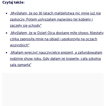
Czytaj także:
„Myślałam, że po 30 latach małżeństwa nic mnie już nie
zaskoczy. Potem usłyszałam nazwisko tej kobiety i
zaczęły się schody”
„Myślałem, że w Dzień Ojca dostanę miłe słowo. Niestety
córka zaprosiła mnie na obiad i upokorzyła na oczach
wszystkich”
„Miałam wręczyć nauczycielce prezent, a zafundowałam
rodzinie show roku. Gdy dałam jej kopertę, cała szkolna
sala zamarła”