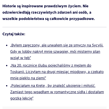
Historie są inspirowane prawdziwym życiem. Nie
odzwierciedlają rzeczywistych zdarzeń ani osób, a
wszelkie podobieństwa są całkowicie przypadkowe.
Czytaj także:
„Byłem zaręczony, ale urwałem się ze smyczy na Sycylii.
Gdy w lobby nakrył mnie szwagier, mój misterny plan
wziął w łeb”
„Na 20. rocznicę ślubu pojechaliśmy z mężem do
Toskanii. Liczyłam na drugi miesiąc miodowy, a czekało
mnie piekło na ziemi”
„Poleciałam na Kretę , by znaleźć ukojenie i miłość.
Zamiast tego wpadłam w romantyczne sidła i dostałam
gorzką lekcję”