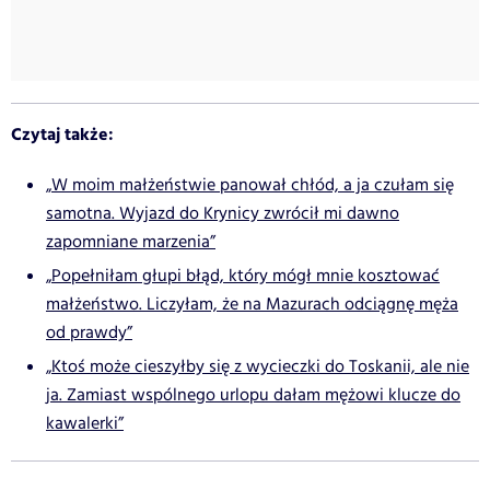
Czytaj także:
„W moim małżeństwie panował chłód, a ja czułam się
samotna. Wyjazd do Krynicy zwrócił mi dawno
zapomniane marzenia”
„Popełniłam głupi błąd, który mógł mnie kosztować
małżeństwo. Liczyłam, że na Mazurach odciągnę męża
od prawdy”
„Ktoś może cieszyłby się z wycieczki do Toskanii, ale nie
ja. Zamiast wspólnego urlopu dałam mężowi klucze do
kawalerki”