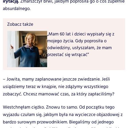
irytacją.
Zmarszczył brwi, jakbym poprosiła go o coś zupełnie
absurdalnego.
Zobacz także
„Mam 60 lat i dzieci wypisały się z
mojego życia. Gdy poprosiła o
odwiedziny, usłyszałam, że mam
przestać się wtrącać”
– Jowita, mamy zaplanowane jeszcze zwiedzanie. Jeśli
usiądziemy teraz w knajpie, nie zdążymy wszystkiego
zobaczyć. Chcesz marnować czas, za który zapłaciliśmy?
Westchnęłam ciężko. Znowu to samo. Od początku tego
wyjazdu czułam się, jakbym była na wycieczce objazdowej z
bardzo surowym przewodnikiem. Biegaliśmy od jednego