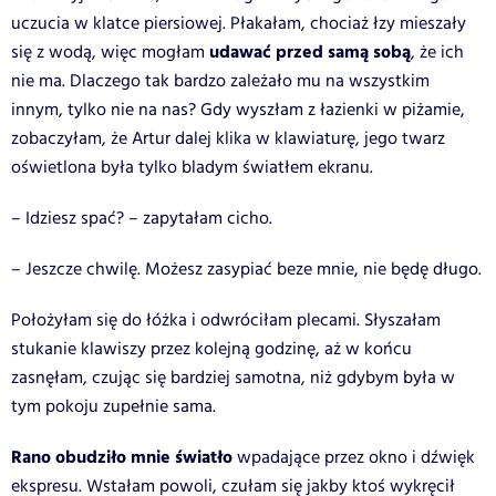
uczucia w klatce piersiowej. Płakałam, chociaż łzy mieszały
udawać przed samą sobą
się z wodą, więc mogłam
, że ich
nie ma. Dlaczego tak bardzo zależało mu na wszystkim
innym, tylko nie na nas? Gdy wyszłam z łazienki w piżamie,
zobaczyłam, że Artur dalej klika w klawiaturę, jego twarz
oświetlona była tylko bladym światłem ekranu.
– Idziesz spać? – zapytałam cicho.
– Jeszcze chwilę. Możesz zasypiać beze mnie, nie będę długo.
Położyłam się do łóżka i odwróciłam plecami. Słyszałam
stukanie klawiszy przez kolejną godzinę, aż w końcu
zasnęłam, czując się bardziej samotna, niż gdybym była w
tym pokoju zupełnie sama.
Rano obudziło mnie światło
wpadające przez okno i dźwięk
ekspresu. Wstałam powoli, czułam się jakby ktoś wykręcił