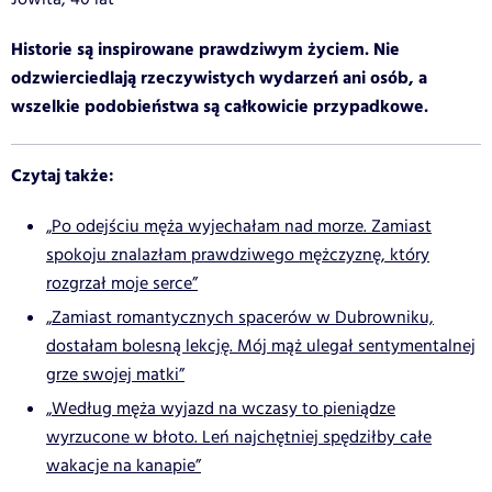
Historie są inspirowane prawdziwym życiem. Nie
odzwierciedlają rzeczywistych wydarzeń ani osób, a
wszelkie podobieństwa są całkowicie przypadkowe.
Czytaj także:
„Po odejściu męża wyjechałam nad morze. Zamiast
spokoju znalazłam prawdziwego mężczyznę, który
rozgrzał moje serce”
„Zamiast romantycznych spacerów w Dubrowniku,
dostałam bolesną lekcję. Mój mąż ulegał sentymentalnej
grze swojej matki”
„Według męża wyjazd na wczasy to pieniądze
wyrzucone w błoto. Leń najchętniej spędziłby całe
wakacje na kanapie”