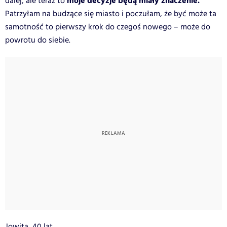
moje decyzje będą miały znaczenie.
dalej, ale teraz to
Patrzyłam na budzące się miasto i poczułam, że być może ta
samotność to pierwszy krok do czegoś nowego – może do
powrotu do siebie.
Jowita, 40 lat