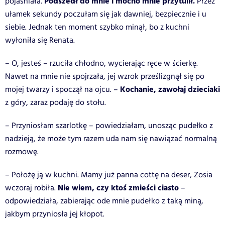
Podszedł do mnie i mocno mnie przytulił.
pojaśniała.
Przez
ułamek sekundy poczułam się jak dawniej, bezpiecznie i u
siebie. Jednak ten moment szybko minął, bo z kuchni
wyłoniła się Renata.
– O, jesteś – rzuciła chłodno, wycierając ręce w ścierkę.
Nawet na mnie nie spojrzała, jej wzrok prześlizgnął się po
Kochanie, zawołaj dzieciaki
mojej twarzy i spoczął na ojcu. –
z góry, zaraz podaję do stołu.
– Przyniosłam szarlotkę – powiedziałam, unosząc pudełko z
nadzieją, że może tym razem uda nam się nawiązać normalną
rozmowę.
– Położę ją w kuchni. Mamy już panna cottę na deser, Zosia
Nie wiem, czy ktoś zmieści ciasto
wczoraj robiła.
–
odpowiedziała, zabierając ode mnie pudełko z taką miną,
jakbym przyniosła jej kłopot.