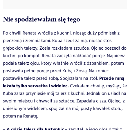
Nie spodziewałam się tego
Po chwili Renata wróciła z kuchni, niosąc duży półmisek z
pieczenią i ziemniakami. Kuba szedł za nią, niosąc stos
głębokich talerzy. Zosia rozkładała sztućce. Ojciec poszedł do
kuchni po kompot. Renata zaczęła nakładać porcje. Najpierw
podała talerz ojcu, który właśnie wrócił z dzbankiem, potem
postawiła pełne porcje przed Kubą i Zosią. Na koniec
Przede mną
postawiła talerz przed sobą. Spojrzałam na stół.
leżała tylko serwetka i widelec.
Czekałam chwilę, myśląc, że
Kuba zaraz przyniesie mój talerz z kuchni. Jednak on usiadł na
swoim miejscu i chwycił za sztućce. Zapadała cisza. Ojciec, z
uniesionym widelcem, spojrzał na mój pusty kawałek stołu,
potem na Renatę.
A gdzie talerz dla Justynki?
–
– zapytał, a jego głos drżał z