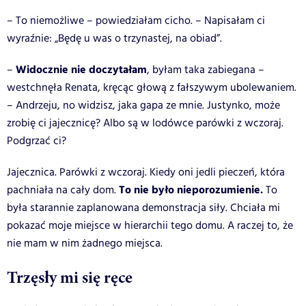
– To niemożliwe – powiedziałam cicho. – Napisałam ci
wyraźnie: „Będę u was o trzynastej, na obiad”.
Widocznie nie doczytałam
–
, byłam taka zabiegana –
westchnęła Renata, kręcąc głową z fałszywym ubolewaniem.
– Andrzeju, no widzisz, jaka gapa ze mnie. Justynko, może
zrobię ci jajecznicę? Albo są w lodówce parówki z wczoraj.
Podgrzać ci?
Jajecznica. Parówki z wczoraj. Kiedy oni jedli pieczeń, która
To nie było nieporozumienie.
pachniała na cały dom.
To
była starannie zaplanowana demonstracja siły. Chciała mi
pokazać moje miejsce w hierarchii tego domu. A raczej to, że
nie mam w nim żadnego miejsca.
Trzęsły mi się ręce