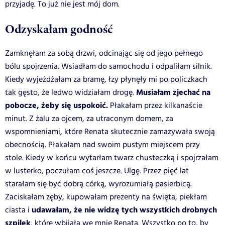
przyjadę. To już nie jest mój dom.
Odzyskałam godność
Zamknęłam za sobą drzwi, odcinając się od jego pełnego
bólu spojrzenia. Wsiadłam do samochodu i odpaliłam silnik.
Kiedy wyjeżdżałam za bramę, łzy płynęły mi po policzkach
Musiałam zjechać na
tak gęsto, że ledwo widziałam drogę.
pobocze, żeby się uspokoić.
Płakałam przez kilkanaście
minut. Z żalu za ojcem, za utraconym domem, za
wspomnieniami, które Renata skutecznie zamazywała swoją
obecnością. Płakałam nad swoim pustym miejscem przy
stole. Kiedy w końcu wytarłam twarz chusteczką i spojrzałam
w lusterko, poczułam coś jeszcze. Ulgę. Przez pięć lat
starałam się być dobrą córką, wyrozumiałą pasierbicą.
Zaciskałam zęby, kupowałam prezenty na święta, piekłam
udawałam, że nie widzę tych wszystkich drobnych
ciasta i
szpilek
, które wbijała we mnie Renata. Wszystko po to, by