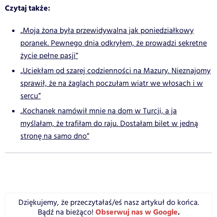
Czytaj także:
„Moja żona była przewidywalna jak poniedziałkowy
poranek. Pewnego dnia odkryłem, że prowadzi sekretne
życie pełne pasji”
„Uciekłam od szarej codzienności na Mazury. Nieznajomy
sprawił, że na żaglach poczułam wiatr we włosach i w
sercu”
„Kochanek namówił mnie na dom w Turcji, a ja
myślałam, że trafiłam do raju. Dostałam bilet w jedną
stronę na samo dno”
Dziękujemy, że przeczytałaś/eś nasz artykuł do końca.
Obserwuj nas w Google
.
Bądź na bieżąco!