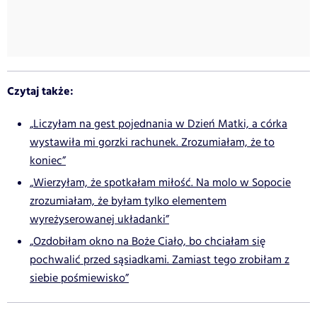
Czytaj także:
„Liczyłam na gest pojednania w Dzień Matki, a córka
wystawiła mi gorzki rachunek. Zrozumiałam, że to
koniec”
„Wierzyłam, że spotkałam miłość. Na molo w Sopocie
zrozumiałam, że byłam tylko elementem
wyreżyserowanej układanki”
„Ozdobiłam okno na Boże Ciało, bo chciałam się
pochwalić przed sąsiadkami. Zamiast tego zrobiłam z
siebie pośmiewisko”