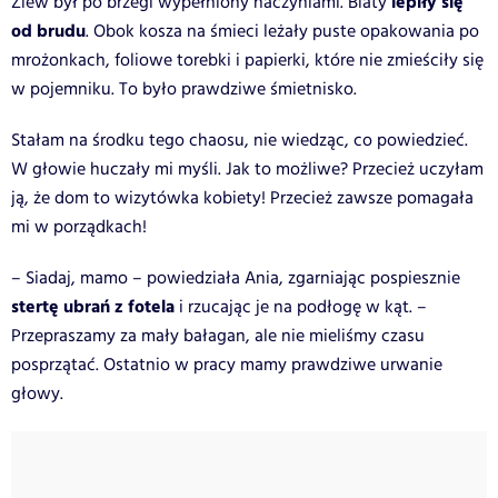
lepiły się
Zlew był po brzegi wypełniony naczyniami. Blaty
od brudu
. Obok kosza na śmieci leżały puste opakowania po
mrożonkach, foliowe torebki i papierki, które nie zmieściły się
w pojemniku. To było prawdziwe śmietnisko.
Stałam na środku tego chaosu, nie wiedząc, co powiedzieć.
W głowie huczały mi myśli. Jak to możliwe? Przecież uczyłam
ją, że dom to wizytówka kobiety! Przecież zawsze pomagała
mi w porządkach!
– Siadaj, mamo – powiedziała Ania, zgarniając pospiesznie
stertę ubrań z fotela
i rzucając je na podłogę w kąt. –
Przepraszamy za mały bałagan, ale nie mieliśmy czasu
posprzątać. Ostatnio w pracy mamy prawdziwe urwanie
głowy.