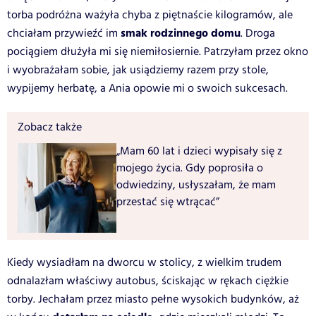
torba podróżna ważyła chyba z piętnaście kilogramów, ale
smak rodzinnego domu
chciałam przywieźć im
. Droga
pociągiem dłużyła mi się niemiłosiernie. Patrzyłam przez okno
i wyobrażałam sobie, jak usiądziemy razem przy stole,
wypijemy herbatę, a Ania opowie mi o swoich sukcesach.
Zobacz także
„Mam 60 lat i dzieci wypisały się z
mojego życia. Gdy poprosiła o
odwiedziny, usłyszałam, że mam
przestać się wtrącać”
Kiedy wysiadłam na dworcu w stolicy, z wielkim trudem
odnalazłam właściwy autobus, ściskając w rękach ciężkie
torby. Jechałam przez miasto pełne wysokich budynków, aż