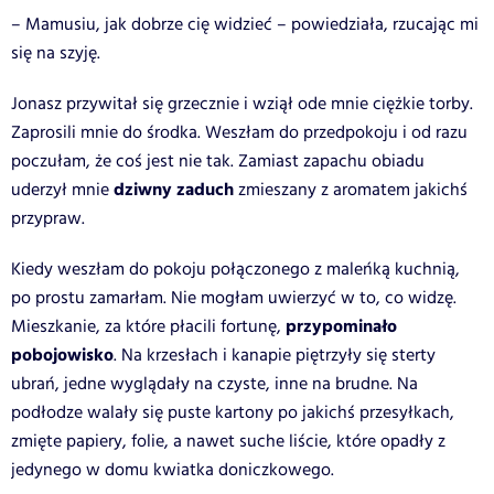
– Mamusiu, jak dobrze cię widzieć – powiedziała, rzucając mi
się na szyję.
Jonasz przywitał się grzecznie i wziął ode mnie ciężkie torby.
Zaprosili mnie do środka. Weszłam do przedpokoju i od razu
poczułam, że coś jest nie tak. Zamiast zapachu obiadu
dziwny zaduch
uderzył mnie
zmieszany z aromatem jakichś
przypraw.
Kiedy weszłam do pokoju połączonego z maleńką kuchnią,
po prostu zamarłam. Nie mogłam uwierzyć w to, co widzę.
przypominało
Mieszkanie, za które płacili fortunę,
pobojowisko
. Na krzesłach i kanapie piętrzyły się sterty
ubrań, jedne wyglądały na czyste, inne na brudne. Na
podłodze walały się puste kartony po jakichś przesyłkach,
zmięte papiery, folie, a nawet suche liście, które opadły z
jedynego w domu kwiatka doniczkowego.