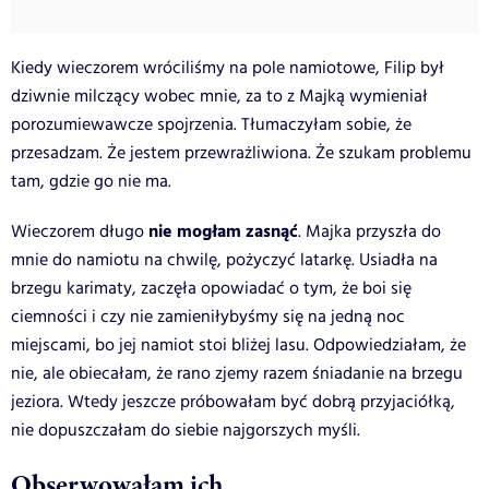
Kiedy wieczorem wróciliśmy na pole namiotowe, Filip był
dziwnie milczący wobec mnie, za to z Majką wymieniał
porozumiewawcze spojrzenia. Tłumaczyłam sobie, że
przesadzam. Że jestem przewrażliwiona. Że szukam problemu
tam, gdzie go nie ma.
nie mogłam zasnąć
Wieczorem długo
. Majka przyszła do
mnie do namiotu na chwilę, pożyczyć latarkę. Usiadła na
brzegu karimaty, zaczęła opowiadać o tym, że boi się
ciemności i czy nie zamieniłybyśmy się na jedną noc
miejscami, bo jej namiot stoi bliżej lasu. Odpowiedziałam, że
nie, ale obiecałam, że rano zjemy razem śniadanie na brzegu
jeziora. Wtedy jeszcze próbowałam być dobrą przyjaciółką,
nie dopuszczałam do siebie najgorszych myśli.
Obserwowałam ich