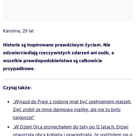
Karolina, 29 lat
Historie są inspirowane prawdziwym życiem. Nie
odzwierciedlają rzeczywistych zdarzeń ani osób, a
wszelkie prawdopodobieństwa są całkowicie
przypadkowe.
Czytaj także:
„Wyjazd do Pragi z rodziną miał być spełnieniem marzeń.
Zięć zrobił ze mnie darmową niańkę, ale nie to było
najgorsze”
„W Dzień Ojca przyjechałem do taty po 12 latach. Drzwi
otworzyła obca kobieta i powiedziała, że spóźniłem się o