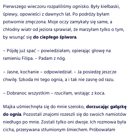
Pierwszego wieczoru rozpaliliśmy ognisko. Były kiełbaski,
śpiewy, opowieści z dawnych lat. Po podróży byłam
potwornie zmęczona. Moje oczy zamykały się same, a
chłodny wiatr od jeziora sprawiał, że marzyłam tylko o tym,
do ciepłego śpiwora
by wsunąć się
.
– Pójdę już spać – powiedziałam, opierając głowę na
ramieniu Filipa. – Padam z nóg.
– Jasne, kochanie – odpowiedział. – Ja posiedzę jeszcze
chwilę. Szkoda mi tego ognia, a i tak nie zasnę od razu.
– Dobranoc wszystkim – rzuciłam, wstając z koca.
dorzucając gałązkę
Majka uśmiechnęła się do mnie szeroko,
do ognia
. Pozostali znajomi rozeszli się do swoich namiotów
niedługo po mnie. Zostali tylko oni dwoje. Ich rozmowa była
cicha, przerywana stłumionym śmiechem. Próbowałam