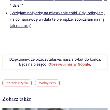
1 dzień”
„Wzięłam pożyczkę na mieszkanie córki. Gdy, odkryłam,
na co naprawdę wydała te pieniądze, spojrzałam na nią
jak na obcą”
Dziękujemy, że przeczytałaś/eś nasz artykuł do końca.
Obserwuj nas w Google
.
Bądź na bieżąco!
historie z życia
Wolny czas
Zobacz także