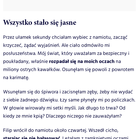
Wszystko stało się jasne
Przez ułamek sekundy chciałam wybiec z namiotu, zacząć
krzyczeć, żądać wyjaśnień. Ale ciało odmówiło mi
posłuszeństwa. Mój świat, który uważałam za bezpieczny i
rozpadał się na moich oczach
poukładany, właśnie
na
miliony ostrych kawałków. Osunęłam się powoli z powrotem
na karimatę.
Wsunęłam się do śpiwora i zacisnęłam zęby, żeby nie wydać
z siebie żadnego dźwięku. Łzy same płynęły mi po policzkach.
W głowie wirowały mi setki myśli. Jak długo to trwa? Od
kiedy ze mnie kpią? Dlaczego niczego nie zauważyłam?
Filip wrócił do namiotu około czwartej. Wszedł cicho,
starając się nie hałasować
. Leżałam z zamkniętymi oczami,