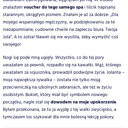
voucher do tego samego spa
znalazłam
i liścik napisany
starannym, okrągłym pismem. Znałam je aż za dobrze: „Dla
mojego wspaniałego mężczyzny, w podziękowaniu za te
niezapomniane, cudowne chwile na zapleczu biura. Twoja
Jola”. A to zołza! Nawet się nie wysiliła, żeby wymyślić coś
swojego!
Nogi się pode mną ugięły. Wszystko, co do tej pory
uważałam za pewnik, rozpadło się na kawałki. Mąż, którego
uważałam za sojusznika, prowadził podwójne życie. Jolanta –
moja największa rywalka – została nie tylko moją
przeciwniczką na szkolnych zebraniach, ale też w życiu
osobistym. Bukiet, który miał być symbolem nowego
dowodem na moje upokorzenie
początku, nagle stał się
.
Byłam przekonana, że to ja wyjdę z tej walki zwycięsko, a
tymczasem los szykował dla mnie bolesną lekcję pokory.