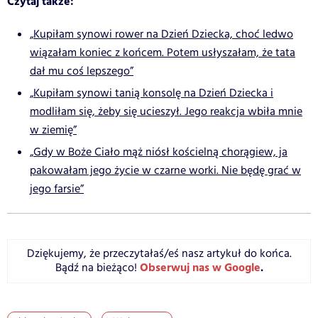
Czytaj także:
„Kupiłam synowi rower na Dzień Dziecka, choć ledwo
wiązałam koniec z końcem. Potem usłyszałam, że tata
dał mu coś lepszego”
„Kupiłam synowi tanią konsolę na Dzień Dziecka i
modliłam się, żeby się ucieszył. Jego reakcja wbiła mnie
w ziemię”
„Gdy w Boże Ciało mąż niósł kościelną chorągiew, ja
pakowałam jego życie w czarne worki. Nie będę grać w
jego farsie”
Dziękujemy, że przeczytałaś/eś nasz artykuł do końca.
Obserwuj nas w Google
.
Bądź na bieżąco!