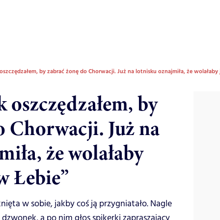
 oszczędzałem, by zabrać żonę do Chorwacji. Już na lotnisku oznajmiła, że wolałaby
ok oszczędzałem, by
o Chorwacji. Już na
miła, że wolałaby
w Łebie”
nięta w sobie, jakby coś ją przygniatało. Nagle
 dzwonek, a po nim głos spikerki zapraszający