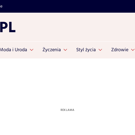
je
Moda i Uroda
Życzenia
Styl życia
Zdrowie