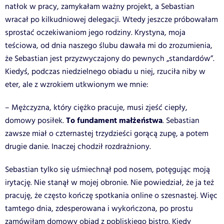
natłok w pracy, zamykałam ważny projekt, a Sebastian
wracał po kilkudniowej delegacji. Wtedy jeszcze próbowałam
sprostać oczekiwaniom jego rodziny. Krystyna, moja
teściowa, od dnia naszego ślubu dawała mi do zrozumienia,
że Sebastian jest przyzwyczajony do pewnych „standardów”.
Kiedyś, podczas niedzielnego obiadu u niej, rzuciła niby w
eter, ale z wzrokiem utkwionym we mnie:
– Mężczyzna, który ciężko pracuje, musi zjeść ciepły,
To fundament małżeństwa
domowy posiłek.
. Sebastian
zawsze miał o czternastej trzydzieści gorącą zupę, a potem
drugie danie. Inaczej chodził rozdrażniony.
Sebastian tylko się uśmiechnął pod nosem, potęgując moją
irytację. Nie stanął w mojej obronie. Nie powiedział, że ja też
pracuję, że często kończę spotkania online o szesnastej. Więc
tamtego dnia, zdesperowana i wykończona, po prostu
zamówiłam domowy obiad z pobliskiego bistro. Kiedy