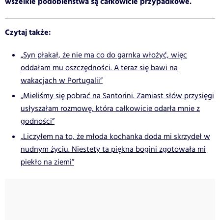
wszelkie podobieństwa są całkowicie przypadkowe.
Czytaj także:
„Syn płakał, że nie ma co do garnka włożyć, więc
oddałam mu oszczędności. A teraz się bawi na
wakacjach w Portugalii”
„Mieliśmy się pobrać na Santorini. Zamiast słów przysięgi
usłyszałam rozmowę, która całkowicie odarła mnie z
godności”
„Liczyłem na to, że młoda kochanka doda mi skrzydeł w
nudnym życiu. Niestety ta piękna bogini zgotowała mi
piekło na ziemi”