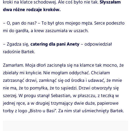
Słyszałam
kroki na klatce schodowej. Ale coś było nie tak.
dwa różne rodzaje kroków.
– O, pan do nas? – To był głos mojego męża. Serce podeszło
mi do gardła, a krew zaszumiała w uszach.
catering dla pani Anety
– Zgadza się,
– odpowiedział
radośnie Bartek.
Zamarłam. Moja dłoń zacisnęła się na klamce tak mocno, że
zbielały mi knykcie. Nie mogłam oddychać. Chciałam
zatrzasnąć drzwi, zamknąć się od środka i udawać, że mnie
nie ma, że to pomyłka, że to sąsiedzi. Drzwi otworzyły się
szerzej. W progu stanął Sebastian, w płaszczu, z teczką w
jednej ręce, a w drugiej trzymający dwie duże, papierowe
torby z logo „Bistro u Basi”. Za nim stał uśmiechnięty Bartek.