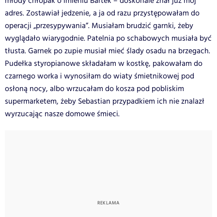
młody chłopak o imieniu Bartek – doskonale znał już mój
adres. Zostawiał jedzenie, a ja od razu przystępowałam do
operacji „przesypywania”. Musiałam brudzić garnki, żeby
wyglądało wiarygodnie. Patelnia po schabowych musiała być
tłusta. Garnek po zupie musiał mieć ślady osadu na brzegach.
Pudełka styropianowe składałam w kostkę, pakowałam do
czarnego worka i wynosiłam do wiaty śmietnikowej pod
osłoną nocy, albo wrzucałam do kosza pod pobliskim
supermarketem, żeby Sebastian przypadkiem ich nie znalazł
wyrzucając nasze domowe śmieci.