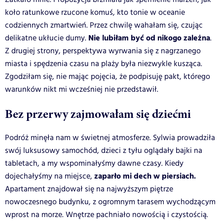
koło ratunkowe rzucone komuś, kto tonie w oceanie
codziennych zmartwień. Przez chwilę wahałam się, czując
Nie lubiłam być od nikogo zależna
delikatne ukłucie dumy.
.
Z drugiej strony, perspektywa wyrwania się z nagrzanego
miasta i spędzenia czasu na plaży była niezwykle kusząca.
Zgodziłam się, nie mając pojęcia, że podpisuję pakt, którego
warunków nikt mi wcześniej nie przedstawił.
Bez przerwy zajmowałam się dziećmi
Podróż minęła nam w świetnej atmosferze. Sylwia prowadziła
swój luksusowy samochód, dzieci z tyłu oglądały bajki na
tabletach, a my wspominałyśmy dawne czasy. Kiedy
zaparło mi dech w piersiach.
dojechałyśmy na miejsce,
Apartament znajdował się na najwyższym piętrze
nowoczesnego budynku, z ogromnym tarasem wychodzącym
wprost na morze. Wnętrze pachniało nowością i czystością.