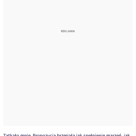
Zatkało mnie. Propozycja brzmiała jak spełnienie marzeń, jak