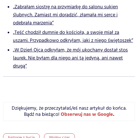
„Zabrałam siostrę na przymiarkę do salonu sukien
ślubnych. Zamiast mi doradzić, złamała mi serce i
odebrała marzenia”
„Teść chodził dumnie do kościoła, a swoje miał za
uszami. Przypadkowo odkryłam, jaki z niego świętoszek”
„W Dzień Ojca odkryłam, że mój ukochany dostał stos
laurek. Nie byłam dla niego ani tą jedyną, ani nawet
drugą”
Dziękujemy, że przeczytałaś/eś nasz artykuł do końca.
Obserwuj nas w Google
.
Bądź na bieżąco!
historie z życia
Wolny czas