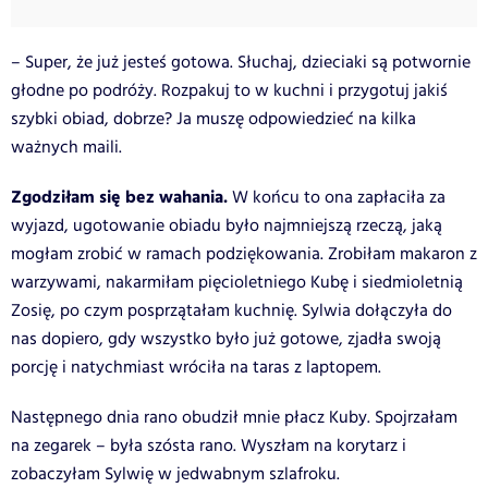
– Super, że już jesteś gotowa. Słuchaj, dzieciaki są potwornie
głodne po podróży. Rozpakuj to w kuchni i przygotuj jakiś
szybki obiad, dobrze? Ja muszę odpowiedzieć na kilka
ważnych maili.
Zgodziłam się bez wahania.
W końcu to ona zapłaciła za
wyjazd, ugotowanie obiadu było najmniejszą rzeczą, jaką
mogłam zrobić w ramach podziękowania. Zrobiłam makaron z
warzywami, nakarmiłam pięcioletniego Kubę i siedmioletnią
Zosię, po czym posprzątałam kuchnię. Sylwia dołączyła do
nas dopiero, gdy wszystko było już gotowe, zjadła swoją
porcję i natychmiast wróciła na taras z laptopem.
Następnego dnia rano obudził mnie płacz Kuby. Spojrzałam
na zegarek – była szósta rano. Wyszłam na korytarz i
zobaczyłam Sylwię w jedwabnym szlafroku.