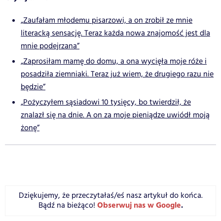
„Zaufałam młodemu pisarzowi, a on zrobił ze mnie
literacką sensację. Teraz każda nowa znajomość jest dla
mnie podejrzana”
„Zaprosiłam mamę do domu, a ona wycięła moje róże i
posadziła ziemniaki. Teraz już wiem, że drugiego razu nie
będzie”
„Pożyczyłem sąsiadowi 10 tysięcy, bo twierdził, że
znalazł się na dnie. A on za moje pieniądze uwiódł moją
żonę”
Dziękujemy, że przeczytałaś/eś nasz artykuł do końca.
Obserwuj nas w Google
.
Bądź na bieżąco!