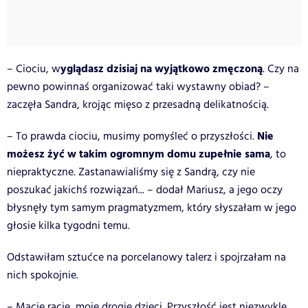
yglądasz dzisiaj na wyjątkowo zmęczoną
– Ciociu, w
. Czy na
pewno powinnaś organizować taki wystawny obiad? –
zaczęła Sandra, krojąc mięso z przesadną delikatnością.
Nie
– To prawda ciociu, musimy pomyśleć o przyszłości.
możesz żyć w takim ogromnym domu zupełnie sama
, to
niepraktyczne. Zastanawialiśmy się z Sandrą, czy nie
poszukać jakichś rozwiązań... – dodał Mariusz, a jego oczy
błysnęły tym samym pragmatyzmem, który słyszałam w jego
głosie kilka tygodni temu.
Odstawiłam sztućce na porcelanowy talerz i spojrzałam na
nich spokojnie.
– Macie rację, moje drogie dzieci. Przyszłość jest niezwykle