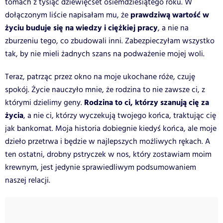
tomach z tysiąc dziewięćset osiemdziesiątego roku. W
prawdziwą wartość w
dołączonym liście napisałam mu, że
życiu buduje się na wiedzy i ciężkiej pracy
, a nie na
zburzeniu tego, co zbudowali inni. Zabezpieczyłam wszystko
tak, by nie mieli żadnych szans na podważenie mojej woli.
Teraz, patrząc przez okno na moje ukochane róże, czuję
spokój. Życie nauczyło mnie, że rodzina to nie zawsze ci, z
Rodzina to ci, którzy szanują cię za
którymi dzielimy geny.
życia
, a nie ci, którzy wyczekują twojego końca, traktując cię
jak bankomat. Moja historia dobiegnie kiedyś końca, ale moje
dzieło przetrwa i będzie w najlepszych możliwych rękach. A
ten ostatni, drobny pstryczek w nos, który zostawiam moim
krewnym, jest jedynie sprawiedliwym podsumowaniem
naszej relacji.