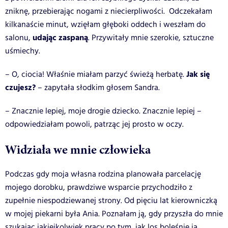
zniknę, przebierając nogami z niecierpliwości. Odczekałam
kilkanaście minut, wzięłam głęboki oddech i weszłam do
udając zaspaną
salonu,
. Przywitały mnie szerokie, sztuczne
uśmiechy.
Jak się
– O, ciocia! Właśnie miałam parzyć świeżą herbatę.
czujesz?
– zapytała słodkim głosem Sandra.
– Znacznie lepiej, moje drogie dziecko. Znacznie lepiej –
odpowiedziałam powoli, patrząc jej prosto w oczy.
Widziała we mnie człowieka
Podczas gdy moja własna rodzina planowała parcelację
mojego dorobku, prawdziwe wsparcie przychodziło z
zupełnie niespodziewanej strony. Od pięciu lat kierowniczką
w mojej piekarni była Ania. Poznałam ją, gdy przyszła do mnie
szukając jakiejkolwiek pracy po tym, jak los boleśnie ją