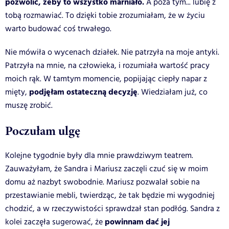
pozwolić, żeby to wszystko marniało.
A poza tym... lubię z
tobą rozmawiać. To dzięki tobie zrozumiałam, że w życiu
warto budować coś trwałego.
Nie mówiła o wycenach działek. Nie patrzyła na moje antyki.
Patrzyła na mnie, na człowieka, i rozumiała wartość pracy
moich rąk. W tamtym momencie, popijając ciepły napar z
podjęłam ostateczną decyzję
mięty,
. Wiedziałam już, co
muszę zrobić.
Poczułam ulgę
Kolejne tygodnie były dla mnie prawdziwym teatrem.
Zauważyłam, że Sandra i Mariusz zaczęli czuć się w moim
domu aż nazbyt swobodnie. Mariusz pozwalał sobie na
przestawianie mebli, twierdząc, że tak będzie mi wygodniej
chodzić, a w rzeczywistości sprawdzał stan podłóg. Sandra z
powinnam dać jej
kolei zaczęła sugerować, że