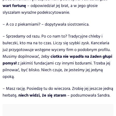
wart fortunę
– odpowiedział jej brat, a w jego głosie
słyszałam wyraźne podekscytowanie.
– A co z piekarniami? – dopytywała siostrzenica.
– Sprzedamy od razu. Po co nam to? Tradycyjne chleby i
bułeczki, kto ma na to czas. Liczy się szybki zysk. Kancelaria
już przygotowuje wstępne wyceny firm o podobnym profilu.
ciotka nie wpadła na żaden głupi
Musimy dopilnować, żeby
pomysł
z jakimiś fundacjami czy innymi bzdurami. Trzeba jej
pilnować, być blisko. Niech czuje, że jesteśmy jej jedyną
opoką.
– Masz rację. Posiedzę tu do wieczora. Zrobię jej jeszcze jedną
niech widzi, że się staram
herbatę,
– podsumowała Sandra.