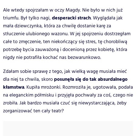
Ale wtedy spojrzałam w oczy Magdy. Nie było w nich już
desperacki strach
triumfu. Był tylko nagi,
. Wyglądała jak
mała dziewczynka, która za chwilę dostanie karę za
stłuczenie ulubionego wazonu. W jej spojrzeniu dostrzegłam
całe to zmęczenie, ten niekończący się stres, tę chorobliwą
potrzebę bycia zauważoną i docenioną przez kobietę, która
nigdy nie potrafiła kochać nas bezwarunkowo.
Zdałam sobie sprawę z tego, jak wielką wagę musiała mieć
posunęła się do tak absurdalnego
dla niej ta chwila, skoro
kłamstwa
. Kupiła mrożonki. Rozmroziła je, ugotowała, podała
na eleganckim półmisku i przyjęła pochwały za coś, czego nie
zrobiła. Jak bardzo musiała czuć się niewystarczająca, żeby
zorganizować ten cały teatr?