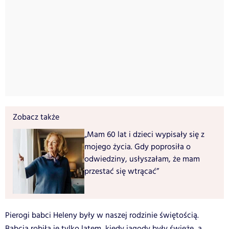
Zobacz także
„Mam 60 lat i dzieci wypisały się z
mojego życia. Gdy poprosiła o
odwiedziny, usłyszałam, że mam
przestać się wtrącać”
Pierogi babci Heleny były w naszej rodzinie świętością.
Babcia robiła je tylko latem, kiedy jagody były świeże, a