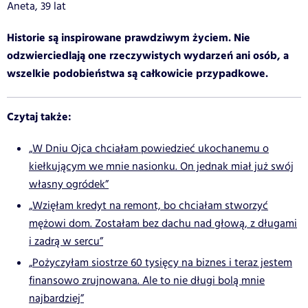
Aneta, 39 lat
Historie są inspirowane prawdziwym życiem. Nie
odzwierciedlają one rzeczywistych wydarzeń ani osób, a
wszelkie podobieństwa są całkowicie przypadkowe.
Czytaj także:
„W Dniu Ojca chciałam powiedzieć ukochanemu o
kiełkującym we mnie nasionku. On jednak miał już swój
własny ogródek”
„Wzięłam kredyt na remont, bo chciałam stworzyć
mężowi dom. Zostałam bez dachu nad głową, z długami
i zadrą w sercu”
„Pożyczyłam siostrze 60 tysięcy na biznes i teraz jestem
finansowo zrujnowana. Ale to nie długi bolą mnie
najbardziej”