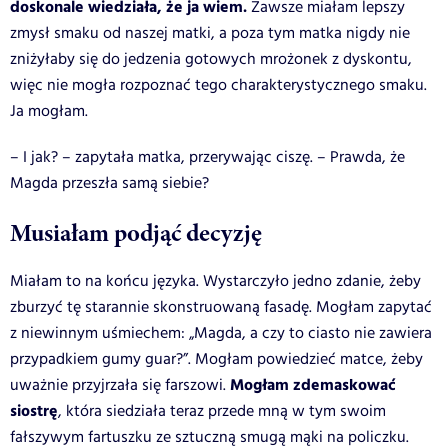
doskonale wiedziała, że ja wiem.
Zawsze miałam lepszy
zmysł smaku od naszej matki, a poza tym matka nigdy nie
zniżyłaby się do jedzenia gotowych mrożonek z dyskontu,
więc nie mogła rozpoznać tego charakterystycznego smaku.
Ja mogłam.
– I jak? – zapytała matka, przerywając ciszę. – Prawda, że
Magda przeszła samą siebie?
Musiałam podjąć decyzję
Miałam to na końcu języka. Wystarczyło jedno zdanie, żeby
zburzyć tę starannie skonstruowaną fasadę. Mogłam zapytać
z niewinnym uśmiechem: „Magda, a czy to ciasto nie zawiera
przypadkiem gumy guar?”. Mogłam powiedzieć matce, żeby
Mogłam zdemaskować
uważnie przyjrzała się farszowi.
siostrę
, która siedziała teraz przede mną w tym swoim
fałszywym fartuszku ze sztuczną smugą mąki na policzku.