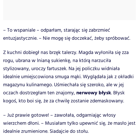
– To wspaniale – odparłam, starając się zabrzmieć
entuzjastycznie. – Nie mogę się doczekać, żeby spróbować.
Z kuchni dobiegł nas brzęk talerzy. Magda wyłoniła się zza
rogu, ubrana w lnianą sukienkę, na którą narzuciła
stylizowany, uroczy fartuszek. Na jej policzku widniała
idealnie umiejscowiona smuga mąki. Wyglądała jak z okładki
magazynu kulinarnego. Uśmiechała się szeroko, ale w jej
nerwowy błysk
oczach dostrzegłam ten znajomy,
. Błysk
kogoś, kto boi się, że za chwilę zostanie zdemaskowany.
– Już prawie gotowe! – zawołała, odgarniając włosy
wierzchem dłoni. – Musiałam tylko upewnić się, że masło jest
idealnie zrumienione. Siadajcie do stołu.