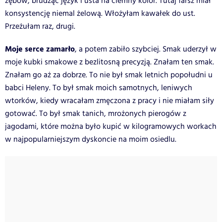
zębów, brudząc język i usta na ciemny kolor. Tutaj farsz miał
konsystencję niemal żelową. Włożyłam kawałek do ust.
Przeżułam raz, drugi.
Moje serce zamarło
, a potem zabiło szybciej. Smak uderzył w
moje kubki smakowe z bezlitosną precyzją. Znałam ten smak.
Znałam go aż za dobrze. To nie był smak letnich popołudni u
babci Heleny. To był smak moich samotnych, leniwych
wtorków, kiedy wracałam zmęczona z pracy i nie miałam siły
gotować. To był smak tanich, mrożonych pierogów z
jagodami, które można było kupić w kilogramowych workach
w najpopularniejszym dyskoncie na moim osiedlu.