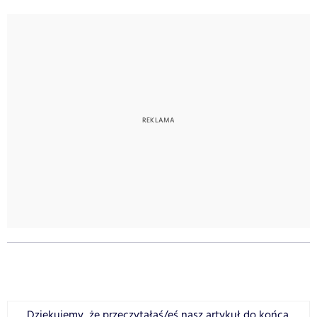
Dziękujemy, że przeczytałaś/eś nasz artykuł do końca.