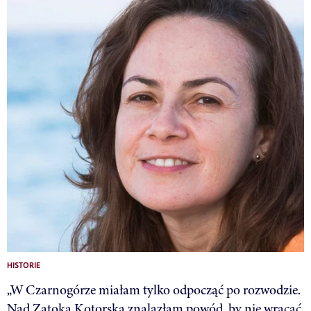
HISTORIE
„W Czarnogórze miałam tylko odpocząć po rozwodzie.
Nad Zatoką Kotorską znalazłam powód, by nie wracać