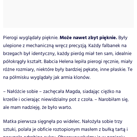
Może nawet zbyt pięknie.
Pierogi wyglądały pięknie.
Były
ulepione z mechaniczną wręcz precyzją. Każdy falbanek na
brzegach był identyczny, każdy pieróg miał ten sam, idealnie
półokrągły kształt. Babcia Helena lepiła pierogi ręcznie, miały
różne rozmiary, niektóre były bardziej pękate, inne płaskie. Te
na półmisku wyglądały jak armia klonów.
– Nałóżcie sobie – zachęcała Magda, siadając ciężko na
krześle i ocierając niewidzialny pot z czoła. – Narobiłam się,
ale mam nadzieję, że było warto.
Matka pierwsza sięgnęła po widelec. Nałożyła sobie trzy
sztuki, polała je obficie roztopionym masłem z bułką tartą i