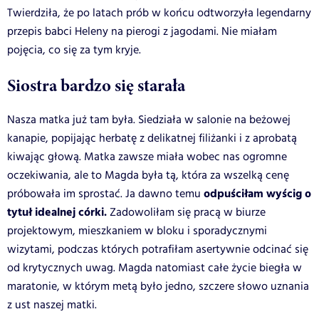
Twierdziła, że po latach prób w końcu odtworzyła legendarny
przepis babci Heleny na pierogi z jagodami. Nie miałam
pojęcia, co się za tym kryje.
Siostra bardzo się starała
Nasza matka już tam była. Siedziała w salonie na beżowej
kanapie, popijając herbatę z delikatnej filiżanki i z aprobatą
kiwając głową. Matka zawsze miała wobec nas ogromne
oczekiwania, ale to Magda była tą, która za wszelką cenę
odpuściłam wyścig o
próbowała im sprostać. Ja dawno temu
tytuł idealnej córki.
Zadowoliłam się pracą w biurze
projektowym, mieszkaniem w bloku i sporadycznymi
wizytami, podczas których potrafiłam asertywnie odcinać się
od krytycznych uwag. Magda natomiast całe życie biegła w
maratonie, w którym metą było jedno, szczere słowo uznania
z ust naszej matki.