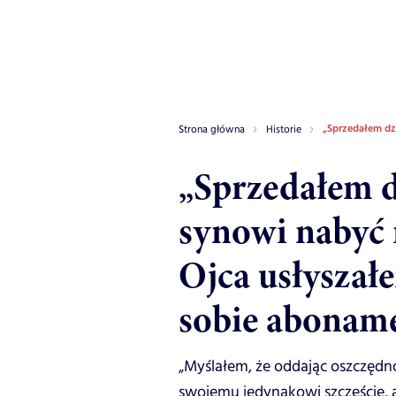
„Sprzedałem dz
Strona główna
Historie
„Sprzedałem d
synowi nabyć 
Ojca usłyszał
sobie aboname
„Myślałem, że oddając oszczędn
swojemu jedynakowi szczęście, a