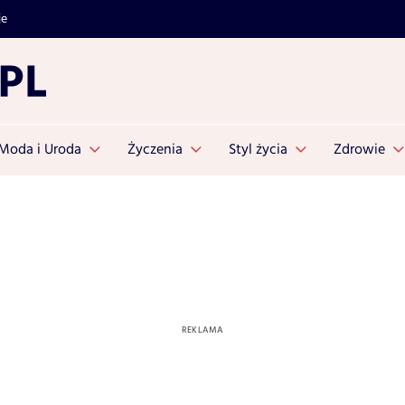
je
Moda i Uroda
Życzenia
Styl życia
Zdrowie