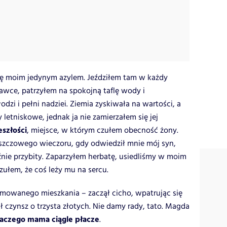
się moim jedynym azylem. Jeździłem tam w każdy
awce, patrzyłem na spokojną taflę wody i
zi i pełni nadziei. Ziemia zyskiwała na wartości, a
etniskowe, jednak ja nie zamierzałem się jej
szłości
, miejsce, w którym czułem obecność żony.
szczowego wieczoru, gdy odwiedził mnie mój syn,
źnie przybity. Zaparzyłem herbatę, usiedliśmy w moim
zułem, że coś leży mu na sercu.
mowanego mieszkania – zaczął cicho, wpatrując się
ł czynsz o trzysta złotych. Nie damy rady, tato. Magda
laczego mama ciągle płacze
.