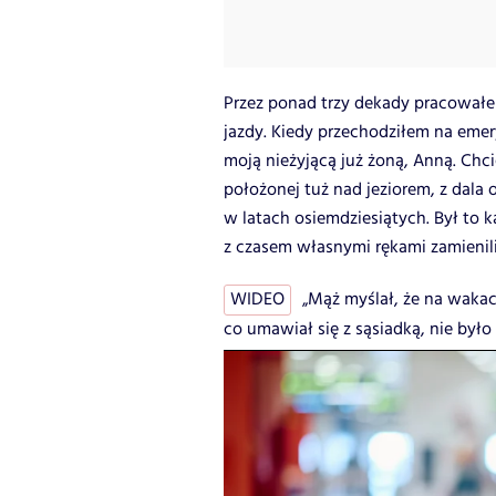
Przez ponad trzy dekady pracowałem
jazdy. Kiedy przechodziłem na emery
moją nieżyjącą już żoną, Anną. Chc
położonej tuż nad jeziorem, z dala 
w latach osiemdziesiątych. Był to 
z czasem własnymi rękami zamienil
WIDEO
„Mąż myślał, że na wakac
co umawiał się z sąsiadką, nie było