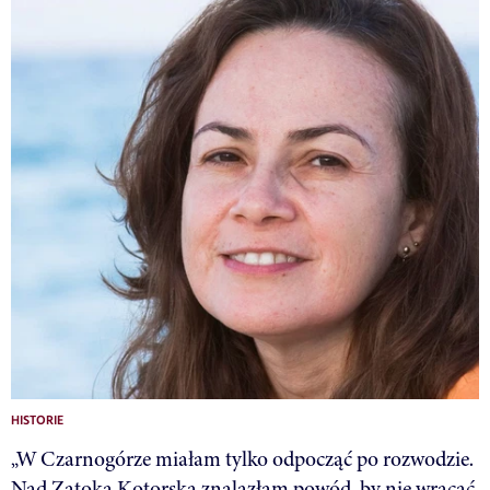
HISTORIE
„W Czarnogórze miałam tylko odpocząć po rozwodzie.
Nad Zatoką Kotorską znalazłam powód, by nie wracać