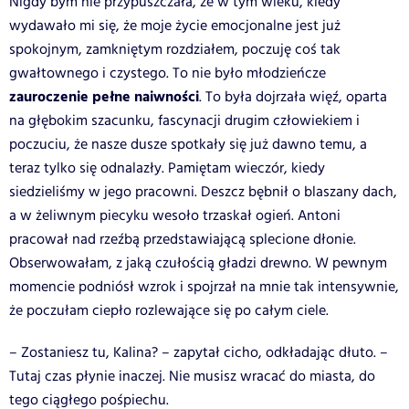
Nigdy bym nie przypuszczała, że w tym wieku, kiedy
wydawało mi się, że moje życie emocjonalne jest już
spokojnym, zamkniętym rozdziałem, poczuję coś tak
gwałtownego i czystego. To nie było młodzieńcze
zauroczenie pełne naiwności
. To była dojrzała więź, oparta
na głębokim szacunku, fascynacji drugim człowiekiem i
poczuciu, że nasze dusze spotkały się już dawno temu, a
teraz tylko się odnalazły. Pamiętam wieczór, kiedy
siedzieliśmy w jego pracowni. Deszcz bębnił o blaszany dach,
a w żeliwnym piecyku wesoło trzaskał ogień. Antoni
pracował nad rzeźbą przedstawiającą splecione dłonie.
Obserwowałam, z jaką czułością gładzi drewno. W pewnym
momencie podniósł wzrok i spojrzał na mnie tak intensywnie,
że poczułam ciepło rozlewające się po całym ciele.
– Zostaniesz tu, Kalina? – zapytał cicho, odkładając dłuto. –
Tutaj czas płynie inaczej. Nie musisz wracać do miasta, do
tego ciągłego pośpiechu.