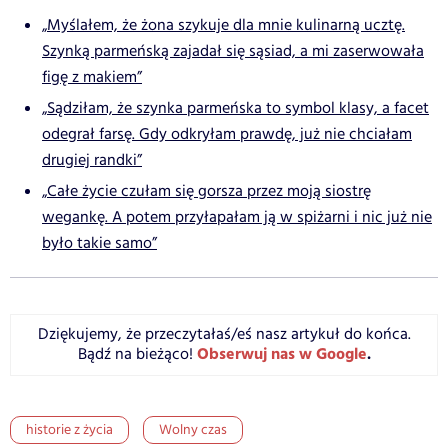
„Myślałem, że żona szykuje dla mnie kulinarną ucztę.
Szynką parmeńską zajadał się sąsiad, a mi zaserwowała
figę z makiem”
„Sądziłam, że szynka parmeńska to symbol klasy, a facet
odegrał farsę. Gdy odkryłam prawdę, już nie chciałam
drugiej randki”
„Całe życie czułam się gorsza przez moją siostrę
wegankę. A potem przyłapałam ją w spiżarni i nic już nie
było takie samo”
Dziękujemy, że przeczytałaś/eś nasz artykuł do końca.
Obserwuj nas w Google
.
Bądź na bieżąco!
historie z życia
Wolny czas