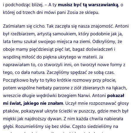
musisz być tą warszawianką
i podchodząc bliżej. – A ty
, o
której od trzech dni mówi pani Zosia ze sklepu.
Zaśmiałam się cicho. Tak zaczęła się nasza znajomość. Antoni
był rzeźbiarzem, artystą samoukiem, który podobnie jak ja,
lata temu szukał swojego miejsca na ziemi. Odkryliśmy, że
oboje mamy pięćdziesiąt pięć lat, bagaż doświadczeń i
wspólną miłość do piękna ukrytego w materii. Ja
naprawiałam to, co stworzyli inni, on tworzył nowe formy z
tego, co dała natura. Zaczęliśmy spędzać ze sobą czas.
Początkowo były to tylko krótkie rozmowy przy płocie,
potem wspólne herbaty parzone z ziół zbieranych na łąkach,
pokazał
wreszcie długie wędrówki brzegiem Narwi. Antoni
mi świat, jakiego nie znałam
. Uczył mnie rozpoznawać głosy
ptaków, pokazywał ukryte ścieżki w puszczy, gdzie mech był
miękki jak najdroższy dywan. Z nim każda chwila nabierała
głębi. Rozumieliśmy się bez słów. Często siedzieliśmy na