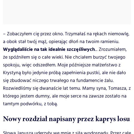
– Zobaczyłem cię przez okno. Trzymałaś na rękach niemowlę,
a obok stał twój mąż, opierając dłoń na twoim ramieniu.
Wyglądaliście na tak idealnie szczęśliwych
... Zrozumiałem,
że spóźniłem się o całe wieki. Nie chciałem burzyć twojego
spokoju, więc odszedłem. Moje późniejsze małżeństwo z
Krystyną było jedynie próbą zapełnienia pustki, ale nie dało
się zbudować niczego trwałego na fundamencie żalu.
Rozwiedliśmy się dwanaście lat temu. Mamy syna, Tomasza, z
którego jestem dumny, ale moje serce na zawsze zostało na
tamtym podwórku, z tobą.
Nowy rozdział napisany przez kaprys losu
Słowa Janusza uderzyły we mnie z siłą wodospadu. Przez całe