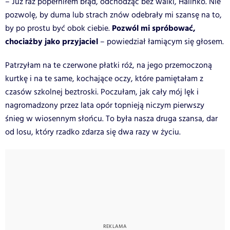
– Już raz popełniłem błąd, odchodząc bez walki, Halinko. Nie
pozwolę, by duma lub strach znów odebrały mi szansę na to,
Pozwól mi spróbować,
by po prostu być obok ciebie.
chociażby jako przyjaciel
– powiedział łamiącym się głosem.
Patrzyłam na te czerwone płatki róż, na jego przemoczoną
kurtkę i na te same, kochające oczy, które pamiętałam z
czasów szkolnej beztroski. Poczułam, jak cały mój lęk i
nagromadzony przez lata opór topnieją niczym pierwszy
śnieg w wiosennym słońcu. To była nasza druga szansa, dar
od losu, który rzadko zdarza się dwa razy w życiu.