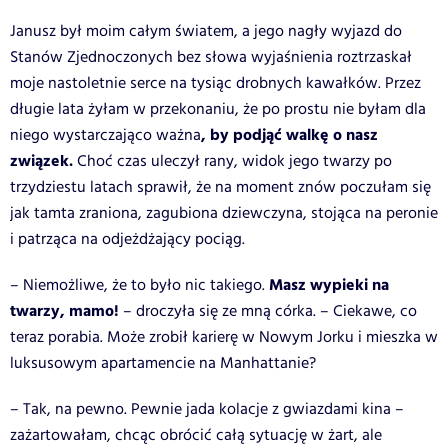
Janusz był moim całym światem, a jego nagły wyjazd do
Stanów Zjednoczonych bez słowa wyjaśnienia roztrzaskał
moje nastoletnie serce na tysiąc drobnych kawałków. Przez
długie lata żyłam w przekonaniu, że po prostu nie byłam dla
, by podjąć walkę o nasz
niego wystarczająco ważna
związek.
Choć czas uleczył rany, widok jego twarzy po
trzydziestu latach sprawił, że na moment znów poczułam się
jak tamta zraniona, zagubiona dziewczyna, stojąca na peronie
i patrząca na odjeżdżający pociąg.
Masz wypieki na
– Niemożliwe, że to było nic takiego.
twarzy, mamo!
– droczyła się ze mną córka. – Ciekawe, co
teraz porabia. Może zrobił karierę w Nowym Jorku i mieszka w
luksusowym apartamencie na Manhattanie?
– Tak, na pewno. Pewnie jada kolacje z gwiazdami kina –
zażartowałam, chcąc obrócić całą sytuację w żart, ale