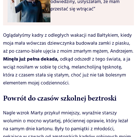
odwiedziny, usłyszałam, że mam
przestać się wtrącać”
Oglądałyśmy kadry z odległych wakacji nad Bałtykiem, kiedy
moja mała wówczas dziewczynka budowała zamki z piasku,
aż po czarno-białe ujęcia z moim zmarłym mężem, Andrzejem.
Minęła już pełna dekada,
odkąd odszedł z tego świata, a ja
wciąż nosiłam w sobie tę cichą, melancholijną tęsknotę,
która z czasem stała się stałym, choć już nie tak bolesnym
elementem mojej codzienności.
Powrót do czasów szkolnej beztroski
Nagle wzrok Marty przykuł mniejszy, wyraźnie starszy
wolumin o mocno wytartej, płóciennej oprawie, który leżał
na samym dnie kartonu. Były to pamiątki z młodości,
pękające w szwach od amatorskich kadrów robionych moim