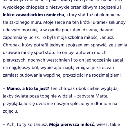
wysokiego chłopaka o niezwykle przenikliwym spojrzeniu i
lekko zawadiackim uśmiechu
, który stał tuż obok mnie na
tle szkolnego muru. Moje serce na ten krótki ułamek sekundy
uderzyło mocniej, a w gardle poczułam dziwny, dawno
zapomniany ucisk. To była moja szkolna miłość, Janusz.
Chłopak, który potrafił jednym spojrzeniem sprawić, że ziemia
usuwała mi się spod stóp. To on był autorem moich
pierwszych, nocnych westchnień i to on jednocześnie zadał
mi najgłębszy ból, wybierając nagłą emigrację za ocean
zamiast budowania wspólnej przyszłości na rodzimej ziemi.
Mamo, a kto to jest?
–
Ten chłopak obok ciebie wygląda,
jakby świata poza tobą nie widział – zapytała Marta,
przyglądając się uważnie naszym splecionym dłoniom na
zdjęciu.
Moja pierwsza miłość
– Ach, to tylko Janusz.
, wiesz, takie