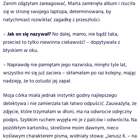
Zanim zdążyłam zareagować, Marta zamknęła album i rzuciła
się w stronę swojego laptopa, determinowana, by
natychmiast rozwikłać zagadkę z przeszłości.
Jak on się nazywał?
–
No dalej, mamo, nie bądź taka,
przecież to tylko niewinna ciekawość! – dopytywała z
błyskiem w oku.
– Naprawdę nie pamiętam jego nazwiska, minęło tyle lat,
wszystko mi się już zaciera – skłamałam po raz kolejny, mając
nadzieję, że to ostudzi jej zapał.
Moja córka miała jednak instynkt godny najlepszego
detektywa i nie zamierzała tak łatwo odpuścić. Zauważyła, że
zdjęcie, które trzymałam w dłoni, ma na odwrocie odręczny
podpis. Szybkim ruchem wyjęła mi je z palców i odwróciła. Na
pożółkłym kartoniku, skreślone moim dawnym, nieco
koślawym charakterem pisma, widniały słowa: „Janusz K. – na