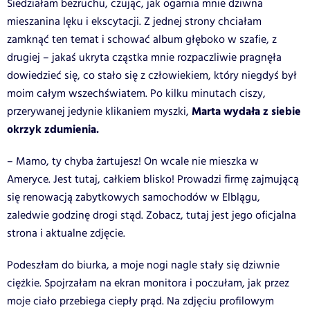
Siedziałam bezruchu, czując, jak ogarnia mnie dziwna
mieszanina lęku i ekscytacji. Z jednej strony chciałam
zamknąć ten temat i schować album głęboko w szafie, z
drugiej – jakaś ukryta cząstka mnie rozpaczliwie pragnęła
dowiedzieć się, co stało się z człowiekiem, który niegdyś był
moim całym wszechświatem. Po kilku minutach ciszy,
Marta wydała z siebie
przerywanej jedynie klikaniem myszki,
okrzyk zdumienia.
– Mamo, ty chyba żartujesz! On wcale nie mieszka w
Ameryce. Jest tutaj, całkiem blisko! Prowadzi firmę zajmującą
się renowacją zabytkowych samochodów w Elblągu,
zaledwie godzinę drogi stąd. Zobacz, tutaj jest jego oficjalna
strona i aktualne zdjęcie.
Podeszłam do biurka, a moje nogi nagle stały się dziwnie
ciężkie. Spojrzałam na ekran monitora i poczułam, jak przez
moje ciało przebiega ciepły prąd. Na zdjęciu profilowym