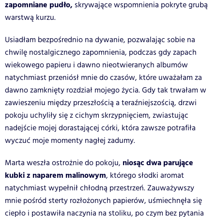
zapomniane pudło,
skrywające wspomnienia pokryte grubą
warstwą kurzu.
Usiadłam bezpośrednio na dywanie, pozwalając sobie na
chwilę nostalgicznego zapomnienia, podczas gdy zapach
wiekowego papieru i dawno nieotwieranych albumów
natychmiast przeniósł mnie do czasów, które uważałam za
dawno zamknięty rozdział mojego życia. Gdy tak trwałam w
zawieszeniu między przeszłością a teraźniejszością, drzwi
pokoju uchyliły się z cichym skrzypnięciem, zwiastując
nadejście mojej dorastającej córki, która zawsze potrafiła
wyczuć moje momenty nagłej zadumy.
niosąc dwa parujące
Marta weszła ostrożnie do pokoju,
kubki z naparem malinowym
, którego słodki aromat
natychmiast wypełnił chłodną przestrzeń. Zauważywszy
mnie pośród sterty rozłożonych papierów, uśmiechnęła się
ciepło i postawiła naczynia na stoliku, po czym bez pytania