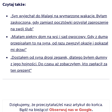
Czytaj także:
„Syn wyjechał do Malagi na wymarzone wakacje. Byłam
zaskoczona, gdy zamiast pocztówki przysłał zaproszenie
na swój ślub”
„Miałam piękny dom na wsi i sad owocowy. Gdy z dumą
przepisałam to na syna, od razu zwęszył okazję i pokazał
mi drzwi”
„Dostałem od syna drogi zegarek, dlatego byłem dumny
z jego hojności. Do czasu aż zobaczyłem, kto zapłacił za
ten prezent”
Dziękujemy, że przeczytałaś/eś nasz artykuł do końca.
Obserwuj nas w Google
.
Bądź na bieżąco!