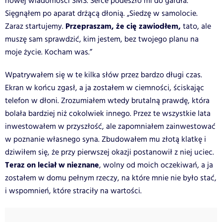
nowej wiadomości SMS. Serce podeszło mi do gardła.
Sięgnąłem po aparat drżącą dłonią. „Siedzę w samolocie.
Przepraszam, że cię zawiodłem,
Zaraz startujemy.
tato, ale
muszę sam sprawdzić, kim jestem, bez twojego planu na
moje życie. Kocham was.”
Wpatrywałem się w te kilka słów przez bardzo długi czas.
Ekran w końcu zgasł, a ja zostałem w ciemności, ściskając
telefon w dłoni. Zrozumiałem wtedy brutalną prawdę, która
bolała bardziej niż cokolwiek innego. Przez te wszystkie lata
inwestowałem w przyszłość, ale zapomniałem zainwestować
w poznanie własnego syna. Zbudowałem mu złotą klatkę i
dziwiłem się, że przy pierwszej okazji postanowił z niej uciec.
Teraz on leciał w nieznane
, wolny od moich oczekiwań, a ja
zostałem w domu pełnym rzeczy, na które mnie nie było stać,
i wspomnień, które straciły na wartości.