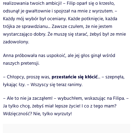
realizowania twoich ambicji! – Filip oparł się o krzesło,
odsunął je gwałtownie i spojrzał na mnie z wyrzutem. –
Każdy mój wybór był oceniany. Każde potknięcie, każda
trójka ze sprawdzianu... Zawsze czułem, że nie jestem
wystarczająco dobry. Że muszę się starać, żebyś był ze mnie
zadowolony.
Anna próbowała nas uspokoić, ale jej głos ginął wśród
naszych pretensji.
przestańcie się kłócić
– Chłopcy, proszę was,
... – szepnęła,
łykając łzy. – Wszyscy się teraz ranimy.
– Ale to nie ja zacząłem! – wybuchłem, wskazując na Filipa. –
Ja tylko chcę, żebyś miał lepsze życie! I co z tego mam?
Wdzięczność? Nie, tylko wyrzuty!