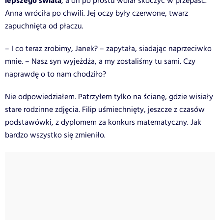
lepszego świata
, a on po prostu wolał skoczyć w przepaść.
Anna wróciła po chwili. Jej oczy były czerwone, twarz
zapuchnięta od płaczu.
– I co teraz zrobimy, Janek? – zapytała, siadając naprzeciwko
mnie. – Nasz syn wyjeżdża, a my zostaliśmy tu sami. Czy
naprawdę o to nam chodziło?
Nie odpowiedziałem. Patrzyłem tylko na ścianę, gdzie wisiały
stare rodzinne zdjęcia. Filip uśmiechnięty, jeszcze z czasów
podstawówki, z dyplomem za konkurs matematyczny. Jak
bardzo wszystko się zmieniło.