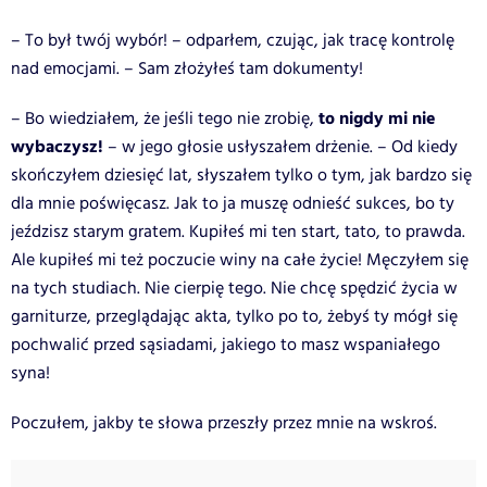
– To był twój wybór! – odparłem, czując, jak tracę kontrolę
nad emocjami. – Sam złożyłeś tam dokumenty!
to nigdy mi nie
– Bo wiedziałem, że jeśli tego nie zrobię,
wybaczysz!
– w jego głosie usłyszałem drżenie. – Od kiedy
skończyłem dziesięć lat, słyszałem tylko o tym, jak bardzo się
dla mnie poświęcasz. Jak to ja muszę odnieść sukces, bo ty
jeździsz starym gratem. Kupiłeś mi ten start, tato, to prawda.
Ale kupiłeś mi też poczucie winy na całe życie! Męczyłem się
na tych studiach. Nie cierpię tego. Nie chcę spędzić życia w
garniturze, przeglądając akta, tylko po to, żebyś ty mógł się
pochwalić przed sąsiadami, jakiego to masz wspaniałego
syna!
Poczułem, jakby te słowa przeszły przez mnie na wskroś.